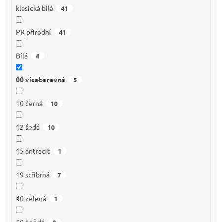
klasická bílá
41
PR přírodní
41
Bílá
4
00 vícebarevná
5
10 černá
10
12 šedá
10
15 antracit
1
19 stříbrná
7
40 zelená
1
50 hnědá