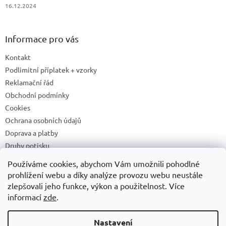
16.12.2024
Informace pro vás
Kontakt
Podlimitní příplatek + vzorky
Reklamační řád
Obchodní podmínky
Cookies
Ochrana osobních údajů
Doprava a platby
Druhy potisku
Příprava a podklady k tisku
Používáme cookies, abychom Vám umožnili pohodlné
Recyklační příspěvky a zpětný odběr elektrozařízení/baterií
prohlížení webu a díky analýze provozu webu neustále
zlepšovali jeho funkce, výkon a použitelnost. Více
informací
zde
.
Vytvořil Shoptet
Nastavení