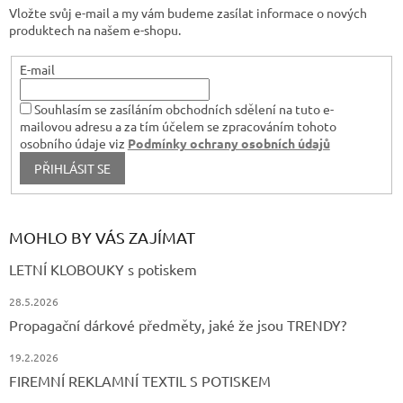
v
Vložte svůj e-mail a my vám budeme zasílat informace o nových
í
ý
produktech na našem e-shopu.
p
i
s
E-mail
u
Souhlasím se zasíláním obchodních sdělení na tuto e-
mailovou adresu a za tím účelem se zpracováním tohoto
osobního údaje viz
Podmínky ochrany osobních údajů
PŘIHLÁSIT SE
MOHLO BY VÁS ZAJÍMAT
LETNÍ KLOBOUKY s potiskem
28.5.2026
Propagační dárkové předměty, jaké že jsou TRENDY?
19.2.2026
FIREMNÍ REKLAMNÍ TEXTIL S POTISKEM