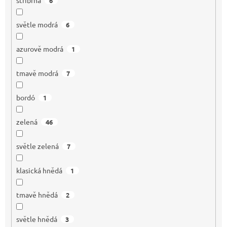
6
světle modrá
6
azurově modrá
1
tmavě modrá
7
bordó
1
zelená
46
světle zelená
7
klasická hnědá
1
tmavě hnědá
2
světle hnědá
3