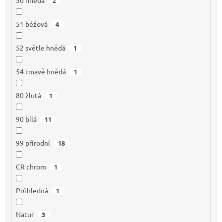
2
51 béžová
4
52 světle hnědá
1
54 tmavě hnědá
1
80 žlutá
1
90 bílá
11
99 přírodní
18
CR chrom
1
Průhledná
1
Natur
3