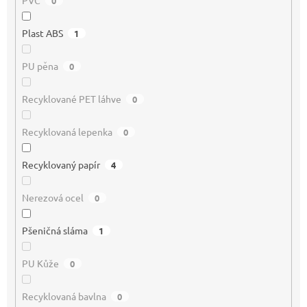
PVC
0
Plast ABS
1
PU pěna
0
Recyklované PET láhve
0
Recyklovaná lepenka
0
Recyklovaný papír
4
Nerezová ocel
0
Pšeničná sláma
1
PU Kůže
0
Recyklovaná bavlna
0