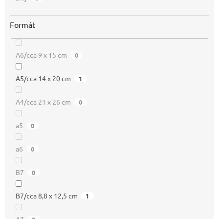
Formát
A6/cca 9 x 15 cm
0
A5/cca 14 x 20 cm
1
A4/cca 21 x 26 cm
0
a5
0
a6
0
B7
0
B7/cca 8,8 x 12,5 cm
1