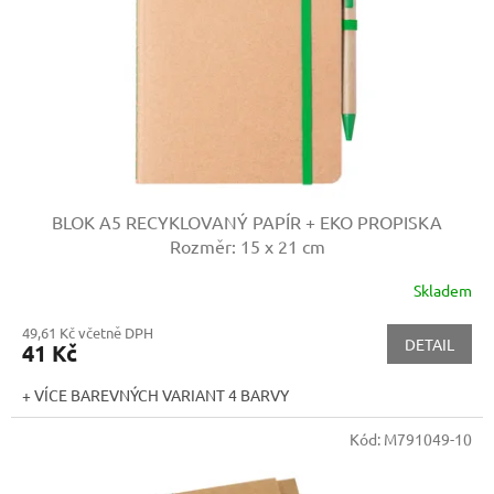
r
o
d
u
k
t
ů
BLOK A5 RECYKLOVANÝ PAPÍR + EKO PROPISKA
Rozměr: 15 x 21 cm
Skladem
49,61 Kč včetně DPH
DETAIL
41 Kč
+ VÍCE BAREVNÝCH VARIANT 4 BARVY
Kód:
M791049-10