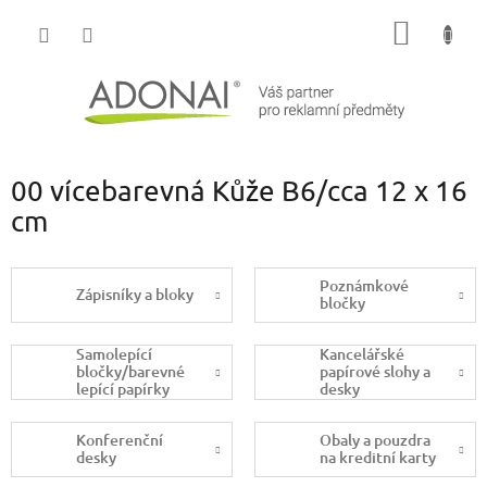
Přejít
NÁKUP
na
obsah
KOŠÍK
00 vícebarevná Kůže B6/cca 12 x 16
cm
Poznámkové
Zápisníky a bloky
bločky
Samolepící
Kancelářské
bločky/barevné
papírové slohy a
lepící papírky
desky
Konferenční
Obaly a pouzdra
desky
na kreditní karty