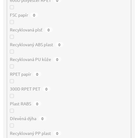
600D polyester RPET
0
FSC papír
0
Recyklovaná plsť
0
Recyklovaný ABS plast
0
Recyklovaná PU kůže
0
RPET papír
0
300D RPET PET
0
Plast RABS
0
Dřevěná dýha
0
Recyklovaný PP plast
0