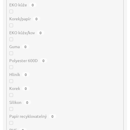
EKO kůže
0
Korek/papír
0
EKO kůže/kov
0
Guma
0
Polyester 600D
0
Hliník
0
Korek
0
Silikon
0
Papír recyklovatelný
0