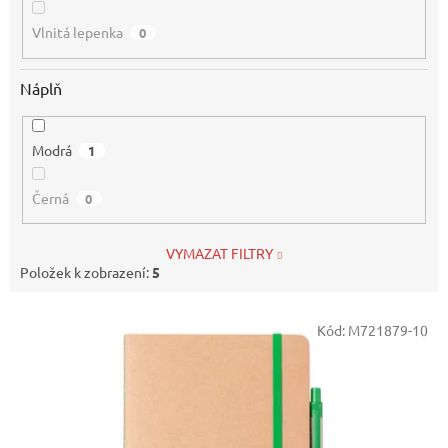
Vlnitá lepenka
0
Náplň
Modrá
1
Černá
0
VYMAZAT FILTRY
Položek k zobrazení:
5
V
Kód:
M721879-10
ý
p
i
s
p