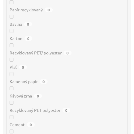
Papír recyklovaný
0
Bavlna
0
Karton
0
Recyklovaný PET/ polyester
0
Plsť
0
Kamenný papír
0
Kávová zrna
0
Recyklovaný PET polyester
0
Cement
0