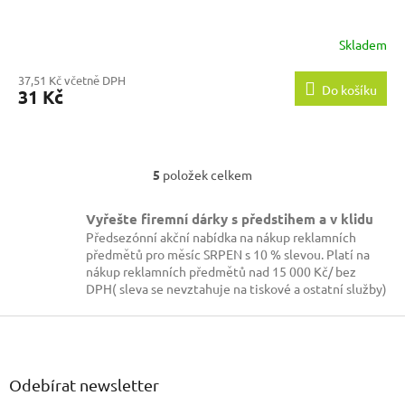
Skladem
37,51 Kč včetně DPH
Do košíku
31 Kč
5
položek celkem
O
v
l
Vyřešte firemní dárky s předstihem a v klidu
á
Předsezónní akční nabídka na nákup reklamních
d
předmětů pro měsíc SRPEN s 10 % slevou. Platí na
a
nákup reklamních předmětů nad 15 000 Kč/ bez
c
DPH( sleva se nevztahuje na tiskové a ostatní služby)
í
p
Z
r
á
v
p
k
a
Odebírat newsletter
y
t