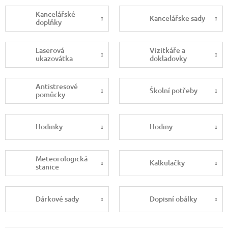
Kancelářské
Kancelářske sady
doplňky
Laserová
Vizitkáře a
ukazovátka
dokladovky
Antistresové
Školní potřeby
pomůcky
Hodinky
Hodiny
Meteorologická
Kalkulačky
stanice
Dárkové sady
Dopisní obálky