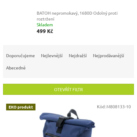
BATOH nepromokavý, 1680D
Odolný proti
roztržení
Skladem
499 Kč
Ř
a
Doporučujeme
Nejlevnější
Nejdražší
Nejprodávanější
z
e
Abecedně
n
í
p
OTEVŘÍT FILTR
r
o
V
Kód:
M808133-10
EKO produkt
d
ý
u
p
k
i
t
s
ů