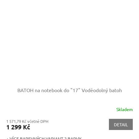
BATOH na notebook do "17"
Voděodolný batoh
Skladem
1 571,79 Kč včetně DPH
DETAIL
1 299 Kč
+ VÍCE BAREVNÝCH VARIANT 2 BARVY