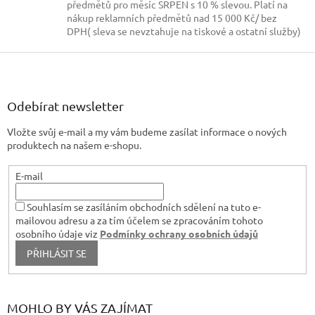
s
předmětů pro měsíc SRPEN s 10 % slevou. Platí na
u
nákup reklamních předmětů nad 15 000 Kč/ bez
DPH( sleva se nevztahuje na tiskové a ostatní služby)
Z
á
p
a
Odebírat newsletter
t
Vložte svůj e-mail a my vám budeme zasílat informace o nových
í
produktech na našem e-shopu.
E-mail
Souhlasím se zasíláním obchodních sdělení na tuto e-
mailovou adresu a za tím účelem se zpracováním tohoto
osobního údaje viz
Podmínky ochrany osobních údajů
PŘIHLÁSIT SE
MOHLO BY VÁS ZAJÍMAT