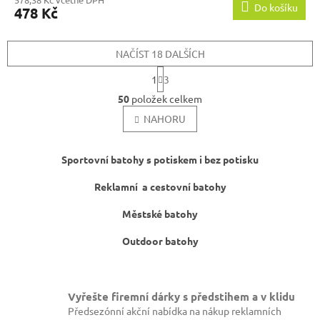
Do košíku
478 Kč
NAČÍST 18 DALŠÍCH
S
1
3
t
O
r
50
položek celkem
v
á
l
NAHORU
n
k
á
o
d
v
a
Sportovní batohy s potiskem i bez potisku
á
c
n
í
Reklamní a cestovní batohy
í
p
r
Městské batohy
v
k
Outdoor batohy
y
v
ý
p
Vyřešte firemní dárky s předstihem a v klidu
i
Předsezónní akční nabídka na nákup reklamních