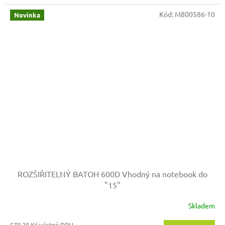
Kód:
M800586-10
Novinka
ROZŠIŘITELNÝ BATOH 600D
Vhodný na notebook do
"15"
Skladem
578,38 Kč včetně DPH