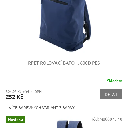
p
r
o
d
u
k
t
ů
RPET ROLOVACÍ BATOH, 600D PES
Skladem
304,92 Kč včetně DPH
DETAIL
252 Kč
+ VÍCE BAREVNÝCH VARIANT 3 BARVY
Kód:
M800075-10
Novinka