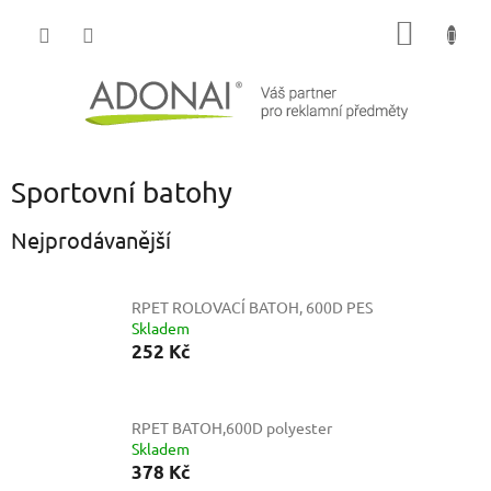
Přejít
NÁKUP
na
obsah
KOŠÍK
Sportovní batohy
Nejprodávanější
RPET ROLOVACÍ BATOH, 600D PES
Skladem
252 Kč
RPET BATOH,600D polyester
Skladem
378 Kč