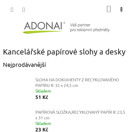
Přejít
NÁKUP
na
obsah
KOŠÍK
Kancelářské papírové slohy a desky
Nejprodávanější
SLOHA NA DOKUMENTY Z RECYKLOVANÉHO
PAPÍRU
R: 32 x 24,5 cm
Skladem
51 Kč
PAPÍROVÁ SLOŽKA,RECYKLOVANÝ PAPÍR
R: 23,5
x 31 cm
Skladem
23 Kč