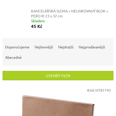
KANCELÁŘSKÁ SLOHA + NELINKOVANÝ BLOK +
PERO
R: 23 x 32 cm
Skladem
45 Kč
Ř
a
Doporučujeme
Nejlevnější
Nejdražší
Nejprodávanější
z
e
Abecedně
n
í
p
OTEVŘÍT FILTR
r
o
V
Kód:
M781743
d
ý
u
p
k
i
t
s
ů