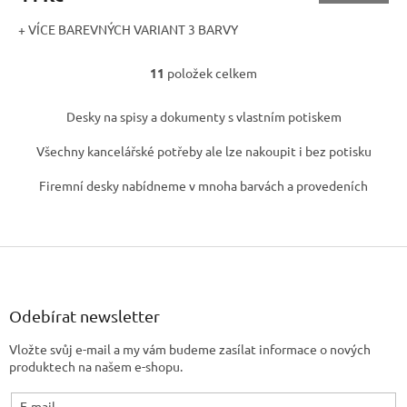
+ VÍCE BAREVNÝCH VARIANT 3 BARVY
11
položek celkem
O
v
l
Desky na spisy a dokumenty s vlastním potiskem
á
d
Všechny kancelářské potřeby ale lze nakoupit i bez potisku
a
c
Firemní desky nabídneme v mnoha barvách a provedeních
í
p
r
Z
v
k
á
y
p
v
a
Odebírat newsletter
ý
t
p
Vložte svůj e-mail a my vám budeme zasílat informace o nových
í
i
produktech na našem e-shopu.
s
u
E-mail