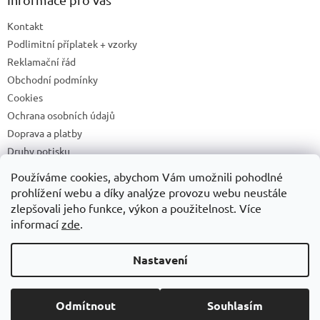
Kontakt
Podlimitní příplatek + vzorky
Reklamační řád
Obchodní podmínky
Cookies
Ochrana osobních údajů
Doprava a platby
Druhy potisku
Příprava a podklady k tisku
Používáme cookies, abychom Vám umožnili pohodlné
Recyklační příspěvky a zpětný odběr elektrozařízení/baterií
prohlížení webu a díky analýze provozu webu neustále
zlepšovali jeho funkce, výkon a použitelnost. Více
informací
zde
.
Vytvořil Shoptet
Nastavení
Copyright 2026
ADONAI
. Všechna práva vyhrazena.
Upravit
Odmítnout
Souhlasím
nastavení cookies