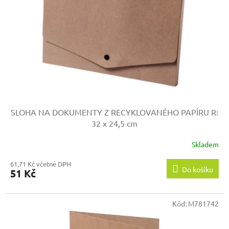
p
r
o
d
u
k
t
ů
SLOHA NA DOKUMENTY Z RECYKLOVANÉHO PAPÍRU
R:
32 x 24,5 cm
Skladem
61,71 Kč včetně DPH
Do košíku
51 Kč
Kód:
M781742