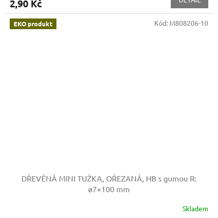
2,90 Kč
Kód:
M808206-10
EKO produkt
DŘEVĚNÁ MINI TUŽKA, OŘEZANÁ, HB s gumou
R:
ø7×100 mm
Skladem