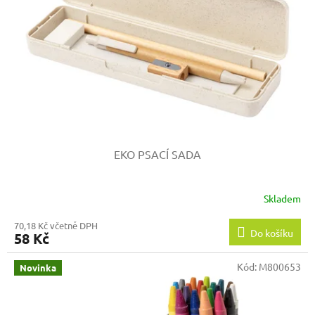
p
r
o
d
u
k
t
ů
EKO PSACÍ SADA
Skladem
70,18 Kč včetně DPH
Do košíku
58 Kč
Kód:
M800653
Novinka