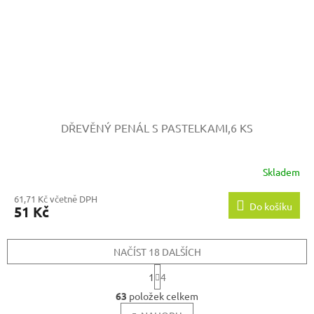
DŘEVĚNÝ PENÁL S PASTELKAMI,6 KS
Skladem
61,71 Kč včetně DPH
Do košíku
51 Kč
NAČÍST 18 DALŠÍCH
S
1
4
t
O
r
63
položek celkem
v
á