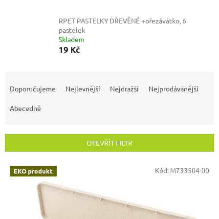
RPET PASTELKY DŘEVĚNÉ +ořezávátko, 6
pastelek
Skladem
19 Kč
Ř
a
Doporučujeme
Nejlevnější
Nejdražší
Nejprodávanější
z
e
Abecedně
n
í
p
OTEVŘÍT FILTR
r
o
V
Kód:
M733504-00
EKO produkt
d
ý
u
p
k
i
t
s
ů