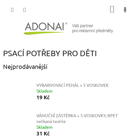
Přejít
NÁKUP
na
obsah
KOŠÍK
PSACÍ POTŘEBY PRO DĚTI
Nejprodávanější
VYBARVOVACÍ PENÁL + 5 VOSKOVEK
Skladem
19 Kč
VÁNOČNÍ ZÁSTĚRKA + 5 VOSKOVKY, RPET
netkaná textiie
Skladem
31 Kč