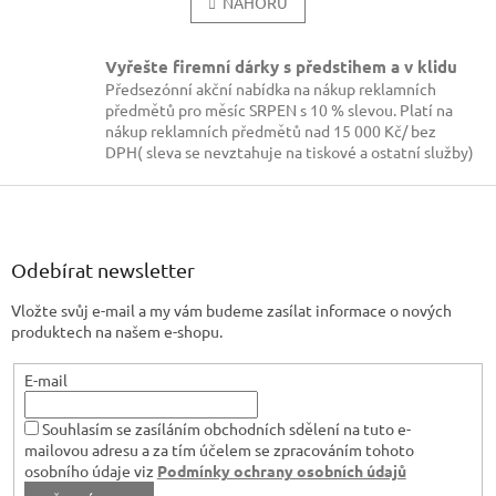
l
NAHORU
n
k
á
o
d
v
a
Vyřešte firemní dárky s předstihem a v klidu
á
c
Předsezónní akční nabídka na nákup reklamních
n
í
předmětů pro měsíc SRPEN s 10 % slevou. Platí na
í
p
nákup reklamních předmětů nad 15 000 Kč/ bez
r
DPH( sleva se nevztahuje na tiskové a ostatní služby)
v
k
Z
y
á
v
p
ý
a
Odebírat newsletter
p
t
i
Vložte svůj e-mail a my vám budeme zasílat informace o nových
í
s
produktech na našem e-shopu.
u
E-mail
Souhlasím se zasíláním obchodních sdělení na tuto e-
mailovou adresu a za tím účelem se zpracováním tohoto
osobního údaje viz
Podmínky ochrany osobních údajů