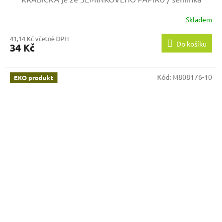
PETUNIE /
Skladem
41,14 Kč včetně DPH
Do košíku
34 Kč
Kód:
M808176-10
EKO produkt