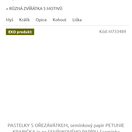
+ RŮZNÁ ZVÍŘÁTKA 5 MOTIVŮ
Myš
Králík
Opice
Kohout
Liška
Kód:
M733489
EKO produkt
PASTELKY S OŘEZÁVÁTKEM, semínkový papír PETUNIE
KRABIČKA je ze SEMÍNKOVÉHO PAPÍRU / semínka