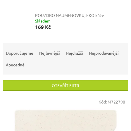
POUZDRO NA JMENOVKU, EKO kůže
Skladem
169 Kč
Ř
a
Doporučujeme
Nejlevnější
Nejdražší
Nejprodávanější
z
e
Abecedně
n
í
p
OTEVŘÍT FILTR
r
o
V
Kód:
M722790
d
ý
u
p
k
i
t
s
ů