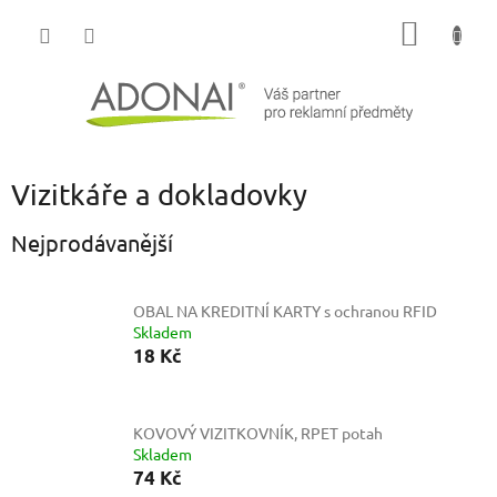
Přejít
NÁKUP
na
obsah
KOŠÍK
Vizitkáře a dokladovky
Nejprodávanější
OBAL NA KREDITNÍ KARTY s ochranou RFID
Skladem
18 Kč
KOVOVÝ VIZITKOVNÍK, RPET potah
Skladem
74 Kč