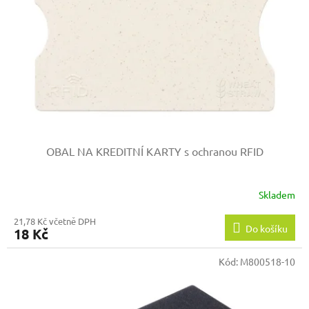
p
r
o
d
u
k
t
ů
OBAL NA KREDITNÍ KARTY s ochranou RFID
Skladem
21,78 Kč včetně DPH
Do košíku
18 Kč
Kód:
M800518-10