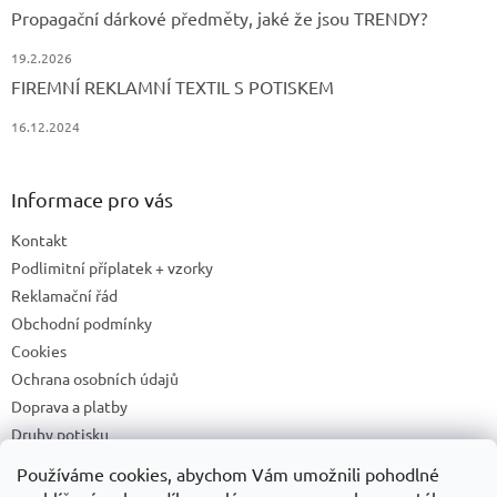
Propagační dárkové předměty, jaké že jsou TRENDY?
19.2.2026
FIREMNÍ REKLAMNÍ TEXTIL S POTISKEM
16.12.2024
Informace pro vás
Kontakt
Podlimitní příplatek + vzorky
Reklamační řád
Obchodní podmínky
Cookies
Ochrana osobních údajů
Doprava a platby
Druhy potisku
Příprava a podklady k tisku
Používáme cookies, abychom Vám umožnili pohodlné
Recyklační příspěvky a zpětný odběr elektrozařízení/baterií