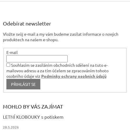
p
Z
r
á
v
p
k
a
Odebírat newsletter
y
t
v
Vložte svůj e-mail a my vám budeme zasílat informace o nových
í
ý
produktech na našem e-shopu.
p
i
s
E-mail
u
Souhlasím se zasíláním obchodních sdělení na tuto e-
mailovou adresu a za tím účelem se zpracováním tohoto
osobního údaje viz
Podmínky ochrany osobních údajů
PŘIHLÁSIT SE
MOHLO BY VÁS ZAJÍMAT
LETNÍ KLOBOUKY s potiskem
28.5.2026