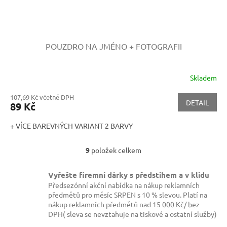
POUZDRO NA JMÉNO + FOTOGRAFII
Skladem
107,69 Kč včetně DPH
DETAIL
89 Kč
+ VÍCE BAREVNÝCH VARIANT 2 BARVY
9
položek celkem
O
v
l
Vyřešte firemní dárky s předstihem a v klidu
á
Předsezónní akční nabídka na nákup reklamních
d
předmětů pro měsíc SRPEN s 10 % slevou. Platí na
a
nákup reklamních předmětů nad 15 000 Kč/ bez
c
DPH( sleva se nevztahuje na tiskové a ostatní služby)
í