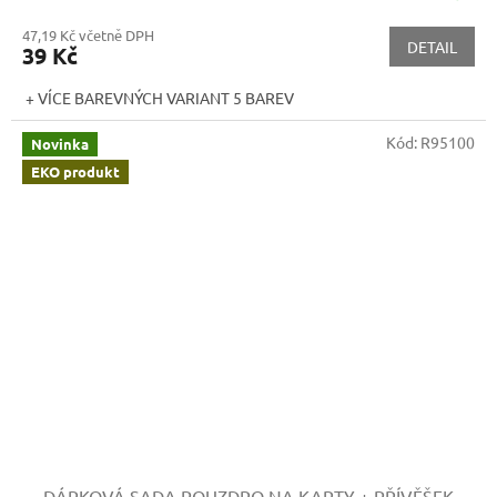
47,19 Kč včetně DPH
DETAIL
39 Kč
+ VÍCE BAREVNÝCH VARIANT 5 BAREV
Kód:
R95100
Novinka
EKO produkt
DÁRKOVÁ SADA POUZDRO NA KARTY + PŘÍVĚŠEK