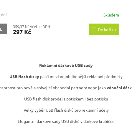
 dní
Skladem
359,37 Kč včetně DPH
L
Do košíku
297 Kč
O
v
Reklamní dárkové USB sady
l
á
USB flash disky
patří mezi nejoblíbenější reklamní předměty
d
a
zornost pro nové a stávající obchodní partnery nebo jako
vánoční dárk
c
í
USB flash disk prodej s potiskem i bez potisku
p
r
Velký výběr USB flash disků pro reklamní účely
v
k
Elegantní dárkové sady USB disků v dárkové krabičce
y
v