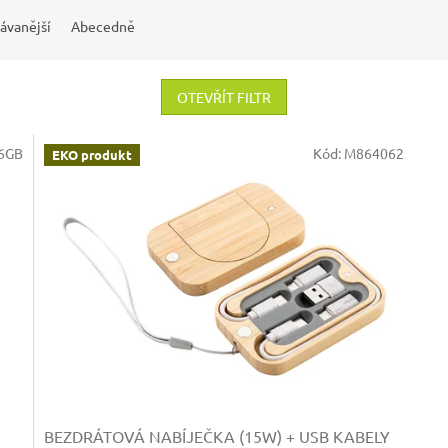
ávanější
Abecedně
OTEVŘÍT FILTR
6GB
Kód:
M864062
EKO produkt
BEZDRÁTOVÁ NABÍJEČKA (15W) + USB KABELY