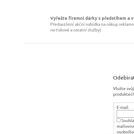
Vyřešte firemní dárky s předstihem a v
Předsezónní akční nabídka na nákup reklamn
na tiskové a ostatní služby)
Z
á
p
a
t
Odebírat
í
Vložte svů
produktech
E-mail
Souhla
mailovou
osobního