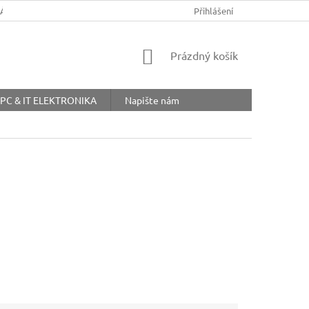
ŘÁD
OBCHODNÍ PODMÍNKY
COOKIES
Přihlášení
OCHRANA OSOBNÍ
NÁKUPNÍ
Prázdný košík
KOŠÍK
PC & IT ELEKTRONIKA
Napište nám