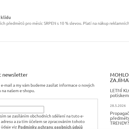
ý
p
i
 klidu
s
ích předmětů pro měsíc SRPEN s 10 % slevou. Platí na nákup reklamníc
u
 newsletter
MOHLO 
ZAJÍMA
j e-mail a my vám budeme zasílat informace o nových
LETNÍ K
 na našem e-shopu.
potiskem
28.5.2026
Propagač
sím se zasíláním obchodních sdělení na tuto e-
předměty,
 adresu a za tím účelem se zpracováním tohoto
TRENDY?
 údaje viz
Podmínky ochrany osobních údajů