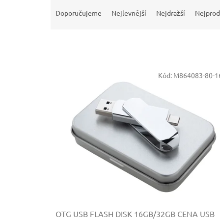
Ř
a
Doporučujeme
Nejlevnější
Nejdražší
Nejprod
z
e
n
í
p
V
r
Kód:
M864083-80-1
ý
o
p
d
i
u
s
k
p
t
r
ů
o
d
u
k
t
ů
OTG USB FLASH DISK 16GB/32GB
CENA USB