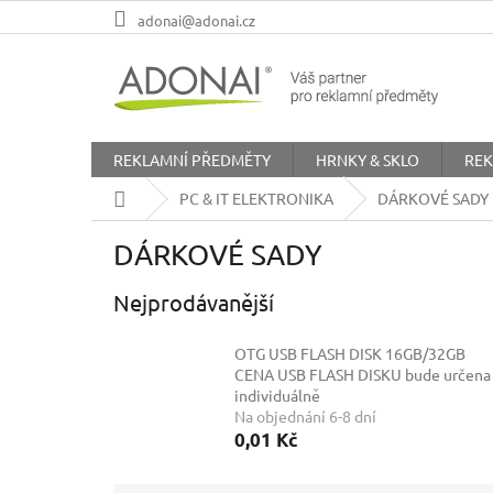
Přejít
adonai@adonai.cz
na
obsah
REKLAMNÍ PŘEDMĚTY
HRNKY & SKLO
REK
Domů
PC & IT ELEKTRONIKA
DÁRKOVÉ SADY
DÁRKOVÉ SADY
Nejprodávanější
OTG USB FLASH DISK 16GB/32GB
CENA USB FLASH DISKU bude určena
individuálně
Na objednání 6-8 dní
0,01 Kč