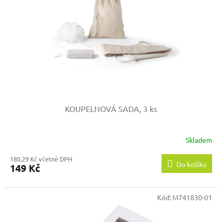
p
r
o
d
u
k
t
ů
KOUPELNOVÁ SADA, 3 ks
Skladem
180,29 Kč včetně DPH
Do košíku
149 Kč
Kód:
M741830-01