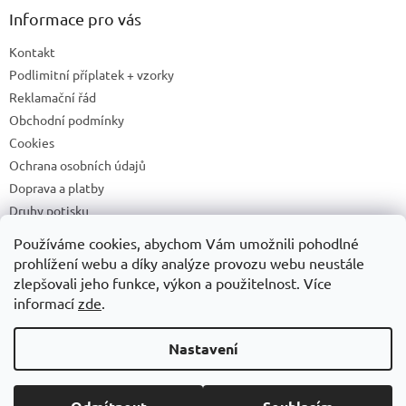
Informace pro vás
Kontakt
Podlimitní příplatek + vzorky
Reklamační řád
Obchodní podmínky
Cookies
Ochrana osobních údajů
Doprava a platby
Druhy potisku
Příprava a podklady k tisku
Používáme cookies, abychom Vám umožnili pohodlné
Recyklační příspěvky a zpětný odběr elektrozařízení/baterií
prohlížení webu a díky analýze provozu webu neustále
zlepšovali jeho funkce, výkon a použitelnost. Více
informací
zde
.
Vytvořil Shoptet
Nastavení
Copyright 2026
ADONAI
. Všechna práva vyhrazena.
Upravit