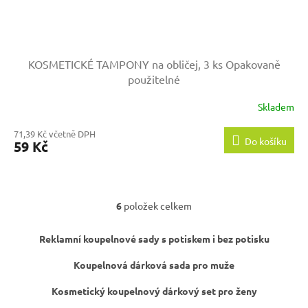
KOSMETICKÉ TAMPONY na obličej, 3 ks
Opakovaně
použitelné
Skladem
71,39 Kč včetně DPH
Do košíku
59 Kč
6
položek celkem
O
v
l
Reklamní koupelnové sady s potiskem i bez potisku
á
d
Koupelnová dárková sada pro muže
a
c
Kosmetický koupelnový dárkový set pro ženy
í