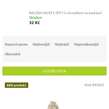
BALZÁM NA RTY, SPF15 s kroužkem na zavěšení
Skladem
32 Kč
Ř
a
Doporučujeme
Nejlevnější
Nejdražší
Nejprodávanější
z
e
Abecedně
n
í
p
OTEVŘÍT FILTR
r
o
V
Kód:
R95063
EKO produkt
d
ý
u
p
k
i
t
s
ů