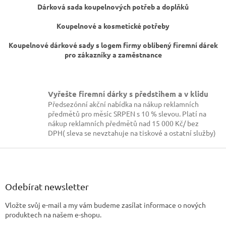
p
Dárková sada koupelnových potřeb a doplňků
r
v
Koupelnové a kosmetické potřeby
k
y
Koupelnové dárkové sady s logem firmy oblíbený firemní dárek
v
pro zákazníky a zaměstnance
ý
p
i
s
Vyřešte firemní dárky s předstihem a v klidu
u
Předsezónní akční nabídka na nákup reklamních
předmětů pro měsíc SRPEN s 10 % slevou. Platí na
nákup reklamních předmětů nad 15 000 Kč/ bez
DPH( sleva se nevztahuje na tiskové a ostatní služby)
Z
á
p
a
Odebírat newsletter
t
Vložte svůj e-mail a my vám budeme zasílat informace o nových
í
produktech na našem e-shopu.