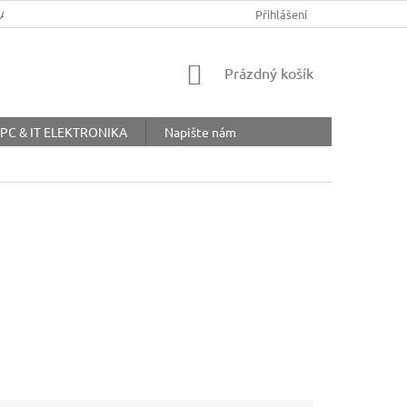
ŘÁD
OBCHODNÍ PODMÍNKY
COOKIES
Přihlášení
OCHRANA OSOBNÍ
NÁKUPNÍ
Prázdný košík
KOŠÍK
PC & IT ELEKTRONIKA
Napište nám