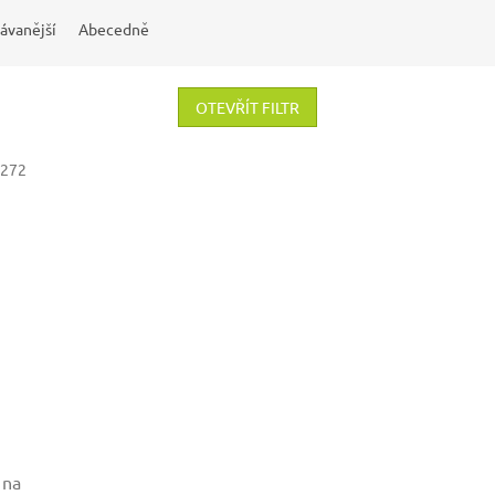
ávanější
Abecedně
OTEVŘÍT FILTR
272
 na