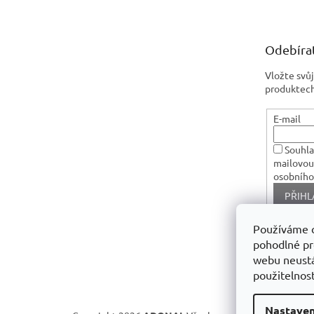
p
a
t
Odebírat
í
Vložte svů
produktech
E-mail
Souhla
mailovou
osobního
PŘIHL
Používáme 
pohodlné pr
webu neustá
použitelnost
Nastaven