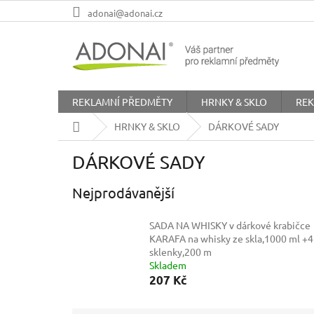
Přejít
adonai@adonai.cz
na
obsah
REKLAMNÍ PŘEDMĚTY
HRNKY & SKLO
REK
Domů
HRNKY & SKLO
DÁRKOVÉ SADY
DÁRKOVÉ SADY
Nejprodávanější
SADA NA WHISKY v dárkové krabičce
KARAFA na whisky ze skla,1000 ml +4
sklenky,200 m
Skladem
207 Kč