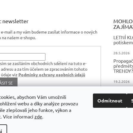
ý
p
i
s
 newsletter
MOHLO 
u
ZAJÍMA
j e-mail a my vám budeme zasílat informace o nových
LETNÍ K
 na našem e-shopu.
potiskem
28.5.2026
Propagač
sím se zasíláním obchodních sdělení na tuto e-
předměty,
 adresu a za tím účelem se zpracováním tohoto
TRENDY?
 údaje viz
Podmínky ochrany osobních údajů
19.2.2026
ÁSIT SE
FIREMNÍ
TEXTIL 
cookies, abychom Vám umožnili
Odmítnout
ohlížení webu a díky analýze provozu
16.12.2024
le zlepšovali jeho funkce, výkon a
. Více informací
zde
.
í