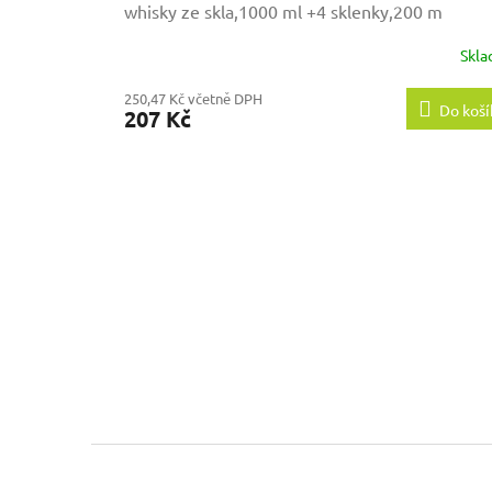
whisky ze skla,1000 ml +4 sklenky,200 m
Skl
250,47 Kč včetně DPH
Do koší
207 Kč
Z
á