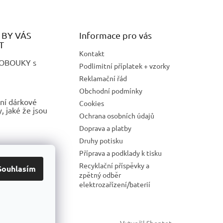
BY VÁS
Informace pro vás
T
Kontakt
LOBOUKY s
Podlimitní příplatek + vzorky
Reklamační řád
Obchodní podmínky
ní dárkové
Cookies
 jaké že jsou
Ochrana osobních údajů
Doprava a platby
Druhy potisku
 REKLAMNÍ
Příprava a podklady k tisku
S POTISKEM
Recyklační příspěvky a
Souhlasím
zpětný odběr
elektrozařízení/baterií
Vytvořil Shoptet