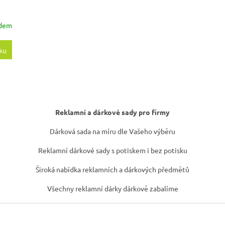
adem
ku
O
v
Reklamní a dárkové sady pro firmy
l
á
Dárková sada na míru dle Vašeho výběru
d
a
Reklamní dárkové sady s potiskem i bez potisku
c
í
Široká nabídka reklamních a dárkových předmětů
p
r
Všechny reklamní dárky dárkově zabalíme
v
k
y
v