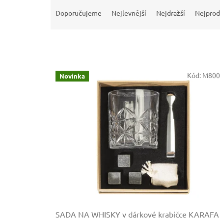
Ř
a
Doporučujeme
Nejlevnější
Nejdražší
Nejprod
z
e
n
í
p
V
r
Kód:
M800
Novinka
ý
o
p
d
i
u
s
k
p
t
r
ů
o
d
u
k
t
ů
SADA NA WHISKY v dárkové krabičce
KARAFA