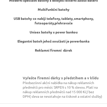
Moderní speciální batohy s dobíjecí externí záloží baterii
v
ý
Multifunkční batohy
p
i
USB batohy co nabíjí telefony, tablety, smartphony,
s
fotoaparáty,přehravače
u
Unisex batohy s power bankou
Elegantní batoh jehož součástí je powerbanka
Reklamní firemní dárek
Vyřešte firemní dárky s předstihem a v klidu
Předsezónní akční nabídka na nákup reklamních
předmětů pro měsíc SRPEN s 10 % slevou. Platí na
nákup reklamních předmětů nad 15 000 Kč/ bez
DPH( sleva se nevztahuje na tiskové a ostatní služby)
Z