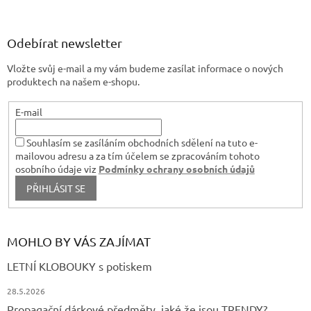
á
p
a
Odebírat newsletter
t
Vložte svůj e-mail a my vám budeme zasílat informace o nových
í
produktech na našem e-shopu.
E-mail
Souhlasím se zasíláním obchodních sdělení na tuto e-
mailovou adresu a za tím účelem se zpracováním tohoto
osobního údaje viz
Podmínky ochrany osobních údajů
PŘIHLÁSIT SE
MOHLO BY VÁS ZAJÍMAT
LETNÍ KLOBOUKY s potiskem
28.5.2026
Propagační dárkové předměty, jaké že jsou TRENDY?