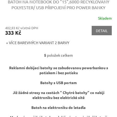
BATOH NA NOTEBOOK DO "15",600D
RECYKLOVANÝ
POLYESTER/ USB PŘIPOJENÍ PRO POWER BANKY
Skladem
402,93 Kč včetně DPH
DETAIL
333 Kč
+ VÍCE BAREVNÝCH VARIANT 2 BARVY
5
položek celkem
O
v
l
Reklamní dobíjecí batohy se zabudovanou powerbankou s
á
potiskem i bez potisku
d
a
Batohy s USB portem
c
í
Již žádné stresy na cestách " Chytré batohy" co nabíjí
p
elektroniku bez elektrické sítě
r
v
Batoh na elektroniku do letadla
k
y