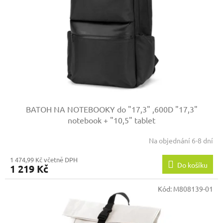
p
r
o
d
u
k
t
ů
BATOH NA NOTEBOOKY do "17,3" ,600D
"17,3"
notebook + "10,5" tablet
Na objednání 6-8 dní
1 474,99 Kč včetně DPH
Do košíku
1 219 Kč
Kód:
M808139-01