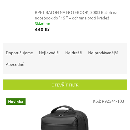
RPET BATOH NA NOTEBOOK, 300D
Batoh na
notebook do "15 " + ochrana proti krádeži
Skladem
440 Kč
Ř
a
Doporučujeme
Nejlevnější
Nejdražší
Nejprodávanější
z
e
Abecedně
n
í
p
OTEVŘÍT FILTR
r
o
V
Kód:
R92541-103
Novinka
d
ý
u
p
k
i
t
s
ů