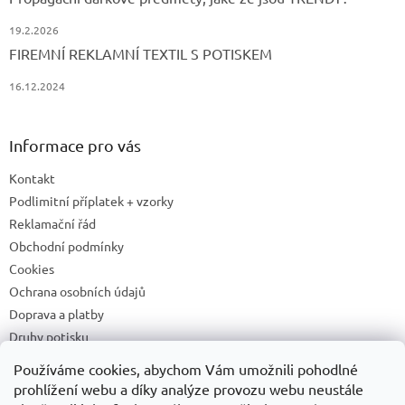
19.2.2026
FIREMNÍ REKLAMNÍ TEXTIL S POTISKEM
16.12.2024
Informace pro vás
Kontakt
Podlimitní příplatek + vzorky
Reklamační řád
Obchodní podmínky
Cookies
Ochrana osobních údajů
Doprava a platby
Druhy potisku
Příprava a podklady k tisku
Používáme cookies, abychom Vám umožnili pohodlné
Recyklační příspěvky a zpětný odběr elektrozařízení/baterií
prohlížení webu a díky analýze provozu webu neustále