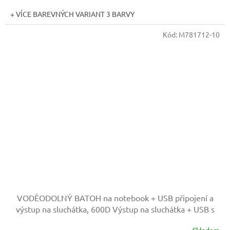
+ VÍCE BAREVNÝCH VARIANT 3 BARVY
Kód:
M781712-10
VODĚODOLNÝ BATOH na notebook + USB připojení a
výstup na sluchátka, 600D
Výstup na sluchátka + USB s
připojením pro powerbanky
Skladem