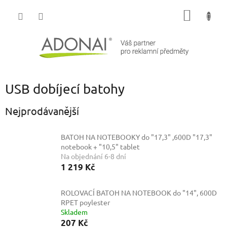
Přejít
NÁKUP
na
obsah
KOŠÍK
USB dobíjecí batohy
Nejprodávanější
BATOH NA NOTEBOOKY do "17,3" ,600D
"17,3"
notebook + "10,5" tablet
Na objednání 6-8 dní
1 219 Kč
ROLOVACÍ BATOH NA NOTEBOOK do "14", 600D
RPET poylester
Skladem
207 Kč