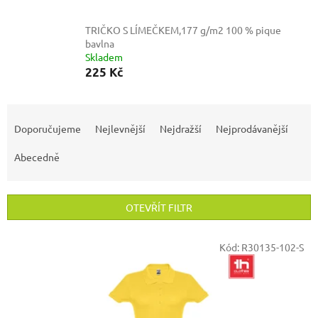
TRIČKO S LÍMEČKEM,177 g/m2
100 % pique
bavlna
Skladem
225 Kč
Ř
a
Doporučujeme
Nejlevnější
Nejdražší
Nejprodávanější
z
e
Abecedně
n
í
p
OTEVŘÍT FILTR
r
o
V
Kód:
R30135-102-S
d
ý
u
p
k
i
t
s
ů