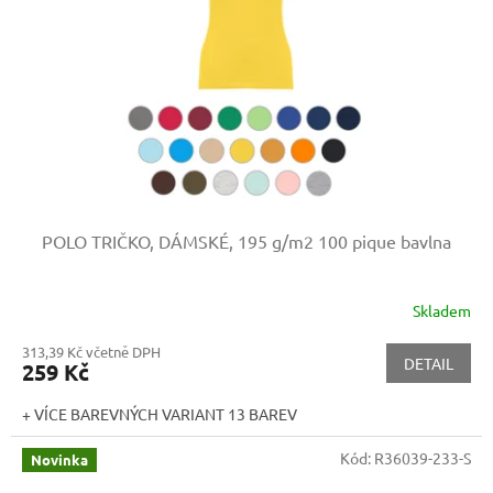
p
r
o
d
u
k
t
ů
POLO TRIČKO, DÁMSKÉ, 195 g/m2
100 pique bavlna
Skladem
313,39 Kč včetně DPH
DETAIL
259 Kč
+ VÍCE BAREVNÝCH VARIANT 13 BAREV
Kód:
R36039-233-S
Novinka