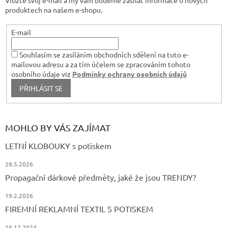
Vložte svůj e-mail a my vám budeme zasílat informace o nových
í
ý
produktech na našem e-shopu.
p
i
s
E-mail
u
Souhlasím se zasíláním obchodních sdělení na tuto e-
mailovou adresu a za tím účelem se zpracováním tohoto
osobního údaje viz
Podmínky ochrany osobních údajů
PŘIHLÁSIT SE
MOHLO BY VÁS ZAJÍMAT
LETNÍ KLOBOUKY s potiskem
28.5.2026
Propagační dárkové předměty, jaké že jsou TRENDY?
19.2.2026
FIREMNÍ REKLAMNÍ TEXTIL S POTISKEM
16.12.2024