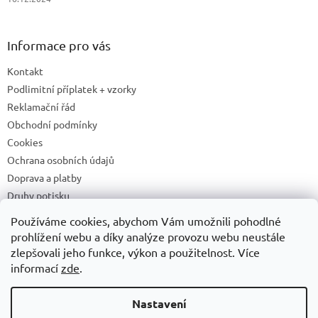
Informace pro vás
Kontakt
Podlimitní příplatek + vzorky
Reklamační řád
Obchodní podmínky
Cookies
Ochrana osobních údajů
Doprava a platby
Druhy potisku
Příprava a podklady k tisku
Používáme cookies, abychom Vám umožnili pohodlné
Recyklační příspěvky a zpětný odběr elektrozařízení/baterií
prohlížení webu a díky analýze provozu webu neustále
zlepšovali jeho funkce, výkon a použitelnost. Více
informací
zde
.
Vytvořil Shoptet
Nastavení