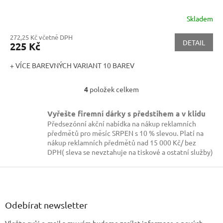
Skladem
272,25 Kč včetně DPH
DETAIL
225 Kč
+ VÍCE BAREVNÝCH VARIANT 10 BAREV
4
položek celkem
O
v
l
Vyřešte firemní dárky s předstihem a v klidu
á
Předsezónní akční nabídka na nákup reklamních
d
předmětů pro měsíc SRPEN s 10 % slevou. Platí na
a
nákup reklamních předmětů nad 15 000 Kč/ bez
c
DPH( sleva se nevztahuje na tiskové a ostatní služby)
í
p
Z
r
á
v
p
k
a
Odebírat newsletter
y
t
v