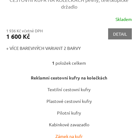
držadlo
Skladem
1 936 Kč včetně DPH
DETAIL
1 600 Kč
+ VÍCE BAREVNÝCH VARIANT 2 BARVY
1
položek celkem
O
v
l
Reklamní cestovní kufry na kolečkách
á
d
Textilní cestovní kufry
a
c
Plastové cestovní kufry
í
p
Pilotní kufry
r
v
Kabinkové zavazadlo
k
y
Zámek na kufr