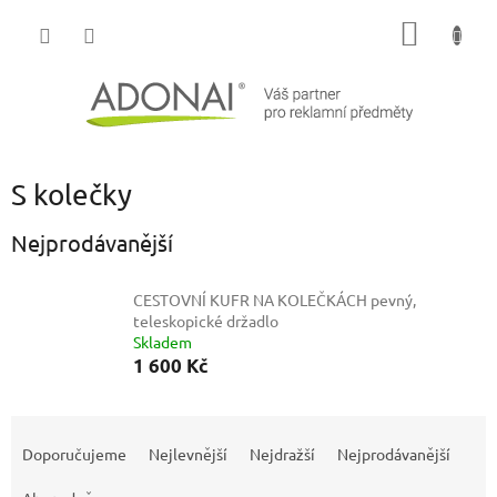
Přejít
NÁKUP
na
obsah
KOŠÍK
S kolečky
Nejprodávanější
CESTOVNÍ KUFR NA KOLEČKÁCH
pevný,
teleskopické držadlo
Skladem
1 600 Kč
Ř
a
Doporučujeme
Nejlevnější
Nejdražší
Nejprodávanější
z