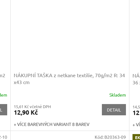
/m2
NÁKUPNÍ TAŠKA z netkane textilie, 70g/m2
R: 34
NÁK
x43 cm
36 
adem
Skladem
15,61 Kč včetně DPH
14,
L
DETAIL
12,90 Kč
12
+ VÍCE BAREVNÝCH VARIANT 8 BAREV
+ V
-10
Kód:
B20363-09
EK