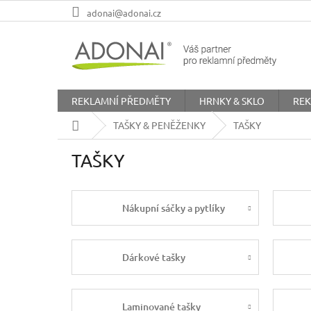
Přejít
adonai@adonai.cz
na
obsah
REKLAMNÍ PŘEDMĚTY
HRNKY & SKLO
REK
Domů
TAŠKY & PENĚŽENKY
TAŠKY
TAŠKY
Nákupní sáčky a pytlíky
Dárkové tašky
Laminované tašky