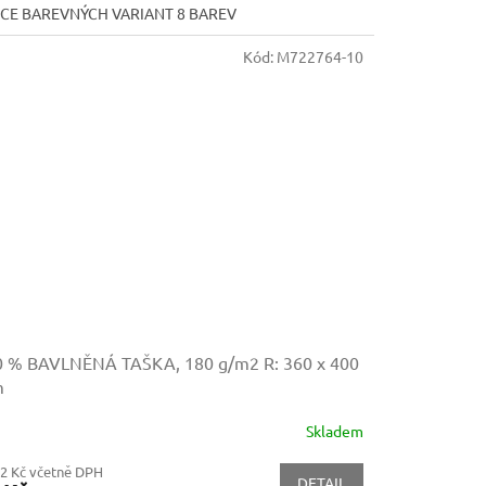
ÍCE BAREVNÝCH VARIANT 8 BAREV
Kód:
M722764-10
0 % BAVLNĚNÁ TAŠKA, 180 g/m2
R: 360 x 400
m
Skladem
82 Kč včetně DPH
DETAIL