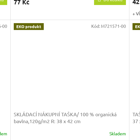
42
77 Kč
+ V
-00
Kód:
M721571-00
EKO produkt
EK
SKLÁDACÍ NÁKUPNÍ TAŠKA/ 100 % organická
TA
bavlna,120g/m2
R: 38 x 42 cm
37 
adem
Skladem