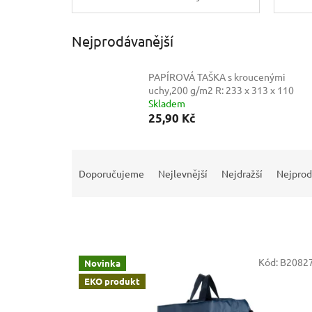
Nejprodávanější
PAPÍROVÁ TAŠKA s kroucenými
uchy,200 g/m2
R: 233 x 313 x 110
Skladem
25,90 Kč
Ř
a
Doporučujeme
Nejlevnější
Nejdražší
Nejprod
z
e
n
í
p
V
r
Kód:
B2082
Novinka
ý
o
EKO produkt
p
d
i
u