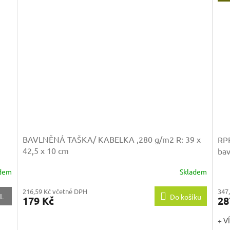
BAVLNĚNÁ TAŠKA/ KABELKA ,280 g/m2
R: 39 x
RP
42,5 x 10 cm
bav
adem
Skladem
347
216,59 Kč včetně DPH
L
Do košíku
28
179 Kč
+ V