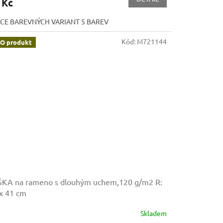
 Kč
ÍCE BAREVNÝCH VARIANT 5 BAREV
Kód:
M721144
O produkt
ŠKA na rameno s dlouhým uchem,120 g/m2
R:
x 41 cm
Skladem