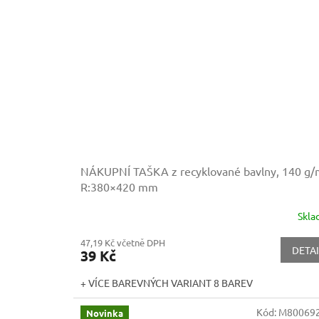
NÁKUPNÍ TAŠKA z recyklované bavlny, 140 g
R:380×420 mm
Skl
47,19 Kč včetně DPH
DETAI
39 Kč
+ VÍCE BAREVNÝCH VARIANT 8 BAREV
Kód:
M800692
Novinka