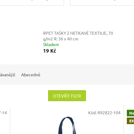
RPET TAŠKY Z NETKANÉ TEXTILIE, 70
g/m2
R: 36 x 40 cm
Skladem
19 Kč
ávanější
Abecedně
OTEVŘÍT FILTR
7-14
Kód:
R92822-104
No
EK