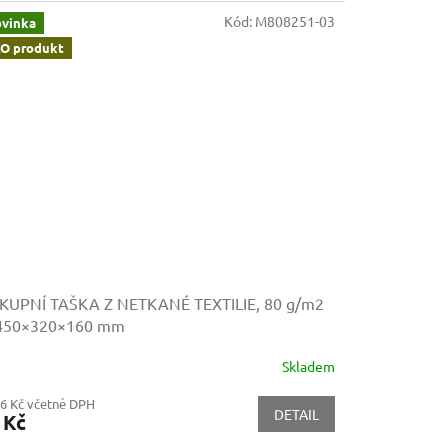
Kód:
M808251-03
vinka
O produkt
KUPNÍ TAŠKA Z NETKANÉ TEXTILIE, 80 g/m2
 450×320×160 mm
Skladem
56 Kč včetně DPH
DETAIL
 Kč