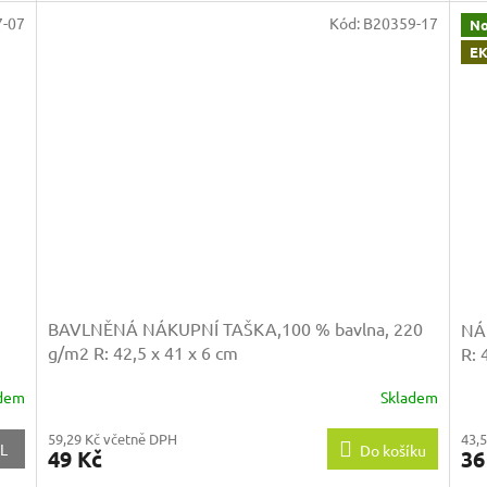
-07
Kód:
B20359-17
No
EK
BAVLNĚNÁ NÁKUPNÍ TAŠKA,100 % bavlna, 220
NÁ
g/m2
R: 42,5 x 41 x 6 cm
R:
adem
Skladem
43,
59,29 Kč včetně DPH
L
Do košíku
36
49 Kč