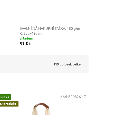
BAVLNĚNÁ NÁKUPNÍ TAŠKA, 180 g/m
R: 380x420 mm
Skladem
51 Kč
115
položek celkem
Kód:
B20826-17
vinka
O produkt