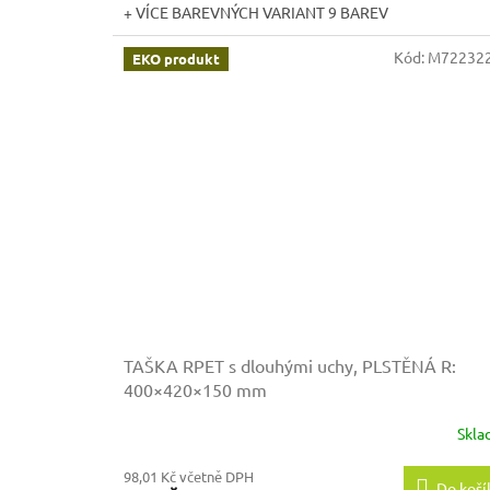
+ VÍCE BAREVNÝCH VARIANT 9 BAREV
Kód:
M722322
EKO produkt
TAŠKA RPET s dlouhými uchy, PLSTĚNÁ
R:
400×420×150 mm
Skl
98,01 Kč včetně DPH
Do koší