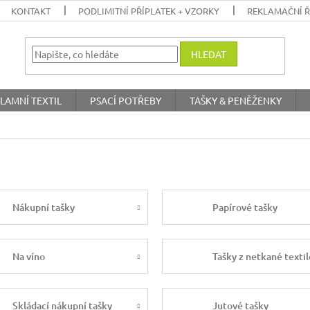
KONTAKT
PODLIMITNÍ PŘÍPLATEK + VZORKY
REKLAMAČNÍ 
HLEDAT
LAMNÍ TEXTIL
PSACÍ POTŘEBY
TAŠKY & PENĚŽENKY
Nákupní tašky
Papírové tašky
Na víno
Tašky z netkané textil
Skládací nákupní tašky
Jutové tašky