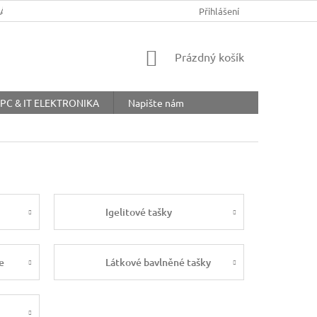
ŘÁD
OBCHODNÍ PODMÍNKY
COOKIES
Přihlášení
OCHRANA OSOBNÍ
NÁKUPNÍ
Prázdný košík
KOŠÍK
PC & IT ELEKTRONIKA
Napište nám
Igelitové tašky
e
Látkové bavlněné tašky