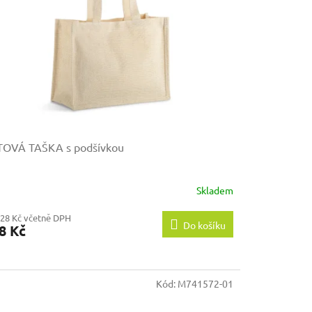
TOVÁ TAŠKA s podšívkou
Skladem
,28 Kč včetně DPH
Do košíku
8 Kč
Kód:
M741572-01