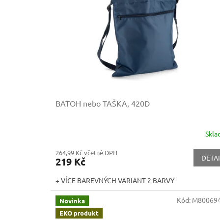
s
k
p
t
r
ů
o
d
u
k
t
ů
BATOH nebo TAŠKA, 420D
Skl
264,99 Kč včetně DPH
DETAI
219 Kč
+ VÍCE BAREVNÝCH VARIANT 2 BARVY
Kód:
M800694
Novinka
EKO produkt