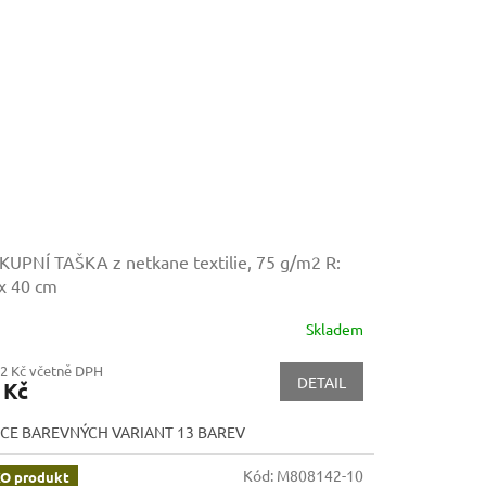
UPNÍ TAŠKA z netkane textilie, 75 g/m2
R:
x 40 cm
Skladem
52 Kč včetně DPH
DETAIL
 Kč
ÍCE BAREVNÝCH VARIANT 13 BAREV
Kód:
M808142-10
O produkt