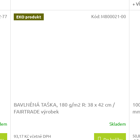
+ V
-77
Kód:
M800021-00
EKO produkt
BAVLNĚNÁ TAŠKA, 180 g/m2
R: 38 x 42 cm /
10
FAIRTRADE výrobek
m
adem
Skladem
50,
93,17 Kč včetně DPH
ku
Do košíku