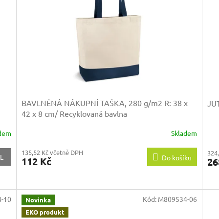
BAVLNĚNÁ NÁKUPNÍ TAŠKA, 280 g/m2
R: 38 x
JU
42 x 8 cm/ Recyklovaná bavlna
adem
Skladem
135,52 Kč včetně DPH
324
L
Do košíku
112 Kč
26
-10
Kód:
M809534-06
Novinka
EKO produkt