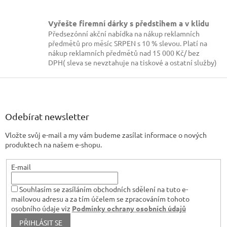
Vyřešte firemní dárky s předstihem a v klidu
Předsezónní akční nabídka na nákup reklamních
předmětů pro měsíc SRPEN s 10 % slevou. Platí na
nákup reklamních předmětů nad 15 000 Kč/ bez
DPH( sleva se nevztahuje na tiskové a ostatní služby)
Z
á
p
a
Odebírat newsletter
t
Vložte svůj e-mail a my vám budeme zasílat informace o nových
í
produktech na našem e-shopu.
E-mail
Souhlasím se zasíláním obchodních sdělení na tuto e-
mailovou adresu a za tím účelem se zpracováním tohoto
osobního údaje viz
Podmínky ochrany osobních údajů
PŘIHLÁSIT SE