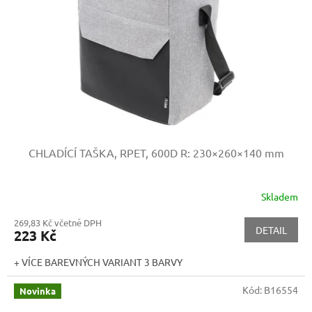
p
r
o
d
u
k
t
ů
CHLADÍCÍ TAŠKA, RPET, 600D
R: 230×260×140 mm
Skladem
269,83 Kč včetně DPH
DETAIL
223 Kč
+ VÍCE BAREVNÝCH VARIANT 3 BARVY
Kód:
B16554
Novinka