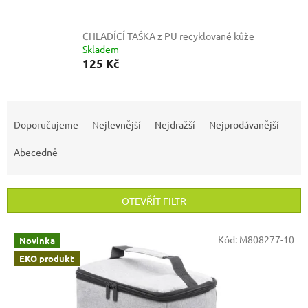
CHLADÍCÍ TAŠKA z PU recyklované kůže
Skladem
125 Kč
Ř
a
Doporučujeme
Nejlevnější
Nejdražší
Nejprodávanější
z
e
Abecedně
n
í
p
OTEVŘÍT FILTR
r
o
V
Kód:
M808277-10
Novinka
d
ý
u
EKO produkt
p
k
i
t
s
ů