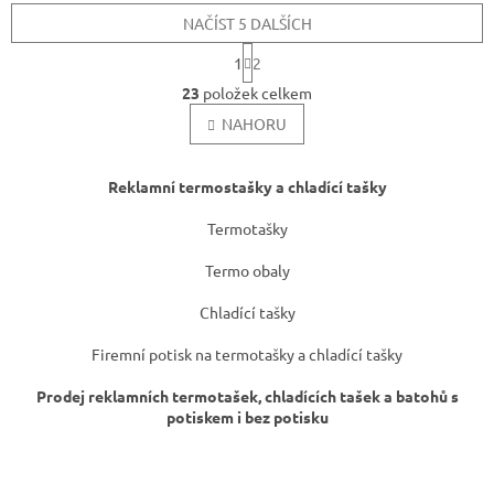
NAČÍST 5 DALŠÍCH
S
1
2
t
O
r
23
položek celkem
v
á
l
NAHORU
n
k
á
o
d
v
a
Reklamní termostašky a chladící tašky
á
c
n
í
Termotašky
í
p
r
Termo obaly
v
k
Chladící tašky
y
v
Firemní potisk na termotašky a chladící tašky
ý
p
Prodej reklamních termotašek, chladících tašek a batohů s
i
potiskem i bez potisku
s
u