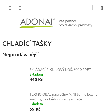
Přejít
NÁKUP
na
obsah
KOŠÍK
CHLADÍCÍ TAŠKY
Nejprodávanější
SKLÁDACÍ PIKNIKOVÝ KOŠ, 600D RPET
Skladem
440 Kč
TERMO OBAL na svačiny
MINI termo box na
svačiny, na obědy do školy a práce
Skladem
59 Kč