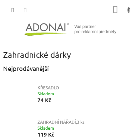
Přejít
NÁKUP
na
obsah
KOŠÍK
Zahradnické dárky
Nejprodávanější
KŘESADLO
Skladem
74 Kč
ZAHRADNÍ NÁŘADÍ,3 ks
Skladem
119 Kč