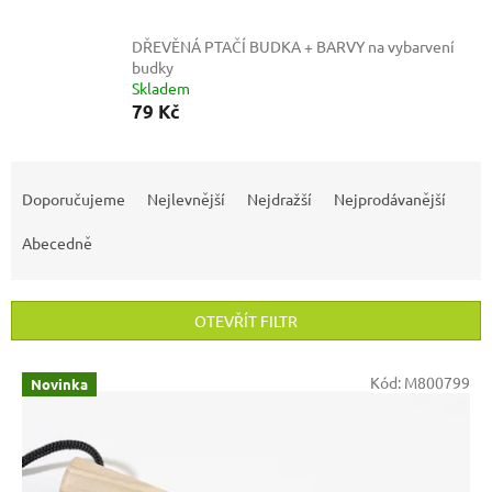
DŘEVĚNÁ PTAČÍ BUDKA + BARVY na vybarvení
budky
Skladem
79 Kč
Ř
a
Doporučujeme
Nejlevnější
Nejdražší
Nejprodávanější
z
e
Abecedně
n
í
p
OTEVŘÍT FILTR
r
o
V
Kód:
M800799
Novinka
d
ý
u
p
k
i
t
s
ů