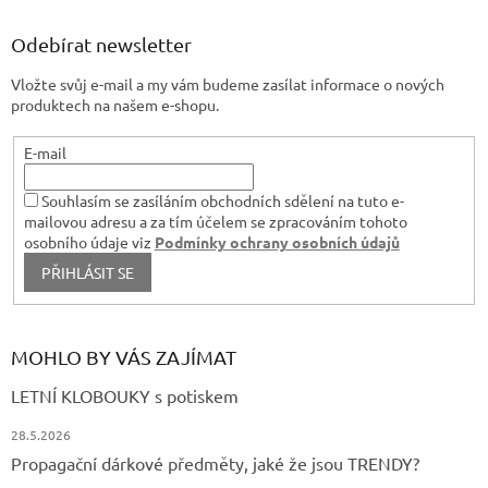
v
p
k
a
Odebírat newsletter
y
t
v
Vložte svůj e-mail a my vám budeme zasílat informace o nových
í
ý
produktech na našem e-shopu.
p
i
s
E-mail
u
Souhlasím se zasíláním obchodních sdělení na tuto e-
mailovou adresu a za tím účelem se zpracováním tohoto
osobního údaje viz
Podmínky ochrany osobních údajů
PŘIHLÁSIT SE
MOHLO BY VÁS ZAJÍMAT
LETNÍ KLOBOUKY s potiskem
28.5.2026
Propagační dárkové předměty, jaké že jsou TRENDY?