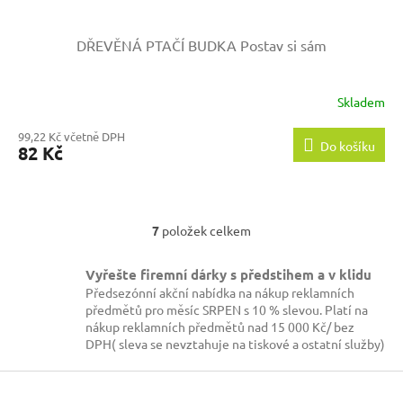
DŘEVĚNÁ PTAČÍ BUDKA
Postav si sám
Skladem
99,22 Kč včetně DPH
Do košíku
82 Kč
7
položek celkem
O
v
l
Vyřešte firemní dárky s předstihem a v klidu
á
Předsezónní akční nabídka na nákup reklamních
d
předmětů pro měsíc SRPEN s 10 % slevou. Platí na
a
nákup reklamních předmětů nad 15 000 Kč/ bez
c
DPH( sleva se nevztahuje na tiskové a ostatní služby)
í
p
Z
r
á