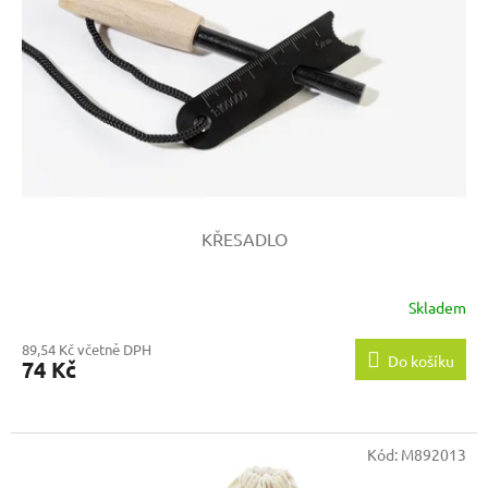
p
r
o
d
u
k
t
ů
KŘESADLO
Skladem
89,54 Kč včetně DPH
Do košíku
74 Kč
Kód:
M892013