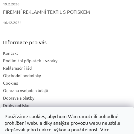
19.2.2026
FIREMNÍ REKLAMNÍ TEXTIL S POTISKEM
16.12.2024
Informace pro vás
Kontakt
Podlimitní příplatek + vzorky
Reklamační řád
Obchodní podmínky
Cookies
Ochrana osobních údajů
Doprava a platby
Druhy potisku
Příprava a podklady k tisku
Používáme cookies, abychom Vám umožnili pohodlné
Recyklační příspěvky a zpětný odběr elektrozařízení/baterií
prohlížení webu a díky analýze provozu webu neustále
zlepšovali jeho funkce, výkon a použitelnost. Více