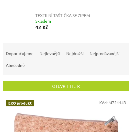
TEXTILNÍ TAŠTIČKA SE ZIPEM
Skladem
42 Kč
Ř
a
Doporučujeme
Nejlevnější
Nejdražší
Nejprodávanější
z
e
Abecedně
n
í
p
OTEVŘÍT FILTR
r
o
V
Kód:
M721143
EKO produkt
d
ý
u
p
k
i
t
s
ů