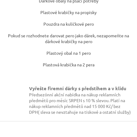
l
Dárkové obaly na psací potřeby
á
d
Plastové krabičky na propisky
a
c
Pouzdra na kuličkové pero
í
p
Pokud se rozhodnete darovat pero jako dárek, nezapomeňte na
r
dárkové krabičky na pero
v
k
Plastový obal na 1 pero
y
v
Plastová krabička na 2 pera
ý
p
i
s
Vyřešte firemní dárky s předstihem a v klidu
u
Předsezónní akční nabídka na nákup reklamních
předmětů pro měsíc SRPEN s 10 % slevou. Platí na
nákup reklamních předmětů nad 15 000 Kč/ bez
DPH( sleva se nevztahuje na tiskové a ostatní služby)
Z
á