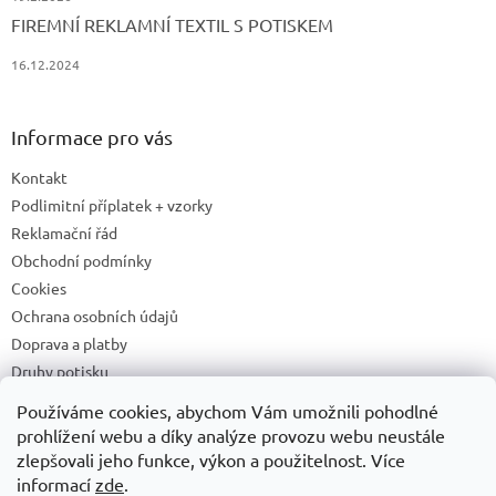
FIREMNÍ REKLAMNÍ TEXTIL S POTISKEM
16.12.2024
Informace pro vás
Kontakt
Podlimitní příplatek + vzorky
Reklamační řád
Obchodní podmínky
Cookies
Ochrana osobních údajů
Doprava a platby
Druhy potisku
Příprava a podklady k tisku
Používáme cookies, abychom Vám umožnili pohodlné
Recyklační příspěvky a zpětný odběr elektrozařízení/baterií
prohlížení webu a díky analýze provozu webu neustále
zlepšovali jeho funkce, výkon a použitelnost. Více
informací
zde
.