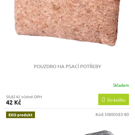
p
r
o
d
u
k
t
ů
POUZDRO NA PSACÍ POTŘEBY
Skladem
50,82 Kč včetně DPH
Do košíku
42 Kč
Kód:
M800583-80
EKO produkt