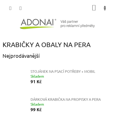
Přejít
NÁKUP
na
obsah
KOŠÍK
KRABIČKY A OBALY NA PERA
Nejprodávanější
STOJÁNEK NA PSACÍ POTŘEBY + MOBIL
Skladem
91 Kč
DÁRKOVÁ KRABIČKA NA PROPISKY A PERA
Skladem
99 Kč