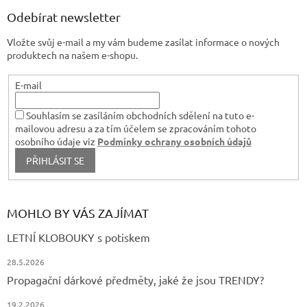
p
a
Odebírat newsletter
t
Vložte svůj e-mail a my vám budeme zasílat informace o nových
í
produktech na našem e-shopu.
E-mail
Souhlasím se zasíláním obchodních sdělení na tuto e-
mailovou adresu a za tím účelem se zpracováním tohoto
osobního údaje viz
Podmínky ochrany osobních údajů
PŘIHLÁSIT SE
MOHLO BY VÁS ZAJÍMAT
LETNÍ KLOBOUKY s potiskem
28.5.2026
Propagační dárkové předměty, jaké že jsou TRENDY?
19.2.2026