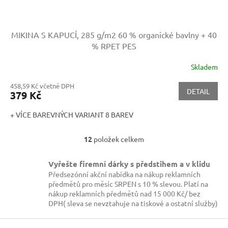
MIKINA S KAPUCÍ, 285 g/m2
60 % organické bavlny + 40
% RPET PES
Skladem
458,59 Kč včetně DPH
DETAIL
379 Kč
+ VÍCE BAREVNÝCH VARIANT 8 BAREV
12
položek celkem
O
v
l
Vyřešte firemní dárky s předstihem a v klidu
á
Předsezónní akční nabídka na nákup reklamních
d
předmětů pro měsíc SRPEN s 10 % slevou. Platí na
a
nákup reklamních předmětů nad 15 000 Kč/ bez
c
DPH( sleva se nevztahuje na tiskové a ostatní služby)
í
p
Z