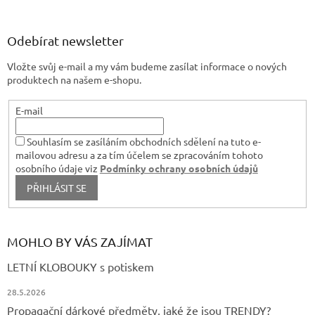
r
á
v
p
k
a
Odebírat newsletter
y
t
v
Vložte svůj e-mail a my vám budeme zasílat informace o nových
í
ý
produktech na našem e-shopu.
p
i
s
E-mail
u
Souhlasím se zasíláním obchodních sdělení na tuto e-
mailovou adresu a za tím účelem se zpracováním tohoto
osobního údaje viz
Podmínky ochrany osobních údajů
PŘIHLÁSIT SE
MOHLO BY VÁS ZAJÍMAT
LETNÍ KLOBOUKY s potiskem
28.5.2026
Propagační dárkové předměty, jaké že jsou TRENDY?