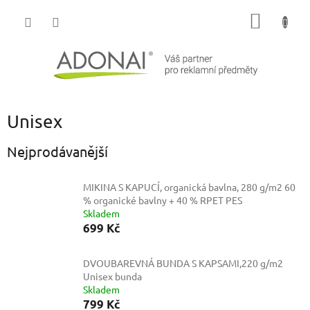
Přejít
NÁKUP
na
obsah
KOŠÍK
Unisex
Nejprodávanější
MIKINA S KAPUCÍ, organická bavlna, 280 g/m2
60
% organické bavlny + 40 % RPET PES
Skladem
699 Kč
DVOUBAREVNÁ BUNDA S KAPSAMI,220 g/m2
Unisex bunda
Skladem
799 Kč