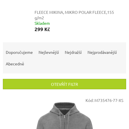
FLEECE MIKINA, MIKRO POLAR FLEECE,155
g/m2
Skladem
299 Kč
Ř
a
Doporučujeme
Nejlevnější
Nejdražší
Nejprodávanější
z
e
Abecedně
n
í
p
OTEVŘÍT FILTR
r
o
V
Kód:
M735476-77-XS
d
ý
u
p
k
i
t
s
ů