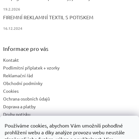
19.2.2026
FIREMNÍ REKLAMNÍ TEXTIL S POTISKEM
16.12.2024
Informace pro vás
Kontakt
Podlimitní příplatek + vzorky
Reklamační řád
Obchodní podmínky
Cookies
Ochrana osobních údajů
Doprava a platby
Druhy potisku
Příprava a podklady k tisku
Používáme cookies, abychom Vám umožnili pohodlné
Recyklační příspěvky a zpětný odběr elektrozařízení/baterií
prohlížení webu a díky analýze provozu webu neustále