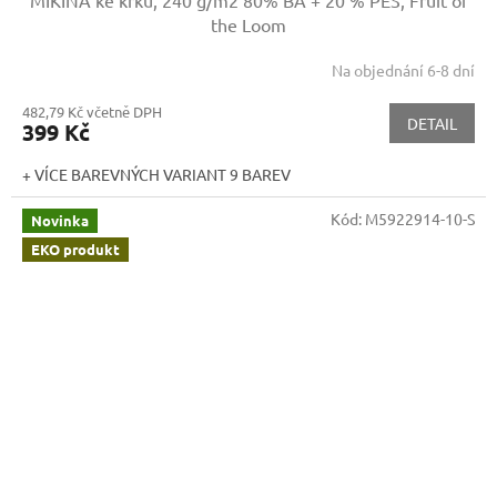
MIKINA ke krku, 240 g/m2
80% BA + 20 % PES, Fruit of
the Loom
Na objednání 6-8 dní
482,79 Kč včetně DPH
DETAIL
399 Kč
+ VÍCE BAREVNÝCH VARIANT 9 BAREV
Kód:
M5922914-10-S
Novinka
EKO produkt