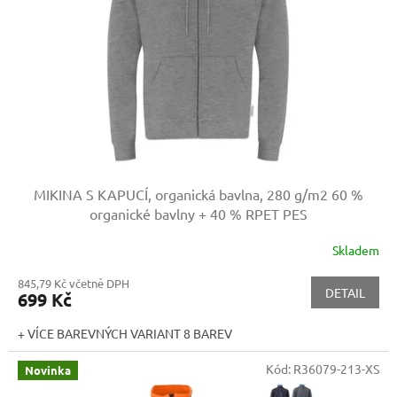
p
r
o
d
u
k
t
ů
MIKINA S KAPUCÍ, organická bavlna, 280 g/m2
60 %
organické bavlny + 40 % RPET PES
Skladem
845,79 Kč včetně DPH
DETAIL
699 Kč
+ VÍCE BAREVNÝCH VARIANT 8 BAREV
Kód:
R36079-213-XS
Novinka