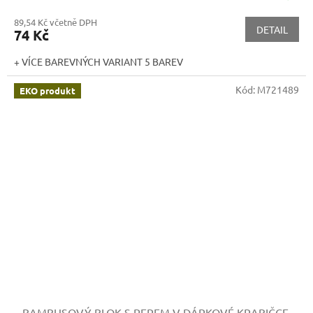
89,54 Kč včetně DPH
DETAIL
74 Kč
+ VÍCE BAREVNÝCH VARIANT 5 BAREV
Kód:
M721489
EKO produkt
BAMBUSOVÝ BLOK S PEREM V DÁRKOVÉ KRABIČCE,