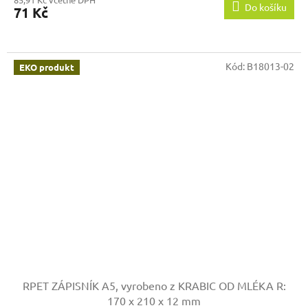
Do košíku
71 Kč
Kód:
B18013-02
EKO produkt
RPET ZÁPISNÍK A5, vyrobeno z KRABIC OD MLÉKA
R:
170 x 210 x 12 mm