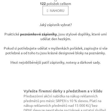
O
r
122
položek celkem
v
á
l
NAHORU
n
k
á
o
d
v
a
Jaký zápisník vybrat?
á
c
n
í
Praktické
poznámkové zápisníky
, jsou stylové doplňky, které umí
í
p
udělat den hezkým.
r
v
Pokud si potřebujete udělat v myšlenkách pořádek, zapisujte si vše
k
potřebné a od toho tu jsou krásné designové bloky na poznámky.
y
v
Mezi nejoblíběnější patří zápisníky, notesy a dárkové sady.
ý
p
i
s
u
Vyřešte firemní dárky s předstihem a v klidu
Předsezónní akční nabídka na nákup reklamních
předmětů pro měsíc SRPEN s 10 % slevou. Platí na
nákup reklamních předmětů nad 15 000 Kč/ bez
DPH( sleva se nevztahuje na tiskové a ostatní služby)