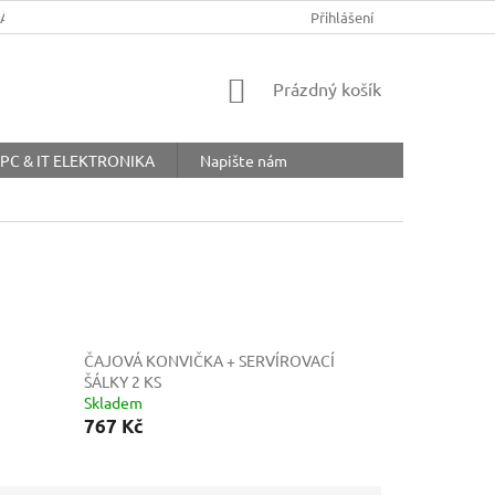
ŘÁD
OBCHODNÍ PODMÍNKY
COOKIES
Přihlášení
OCHRANA OSOBNÍ
NÁKUPNÍ
Prázdný košík
KOŠÍK
PC & IT ELEKTRONIKA
Napište nám
ČAJOVÁ KONVIČKA + SERVÍROVACÍ
ŠÁLKY 2 KS
Skladem
767 Kč