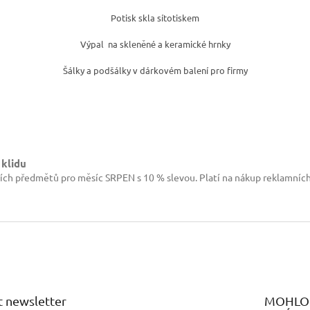
v
Potisk skla sítotiskem
ý
p
Výpal na skleněné a keramické hrnky
i
s
Šálky a podšálky v dárkovém balení pro firmy
u
 klidu
ích předmětů pro měsíc SRPEN s 10 % slevou. Platí na nákup reklamníc
 newsletter
MOHLO 