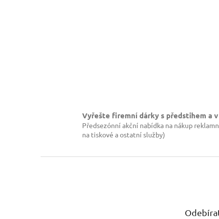
Vyřešte firemní dárky s předstihem a v
Předsezónní akční nabídka na nákup reklamn
na tiskové a ostatní služby)
Z
á
p
a
t
Odebírat
í