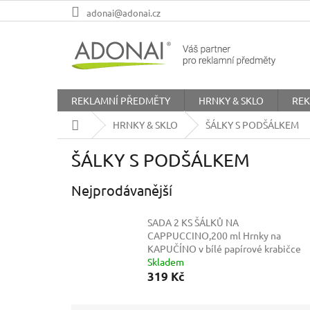
Přejít
adonai@adonai.cz
na
obsah
REKLAMNÍ PŘEDMĚTY
HRNKY & SKLO
REK
Domů
HRNKY & SKLO
ŠÁLKY S PODŠÁLKEM
ŠÁLKY S PODŠÁLKEM
Nejprodávanější
SADA 2 KS ŠÁLKŮ NA
CAPPUCCINO,200 ml
Hrnky na
KAPUČÍNO v bílé papírové krabičce
Skladem
319 Kč