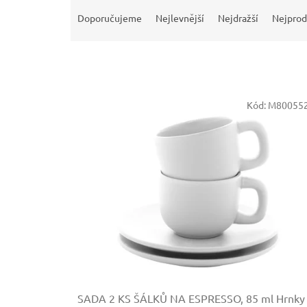
Ř
a
Doporučujeme
Nejlevnější
Nejdražší
Nejprod
z
e
n
í
p
V
r
Kód:
M800552
ý
o
p
d
i
u
s
k
p
t
r
ů
o
d
u
k
t
ů
SADA 2 KS ŠÁLKŮ NA ESPRESSO, 85 ml
Hrnky