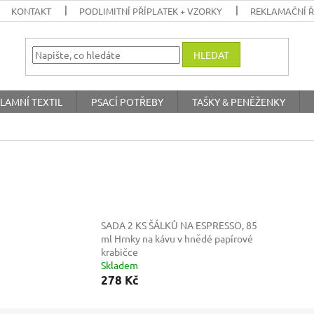
KONTAKT
PODLIMITNÍ PŘÍPLATEK + VZORKY
REKLAMAČNÍ 
HLEDAT
LAMNÍ TEXTIL
PSACÍ POTŘEBY
TAŠKY & PENĚŽENKY
SADA 2 KS ŠÁLKŮ NA ESPRESSO, 85
ml
Hrnky na kávu v hnědé papírové
krabičce
Skladem
278 Kč