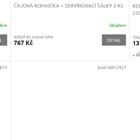
ČAJOVÁ KONVIČKA + SERVÍROVACÍ ŠÁLKY 2 KS
KE
22
adem
Skladem
928,07 Kč včetně DPH
158
L
DETAIL
767 Kč
13
+ V
873
Kód:
M812427