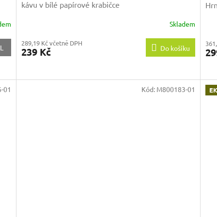
kávu v bílé papírové krabičce
Hrn
adem
Skladem
289,19 Kč včetně DPH
361
L
Do košíku
239 Kč
29
-01
Kód:
M800183-01
EK