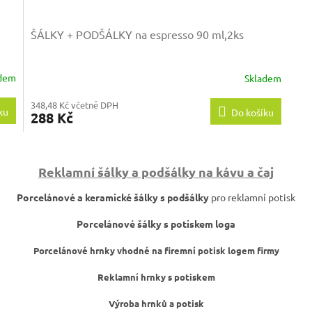
ŠÁLKY + PODŠÁLKY na espresso 90 ml,2ks
adem
Skladem
348,48 Kč včetně DPH
ku
Do košíku
288 Kč
O
v
Reklamní šálky a podšálky na kávu a čaj
l
á
Porcelánové a keramické šálky s podšálky
pro reklamní potisk
d
a
Porcelánové šálky s potiskem loga
c
í
Porcelánové hrnky vhodné na firemní potisk logem firmy
p
r
Reklamní hrnky s potiskem
v
k
Výroba hrnků a potisk
y