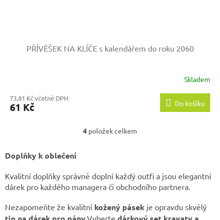
PŘÍVĚŠEK NA KLÍČE s kalendářem do roku 2060
Skladem
73,81 Kč včetně DPH
Do košíku
61 Kč
4
položek celkem
O
v
l
Doplňky k oblečení
á
d
Kvalitní doplňky správně doplní každý outfi a jsou elegantní
a
dárek pro každého managera či obchodního partnera.
c
í
Nezapomeňte že kvalitní
kožený pásek
je opravdu skvělý
p
tip na dárek pro pány
.Vyberte
dárkový set kravaty a
r