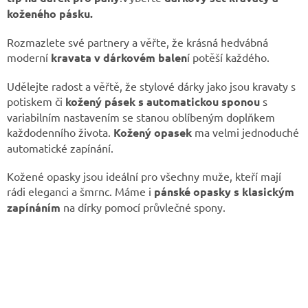
v
koženého pásku.
k
y
Rozmazlete své partnery a věřte, že krásná hedvábná
v
moderní
kravata v dárkovém balen
í potěší každého.
ý
p
Udělejte radost a věřtě, že stylové dárky jako jsou kravaty s
i
potiskem či
kožený pásek s automatickou sponou
s
s
u
variabilním nastavením se stanou oblíbeným doplňkem
každodenního života.
Kožený opasek
ma velmi jednoduché
automatické zapínání.
Kožené opasky jsou ideální pro všechny muže, kteří mají
rádi eleganci a šmrnc. Máme i
pánské opasky s klasickým
zapínáním
na dírky pomocí průvlečné spony.