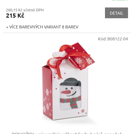
260,15 Kč včetně DPH
DETAIL
215 Kč
+ VÍCE BAREVNÝCH VARIANT 8 BAREV
Kód:
B08122-04
PONOŽKY, universální velikost
Sada 2 párů ponožek