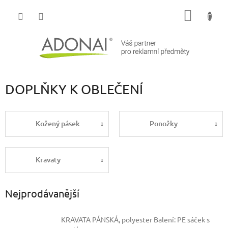
Přejít
NÁKUP
na
obsah
KOŠÍK
DOPLŇKY K OBLEČENÍ
Kožený pásek
Ponožky
Kravaty
Nejprodávanější
KRAVATA PÁNSKÁ, polyester
Balení: PE sáček s