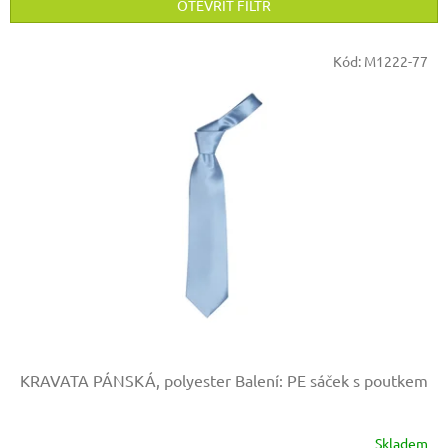
p
OTEVŘÍT FILTR
r
o
V
Kód:
M1222-77
d
ý
u
p
k
i
t
s
ů
p
r
o
d
u
k
t
ů
KRAVATA PÁNSKÁ, polyester
Balení: PE sáček s poutkem
Skladem