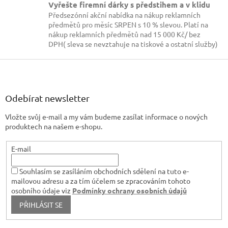
Vyřešte firemní dárky s předstihem a v klidu
Předsezónní akční nabídka na nákup reklamních
předmětů pro měsíc SRPEN s 10 % slevou. Platí na
nákup reklamních předmětů nad 15 000 Kč/ bez
DPH( sleva se nevztahuje na tiskové a ostatní služby)
Z
á
p
a
Odebírat newsletter
t
Vložte svůj e-mail a my vám budeme zasílat informace o nových
í
produktech na našem e-shopu.
E-mail
Souhlasím se zasíláním obchodních sdělení na tuto e-
mailovou adresu a za tím účelem se zpracováním tohoto
osobního údaje viz
Podmínky ochrany osobních údajů
PŘIHLÁSIT SE