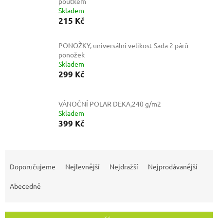
poutkem
Skladem
215 Kč
PONOŽKY, universální velikost
Sada 2 párů
ponožek
Skladem
299 Kč
VÁNOČNÍ POLAR DEKA,240 g/m2
Skladem
399 Kč
Ř
a
Doporučujeme
Nejlevnější
Nejdražší
Nejprodávanější
z
e
Abecedně
n
í