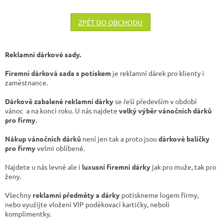
ZPĚT DO OBCHODU
Reklamní dárkové sady.
Firemni dárková sada s potiskem
je reklamní dárek pro klienty i
zaměstnance.
Dárkově zabalené reklamní dárky
se řeší především v období
vánoc a na konci roku. U nás najdete
velký výběr vánočních dárků
pro firmy
.
Nákup vánočních dárků
není jen tak a proto jsou
dárkové balíčky
pro firmy
velmi oblíbené.
Najdete u nás levné ale i
luxusní firemní dárky
jak pro muže, tak pro
ženy.
Všechny
reklamní předměty a dárky
potiskneme logem firmy,
nebo využijte vložení VIP poděkovací kartičky, neboli
komplimentky.