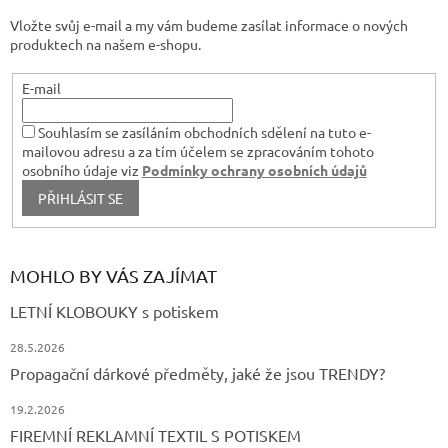
t
Vložte svůj e-mail a my vám budeme zasílat informace o nových
í
produktech na našem e-shopu.
E-mail
Souhlasím se zasíláním obchodních sdělení na tuto e-
mailovou adresu a za tím účelem se zpracováním tohoto
osobního údaje viz
Podmínky ochrany osobních údajů
PŘIHLÁSIT SE
MOHLO BY VÁS ZAJÍMAT
LETNÍ KLOBOUKY s potiskem
28.5.2026
Propagační dárkové předměty, jaké že jsou TRENDY?
19.2.2026
FIREMNÍ REKLAMNÍ TEXTIL S POTISKEM