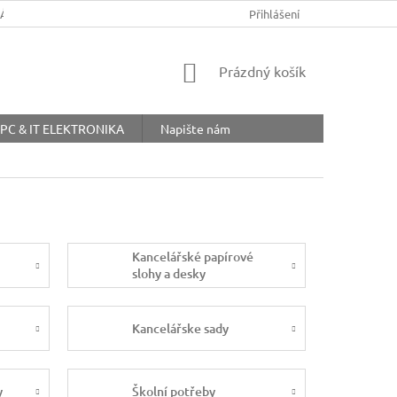
ŘÁD
OBCHODNÍ PODMÍNKY
COOKIES
Přihlášení
OCHRANA OSOBNÍ
NÁKUPNÍ
Prázdný košík
KOŠÍK
PC & IT ELEKTRONIKA
Napište nám
Kancelářské papírové
slohy a desky
Kancelářske sady
y
Školní potřeby