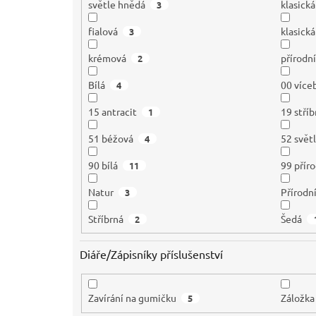
světle hnědá
klasick
3
fialová
klasická
3
krémová
přírodn
2
Bílá
00 více
4
15 antracit
19 stříb
1
51 béžová
52 svět
4
90 bílá
99 přír
11
Natur
Přírodn
3
Stříbrná
Šedá
2
Diáře/Zápisníky příslušenství
Zavírání na gumičku
Záložka
5