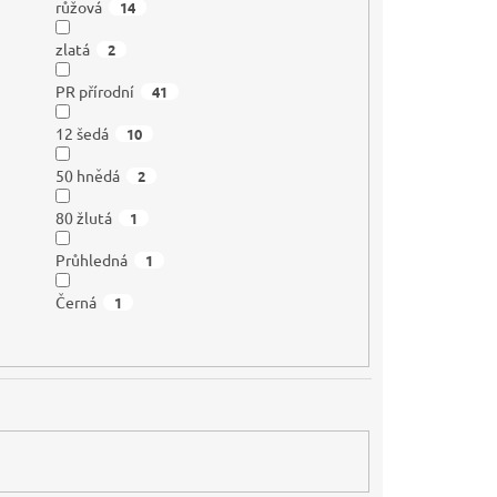
růžová
14
zlatá
2
PR přírodní
41
12 šedá
10
50 hnědá
2
80 žlutá
1
Průhledná
1
Černá
1