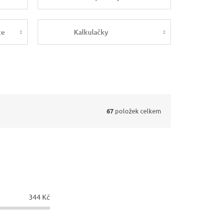
ce
Kalkulačky
67
položek celkem
344
Kč