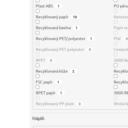
Plast ABS
PU pěn
1
Recyklovaný papír
Nerezov
10
Recyklovaná bavlna
Papír r
1
Recyklovaný PET/ polyester
Plsť
1
0
Recyklovaný PET polyester
Cemen
0
RPET
300D Re
0
Recyklovaná kůže
Recykl
2
FSC papír
Recyklo
1
RPET papír
300D R
1
Recyklovaný PP plast
Vlnitá 
0
Náplň