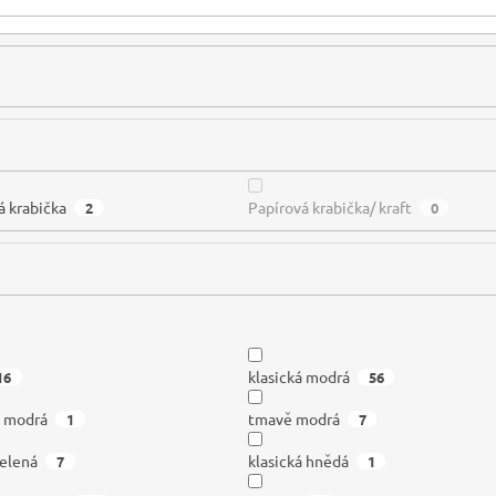
á krabička
Papírová krabička/ kraft
2
0
klasická modrá
16
56
ě modrá
tmavě modrá
1
7
zelená
klasická hnědá
7
1