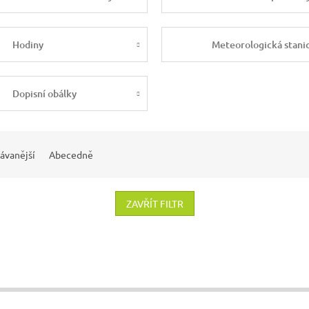
Hodiny
Meteorologická stani
Dopisní obálky
ávanější
Abecedně
ZAVŘÍT FILTR