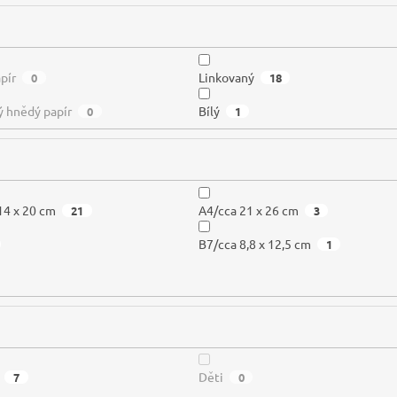
pír
Linkovaný
0
18
ý hnědý papír
Bílý
0
1
14 x 20 cm
A4/cca 21 x 26 cm
21
3
B7/cca 8,8 x 12,5 cm
1
Děti
7
0