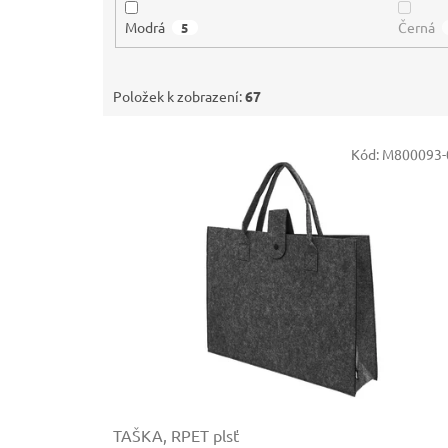
Modrá
Černá
5
Položek k zobrazení:
67
V
Kód:
M800093-
ý
p
i
s
p
r
o
d
u
k
t
ů
TAŠKA, RPET plsť