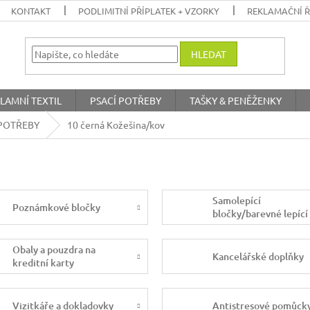
KONTAKT
PODLIMITNÍ PŘÍPLATEK + VZORKY
REKLAMAČNÍ 
HLEDAT
LAMNÍ TEXTIL
PSACÍ POTŘEBY
TAŠKY & PENĚŽENKY
POTŘEBY
10 černá Kožešina/kov
Samolepící
Poznámkové bločky
bločky/barevné lepící
papírky
Obaly a pouzdra na
Kancelářské doplňky
kreditní karty
Vizitkáře a dokladovky
Antistresové pomůck