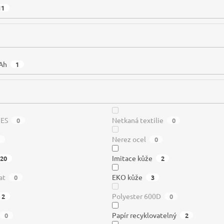
11
Ah
1
PES
Netkaná textilie
0
0
Nerez ocel
0
Imitace kůže
20
2
at
EKO kůže
0
3
Polyester 600D
2
0
Papír recyklovatelný
0
2