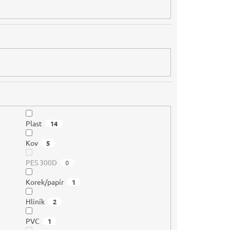
Plast
14
Kov
5
PES 300D
0
Korek/papír
1
Hliník
2
PVC
1