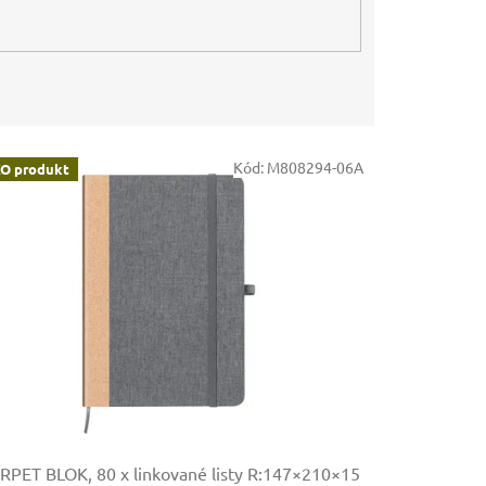
Kód:
M808294-06A
O produkt
RPET BLOK, 80 x linkované listy
R:147×210×15