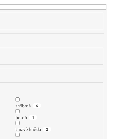
stříbrná
6
bordó
1
tmavě hnědá
2