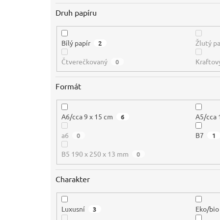
Druh papíru
Bílý papír
Žlutý pa
2
Čtverečkovaný
Kraftov
0
Formát
A6/cca 9 x 15 cm
A5/cca 
6
a6
B7
0
1
B5 190 x 250 x 13 mm
0
Charakter
Luxusní
Eko/bio
3