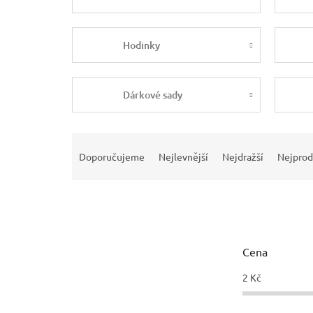
Hodinky
Dárkové sady
Ř
a
Doporučujeme
Nejlevnější
Nejdražší
Nejprod
z
e
n
í
p
r
Cena
o
d
2
Kč
u
k