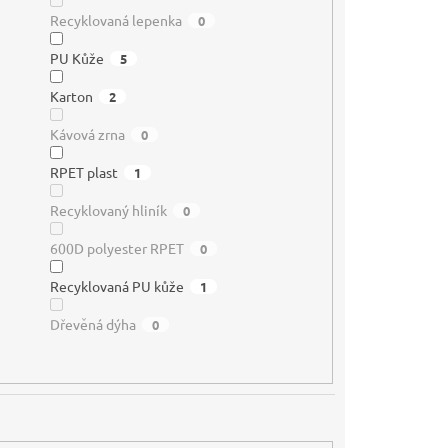
Recyklovaná lepenka
0
PU Kůže
5
Karton
2
Kávová zrna
0
RPET plast
1
Recyklovaný hliník
0
600D polyester RPET
0
Recyklovaná PU kůže
1
Dřevěná dýha
0