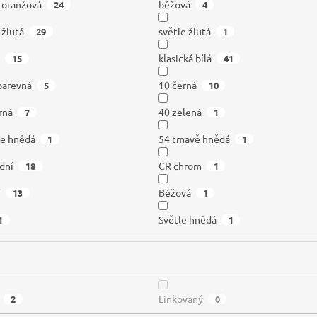
á oranžová
béžová
24
4
 žlutá
světle žlutá
29
1
í
klasická bílá
15
41
barevná
10 černá
5
10
rná
40 zelená
7
1
le hnědá
54 tmavě hnědá
1
1
odní
CR chrom
18
1
í
Béžová
13
1
Světle hnědá
1
1
Linkovaný
2
0