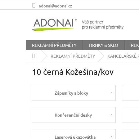
Přejít
adonai@adonai.cz
na
obsah
REKLAMNÍ PŘEDMĚTY
HRNKY & SKLO
REK
Domů
REKLAMNÍ PŘEDMĚTY
KANCELÁŘSKÉ 
10 černá Kožešina/kov
Zápisníky a bloky
Konferenční desky
Laserová ukazovátka