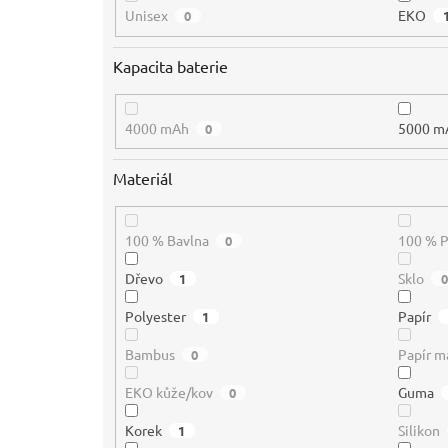
Unisex
EKO
0
Kapacita baterie
4000 mAh
5000 m
0
Materiál
100 % Bavlna
100 % 
0
Dřevo
Sklo
1
0
Polyester
Papír
1
Bambus
Papír m
0
EKO kůže/kov
Guma
0
Korek
Silikon
1