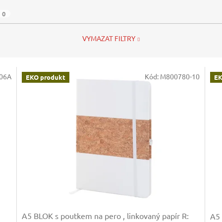
0
VYMAZAT FILTRY
06A
Kód:
M800780-10
EKO produkt
EK
A5 BLOK s poutkem na pero , linkovaný papír
R:
A5 