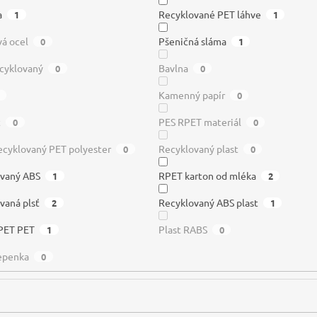
a
Recyklované PET láhve
1
1
á ocel
Pšeničná sláma
0
1
ecyklovaný
Bavlna
0
0
Kamenný papír
0
t
PES RPET materiál
0
0
cyklovaný PET polyester
Recyklovaný plast
0
0
ovaný ABS
RPET karton od mléka
1
2
vaná plsť
Recyklovaný ABS plast
2
1
PET PET
Plast RABS
1
0
lepenka
0