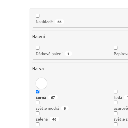
t
ů
Na skladě
66
Balení
Dárkové balení
Papírov
1
Barva
černá
šedá
67
světle modrá
azurov
6
zelená
světle 
46