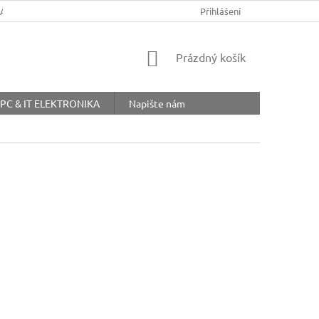
ŘÁD
OBCHODNÍ PODMÍNKY
COOKIES
Přihlášení
OCHRANA OSOBNÍ
NÁKUPNÍ
Prázdný košík
KOŠÍK
PC & IT ELEKTRONIKA
Napište nám