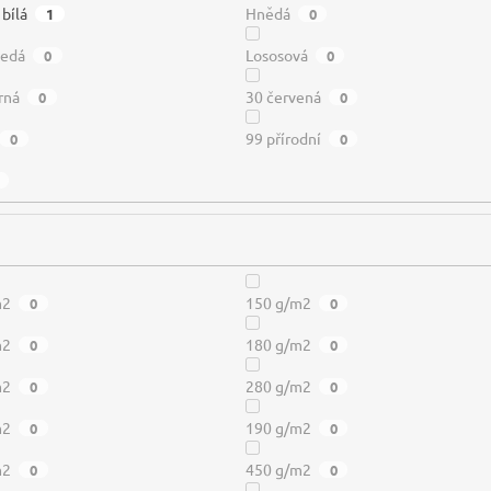
 bílá
Hnědá
1
0
šedá
Lososová
0
0
rná
30 červená
0
0
99 přírodní
0
0
m2
150 g/m2
0
0
m2
180 g/m2
0
0
m2
280 g/m2
0
0
m2
190 g/m2
0
0
m2
450 g/m2
0
0