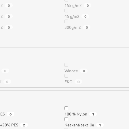
m2
155 g/m2
0
0
m2
45 g/m2
0
0
m2
300g/m2
0
0
Vánoce
0
0
í
EKO
0
0
PES
100 % Nylon
6
1
a+20% PES
Netkaná textilie
2
1