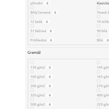
přírodní
klasická
0
Bílá/ červená
Tmavě 
0
12 šedá
19 stříb
0
51 béžová
90 bílá
0
Průhledná
Bílá
0
0
Gramáž
130 g/m2
145 g/
0
160 g/m2
165 g/
0
200 g/m2
270 g/
0
320 g/m2
400 g/
0
500 g/m2
220 g/
0