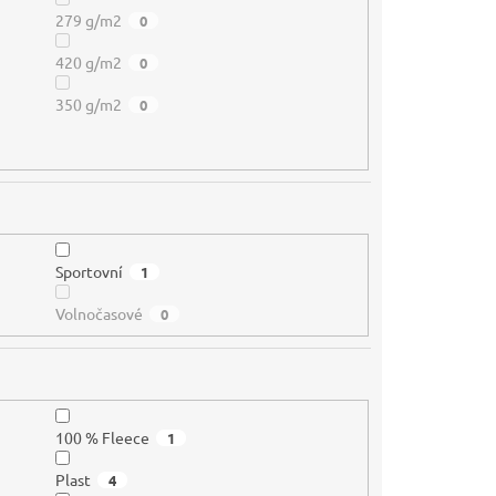
279 g/m2
0
420 g/m2
0
350 g/m2
0
Sportovní
1
Volnočasové
0
100 % Fleece
1
Plast
4