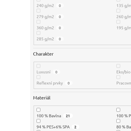
240 g/m2
135 g/
0
279 g/m2
260 g/
0
360 g/m2
195 g/
0
285 g/m2
0
Charakter
Luxusní
Eko/bio
0
Reflexní prvky
Pracovn
0
Materiál
100 % Bavlna
100 % 
21
94 % PES+6% SPA
80 % B
2