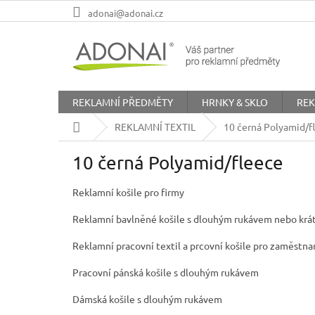
Přejít
adonai@adonai.cz
na
obsah
REKLAMNÍ PŘEDMĚTY
HRNKY & SKLO
REK
Domů
REKLAMNÍ TEXTIL
10 černá Polyamid/f
10 černá Polyamid/fleece
Reklamní košile pro firmy
Reklamní bavlněné košile s dlouhým rukávem nebo kr
Reklamní pracovní textil a prcovní košile pro zaměstnan
Pracovní pánská košile s dlouhým rukávem
Dámská košile s dlouhým rukávem