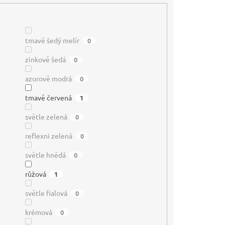
tmavě šedý melír
0
zinkově šedá
0
azurově modrá
0
tmavě červená
1
světle zelená
0
reflexni zelená
0
světle hnědá
0
růžová
1
světle fialová
0
krémová
0