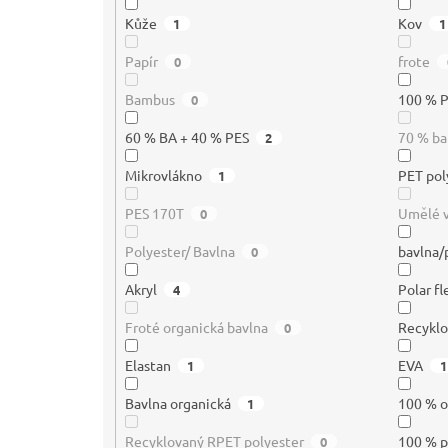
Kůže
Kov
1
1
Papír
frote
0
Bambus
100 % P
0
60 % BA + 40 % PES
70 % ba
2
Mikrovlákno
PET pol
1
PES 170T
Umělé 
0
Polyester/ Bavlna
bavlna/
0
Akryl
Polar f
4
Froté organická bavlna
Recyklo
0
Elastan
EVA
1
1
Bavlna organická
100 % o
1
Recyklovaný RPET polyester
100 % p
0