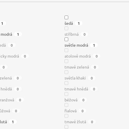
šedá
1
1
á modrá
stříbrná
1
0
edá
světle modrá
0
1
icky modrá
atolově modrá
0
0
tmavě zelená
0
0
 zelená
světla khaki
0
0
á hnědá
tmavě hnědá
0
0
oranžová
béžová
0
0
ůžová
fialová
0
0
lutá
tmavě žlutá
1
0