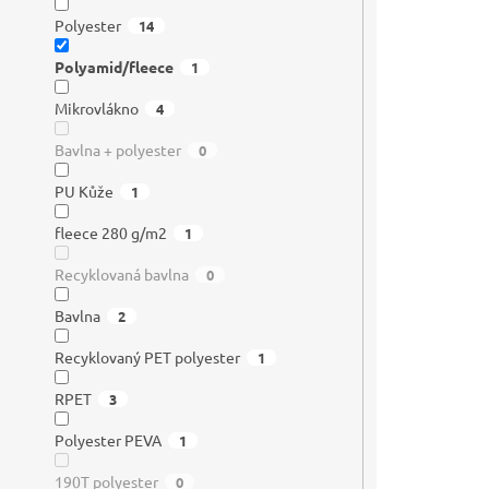
Polyester
14
Polyamid/fleece
1
Mikrovlákno
4
Bavlna + polyester
0
PU Kůže
1
fleece 280 g/m2
1
Recyklovaná bavlna
0
Bavlna
2
Recyklovaný PET polyester
1
RPET
3
Polyester PEVA
1
190T polyester
0