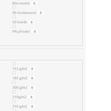
Bílo-modrá
0
00 vícebarevná
0
50 hnědá
0
PR přírodní
0
153 g/m2
0
185 g/m2
0
300 g/m2
0
210g/m2
0
310 g/m2
0