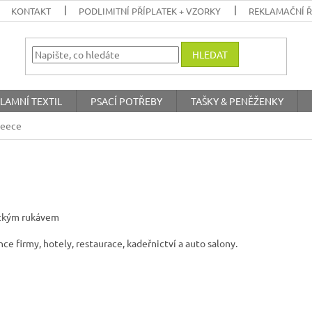
KONTAKT
PODLIMITNÍ PŘÍPLATEK + VZORKY
REKLAMAČNÍ 
HLEDAT
LAMNÍ TEXTIL
PSACÍ POTŘEBY
TAŠKY & PENĚŽENKY
leece
átkým rukávem
ce firmy, hotely, restaurace, kadeřnictví a auto salony.