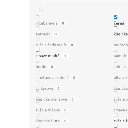
vícebarevná
černá
0
antracit
klasick
0
světle šedý melír
modroš
0
tmavě modrá
námořn
1
bordó
zelená
0
smetanově zelená
olivově
0
tyrkysová
klasick
0
klasická oranžová
světle 
0
světle růžová
tmavě r
0
klasická žlutá
světle ž
0