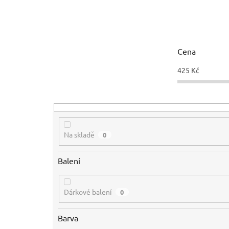
e
n
í
p
r
Cena
o
d
425
Kč
u
k
t
ů
Na skladě
0
Balení
Dárkové balení
0
Barva