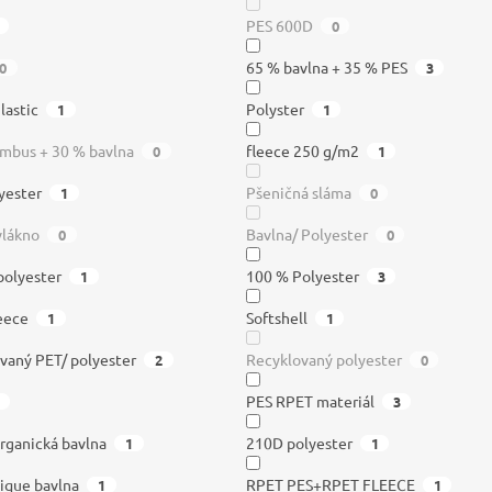
PES 600D
0
65 % bavlna + 35 % PES
0
3
lastic
Polyster
1
1
mbus + 30 % bavlna
fleece 250 g/m2
0
1
yester
Pšeničná sláma
1
0
vlákno
Bavlna/ Polyester
0
0
polyester
100 % Polyester
1
3
leece
Softshell
1
1
vaný PET/ polyester
Recyklovaný polyester
2
0
PES RPET materiál
3
rganická bavlna
210D polyester
1
1
ique bavlna
RPET PES+RPET FLEECE
1
1