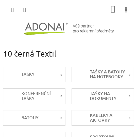
Přejít
NÁKUP
na
obsah
KOŠÍK
10 černá Textil
TAŠKY A BATOHY
TAŠKY
NA NOTEBOOKY
KONFERENČNÍ
TAŠKY NA
TAŠKY
DOKUMENTY
KABELKY A
BATOHY
AKTOVKY
SPORTOVNÍ