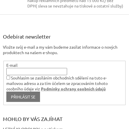
nákup reklamních předmětů nad 15 000 Kč/ bez
DPH( sleva se nevztahuje na tiskové a ostatní služby)
Z
á
p
a
Odebírat newsletter
t
Vložte svůj e-mail a my vám budeme zasílat informace o nových
í
produktech na našem e-shopu.
E-mail
Souhlasím se zasíláním obchodních sdělení na tuto e-
mailovou adresu a za tím účelem se zpracováním tohoto
osobního údaje viz
Podmínky ochrany osobních údajů
PŘIHLÁSIT SE
MOHLO BY VÁS ZAJÍMAT