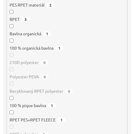
PES RPET materiál
2
RPET
3
Bavlna organická
1
100 % organická bavlna
1
210D polyester
0
Polyester PEVA
0
Recyklovaný RPET polyester
0
100 % pique bavlna
1
RPET PES+RPET FLEECE
1