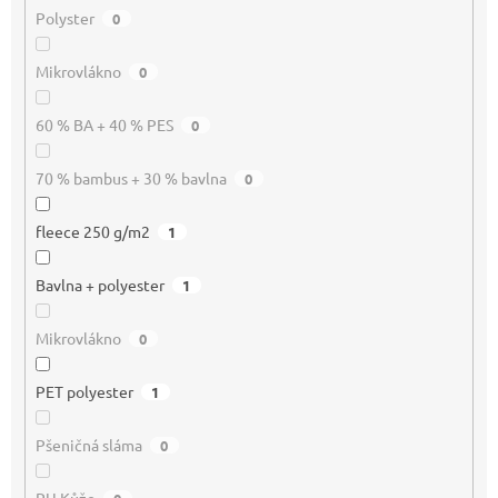
Polyster
0
Mikrovlákno
0
60 % BA + 40 % PES
0
70 % bambus + 30 % bavlna
0
fleece 250 g/m2
1
Bavlna + polyester
1
Mikrovlákno
0
PET polyester
1
Pšeničná sláma
0