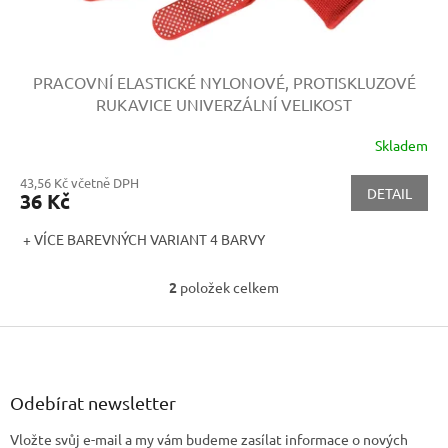
PRACOVNÍ ELASTICKÉ NYLONOVÉ, PROTISKLUZOVÉ
RUKAVICE
UNIVERZÁLNÍ VELIKOST
Skladem
43,56 Kč včetně DPH
DETAIL
36 Kč
+ VÍCE BAREVNÝCH VARIANT 4 BARVY
2
položek celkem
O
v
Z
l
á
á
d
p
a
a
Odebírat newsletter
c
t
í
Vložte svůj e-mail a my vám budeme zasílat informace o nových
í
p