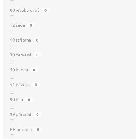
00 vícebarevná
0
12 šedá
0
19 stříbrná
0
30 červená
0
50 hnědá
0
51 béžová
0
90 bílá
0
99 přírodní
0
PR přírodní
0