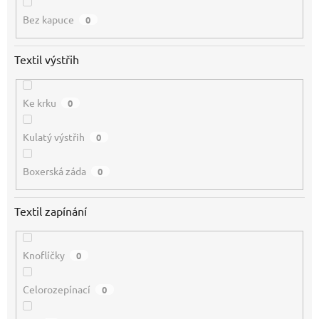
Bez kapuce
0
Textil výstřih
Ke krku
0
Kulatý výstřih
0
Boxerská záda
0
Textil zapínání
Knoflíčky
0
Celorozepínací
0