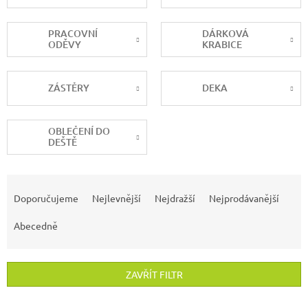
PRACOVNÍ
DÁRKOVÁ
ODĚVY
KRABICE
ZÁSTĚRY
DEKA
OBLEČENÍ DO
DEŠTĚ
Ř
a
Doporučujeme
Nejlevnější
Nejdražší
Nejprodávanější
z
e
Abecedně
n
í
p
ZAVŘÍT FILTR
r
o