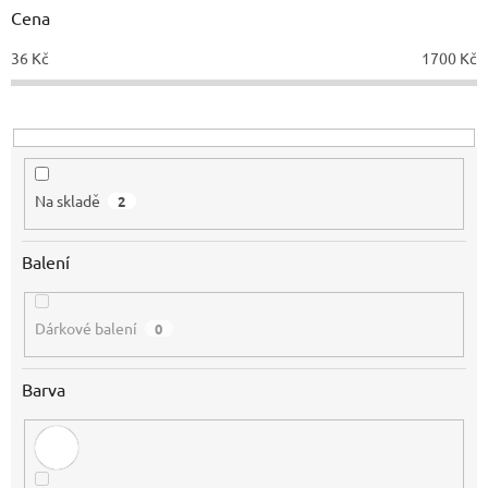
d
Cena
u
36
Kč
1700
Kč
k
t
ů
Na skladě
2
Balení
Dárkové balení
0
Barva