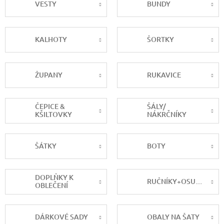
VESTY
BUNDY
KALHOTY
ŠORTKY
ŽUPANY
RUKAVICE
ČEPICE &
ŠÁLY/
KŠILTOVKY
NÁKRČNÍKY
ŠÁTKY
BOTY
DOPLŇKY K
RUČNÍKY+OSUŠKY
OBLEČENÍ
DÁRKOVÉ SADY
OBALY NA ŠATY