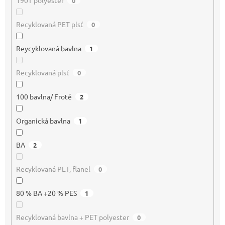
190T polyester
0
Recyklovaná PET plsť
0
Reycyklovaná bavlna
1
Recyklovaná plsť
0
100 bavlna/ Froté
2
Organická bavlna
1
BA
2
Recyklovaná PET, flanel
0
80 % BA +20 % PES
1
Recyklovaná bavlna + PET polyester
0