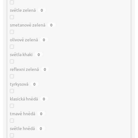
světle zelená
0
smetanově zelená
0
olivově zelená
0
světla khaki
0
reflexni zelená
0
tyrkysová
0
klasická hnědá
0
tmavě hnědá
0
světle hnědá
0