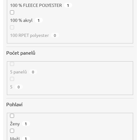
100 % FLEECE POLYESTER
1
100 % akryl
1
100 RPET polyester
0
Počet panelů
5 panelů
0
5
0
Pohlaví
Ženy
1
Muži
1