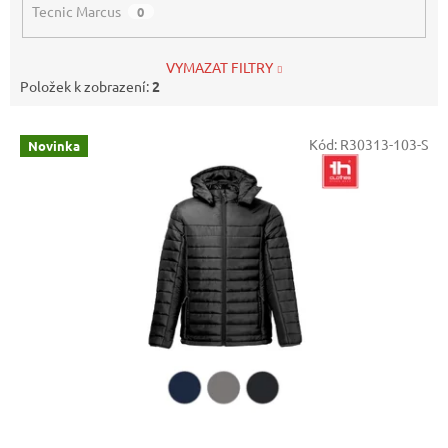
Tecnic Marcus
0
VYMAZAT FILTRY
Položek k zobrazení:
2
V
Kód:
R30313-103-S
Novinka
ý
p
i
s
p
r
o
d
u
k
t
ů