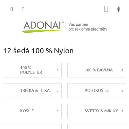
Přejít
NÁKUP
na
obsah
KOŠÍK
12 šedá 100 % Nylon
100 %
100 % BAVLNA
POLYESTER
TRIČKA & TÍLKA
POLOKOŠILE
KOŠILE
SVETRY & MIKINY