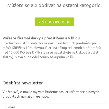
Můžete se ale podívat na ostatní kategorie.
ZPĚT DO OBCHODU
Vyřešte firemní dárky s předstihem a v klidu
Předsezónní akční nabídka na nákup reklamních předmětů pro
měsíc SRPEN s 10 % slevou. Platí na nákup reklamních předmětů
nad 15 000 Kč/ bez DPH( sleva se nevztahuje na tiskové a ostatní
služby). Sleva bude odečtena v nákupním košíku.
Z
á
p
a
Odebírat newsletter
t
Vložte svůj e-mail a my vám budeme zasílat informace o nových
í
produktech na našem e-shopu.
E-mail