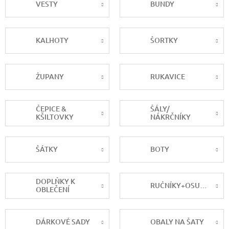
VESTY
BUNDY
KALHOTY
ŠORTKY
ŽUPANY
RUKAVICE
ČEPICE &
ŠÁLY/
KŠILTOVKY
NÁKRČNÍKY
ŠÁTKY
BOTY
DOPLŇKY K
RUČNÍKY+OSUŠKY
OBLEČENÍ
DÁRKOVÉ SADY
OBALY NA ŠATY