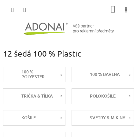
Přejít
NÁKUP
na
obsah
KOŠÍK
12 šedá 100 % Plastic
100 %
100 % BAVLNA
POLYESTER
TRIČKA & TÍLKA
POLOKOŠILE
KOŠILE
SVETRY & MIKINY