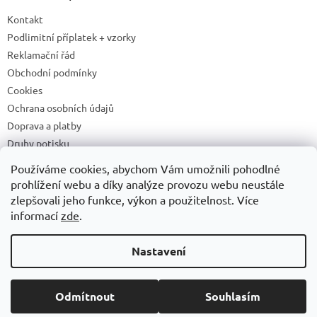
Kontakt
Podlimitní příplatek + vzorky
Reklamační řád
Obchodní podmínky
Cookies
Ochrana osobních údajů
Doprava a platby
Druhy potisku
Příprava a podklady k tisku
Používáme cookies, abychom Vám umožnili pohodlné
Recyklační příspěvky a zpětný odběr elektrozařízení/baterií
prohlížení webu a díky analýze provozu webu neustále
zlepšovali jeho funkce, výkon a použitelnost. Více
informací
zde
.
Vytvořil Shoptet
Nastavení
Copyright 2026
ADONAI
. Všechna práva vyhrazena.
Upravit
Odmítnout
Souhlasím
nastavení cookies