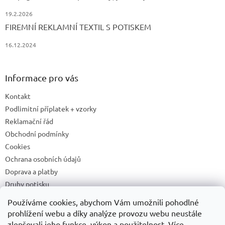
19.2.2026
FIREMNÍ REKLAMNÍ TEXTIL S POTISKEM
16.12.2024
Informace pro vás
Kontakt
Podlimitní příplatek + vzorky
Reklamační řád
Obchodní podmínky
Cookies
Ochrana osobních údajů
Doprava a platby
Druhy potisku
Příprava a podklady k tisku
Používáme cookies, abychom Vám umožnili pohodlné
Recyklační příspěvky a zpětný odběr elektrozařízení/baterií
prohlížení webu a díky analýze provozu webu neustále
zlepšovali jeho funkce, výkon a použitelnost. Více