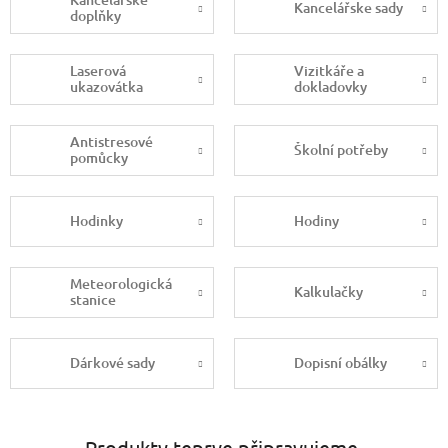
Kancelářske sady
doplňky
Laserová
Vizitkáře a
ukazovátka
dokladovky
Antistresové
Školní potřeby
pomůcky
Hodinky
Hodiny
Meteorologická
Kalkulačky
stanice
Dárkové sady
Dopisní obálky
Produkty teprve připravujeme.