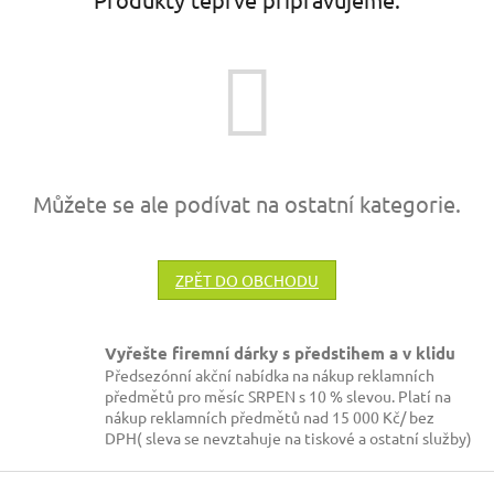
Můžete se ale podívat na ostatní kategorie.
ZPĚT DO OBCHODU
Vyřešte firemní dárky s předstihem a v klidu
Předsezónní akční nabídka na nákup reklamních
předmětů pro měsíc SRPEN s 10 % slevou. Platí na
nákup reklamních předmětů nad 15 000 Kč/ bez
DPH( sleva se nevztahuje na tiskové a ostatní služby)
Z