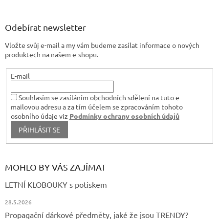
á
p
a
Odebírat newsletter
t
Vložte svůj e-mail a my vám budeme zasílat informace o nových
í
produktech na našem e-shopu.
E-mail
Souhlasím se zasíláním obchodních sdělení na tuto e-
mailovou adresu a za tím účelem se zpracováním tohoto
osobního údaje viz
Podmínky ochrany osobních údajů
PŘIHLÁSIT SE
MOHLO BY VÁS ZAJÍMAT
LETNÍ KLOBOUKY s potiskem
28.5.2026
Propagační dárkové předměty, jaké že jsou TRENDY?