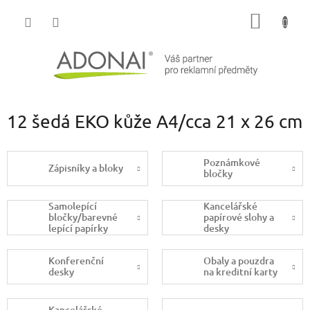
Přejít
NÁKUP
na
obsah
KOŠÍK
12 šedá EKO kůže A4/cca 21 x 26 cm
Poznámkové
Zápisníky a bloky
bločky
Samolepící
Kancelářské
bločky/barevné
papírové slohy a
lepící papírky
desky
Konferenční
Obaly a pouzdra
desky
na kreditní karty
Kancelářské