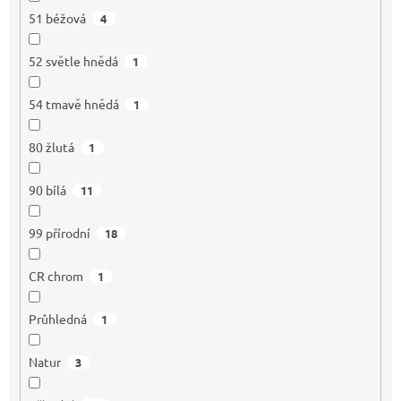
51 béžová
4
52 světle hnědá
1
54 tmavě hnědá
1
80 žlutá
1
90 bílá
11
99 přírodní
18
CR chrom
1
Průhledná
1
Natur
3