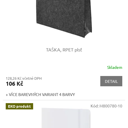
d
u
k
t
ů
TAŠKA, RPET plsť
Skladem
128,26 Kč včetně DPH
DETAIL
106 Kč
+ VÍCE BAREVNÝCH VARIANT 4 BARVY
Kód:
M800780-10
EKO produkt