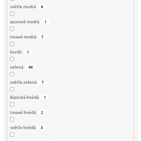
světle modrá
6
azurově modrá
1
tmavě modrá
7
bordó
1
zelená
46
světle zelená
7
klasická hnědá
1
tmavě hnědá
2
světle hnědá
3