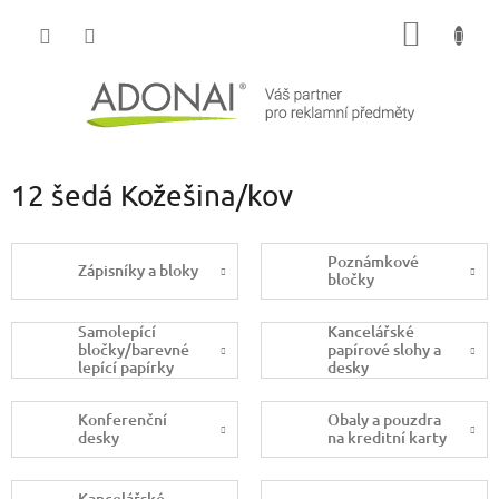
Přejít
NÁKUP
na
obsah
KOŠÍK
12 šedá Kožešina/kov
Poznámkové
Zápisníky a bloky
bločky
Samolepící
Kancelářské
bločky/barevné
papírové slohy a
lepící papírky
desky
Konferenční
Obaly a pouzdra
desky
na kreditní karty
Kancelářské