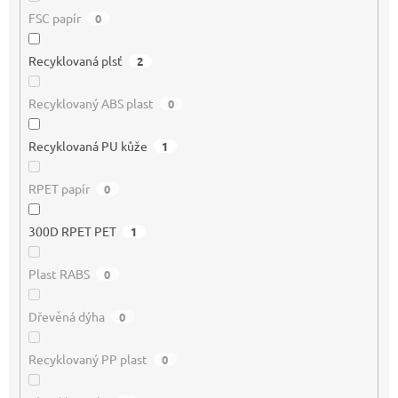
FSC papír
0
Recyklovaná plsť
2
Recyklovaný ABS plast
0
Recyklovaná PU kůže
1
RPET papír
0
300D RPET PET
1
Plast RABS
0
Dřevěná dýha
0
Recyklovaný PP plast
0