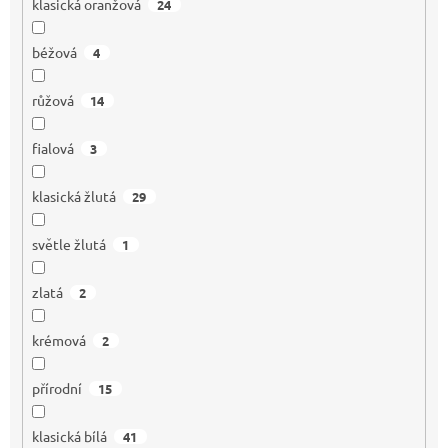
klasická oranžová
24
béžová
4
růžová
14
fialová
3
klasická žlutá
29
světle žlutá
1
zlatá
2
krémová
2
přírodní
15
klasická bílá
41