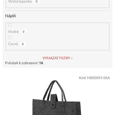
Vlnitá lepenka
0
Náplň
Modrá
0
Černá
0
VYMAZAT FILTRY
Položek k zobrazení:
16
V
Kód:
M800093-06A
ý
p
i
s
p
r
o