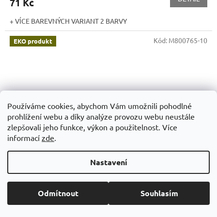
71 Kč
+ VÍCE BAREVNÝCH VARIANT 2 BARVY
Kód:
M800765-10
EKO produkt
Používáme cookies, abychom Vám umožnili pohodlné
prohlížení webu a díky analýze provozu webu neustále
zlepšovali jeho funkce, výkon a použitelnost. Více
informací
zde
.
Nastavení
Odmítnout
Souhlasím
RPET ZÁPISNÍK A5, barevná gumička + záložka
R:
145×210×16 mm