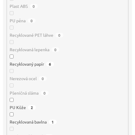
Plast ABS
0
PU pěna
0
Recyklované PET láhve
0
Recyklovaná lepenka
0
Recyklovaný papír
6
Nerezová ocel
0
Pšeničná sláma
0
PU Kůže
2
Recyklovaná bavlna
1