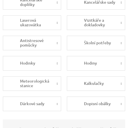
Kancelářske sady
doplňky
Laserová
Vizitkáře a
ukazovátka
dokladovky
Antistresové
Školní potřeby
pomůcky
Hodinky
Hodiny
Meteorologická
Kalkulačky
stanice
Dárkové sady
Dopisní obálky
Ř