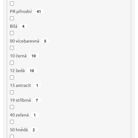
PR přírodní
41
Bílá
4
00 vícebarevná
5
10 černá
10
12 šedá
10
15 antracit
1
19 stříbrná
7
40 zelená
1
50 hnědá
2