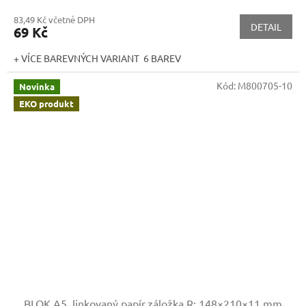
83,49 Kč včetně DPH
DETAIL
69 Kč
+ VÍCE BAREVNÝCH VARIANT 6 BAREV
Kód:
M800705-10
Novinka
EKO produkt
BLOK A5, linkovaný papír,záložka
R: 148×210×11 mm