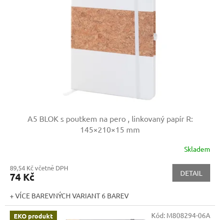
A5 BLOK s poutkem na pero , linkovaný papír
R:
145×210×15 mm
Skladem
89,54 Kč včetně DPH
DETAIL
74 Kč
+ VÍCE BAREVNÝCH VARIANT 6 BAREV
Kód:
M808294-06A
EKO produkt