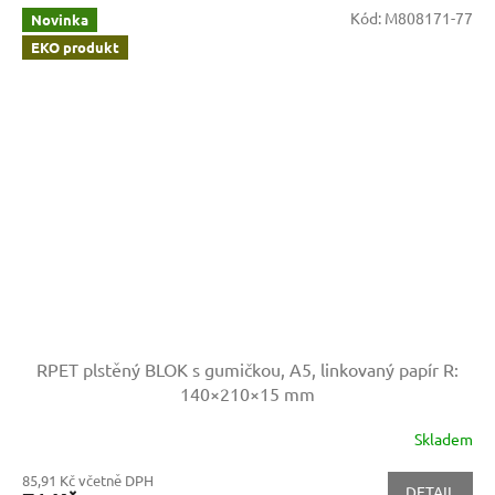
Kód:
M808171-77
Novinka
EKO produkt
RPET plstěný BLOK s gumičkou, A5, linkovaný papír
R:
140×210×15 mm
Skladem
85,91 Kč včetně DPH
DETAIL