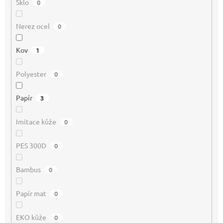
Sklo
0
Nerez ocel
0
Kov
1
Polyester
0
Papír
3
Imitace kůže
0
PES 300D
0
Bambus
0
Papír mat
0
EKO kůže
0