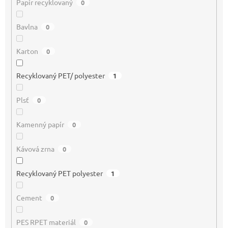
Papír recyklovaný
0
Bavlna
0
Karton
0
Recyklovaný PET/ polyester
1
Plsť
0
Kamenný papír
0
Kávová zrna
0
Recyklovaný PET polyester
1
Cement
0
PES RPET materiál
0