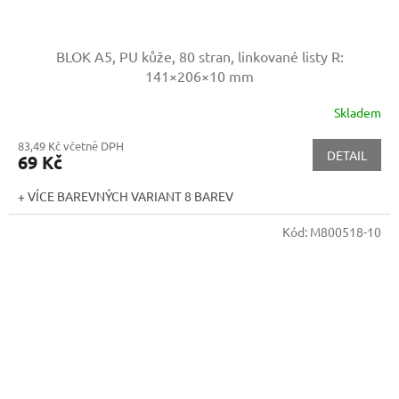
BLOK A5, PU kůže, 80 stran, linkované listy
R:
141×206×10 mm
Skladem
83,49 Kč včetně DPH
DETAIL
69 Kč
+ VÍCE BAREVNÝCH VARIANT 8 BAREV
Kód:
M800518-10