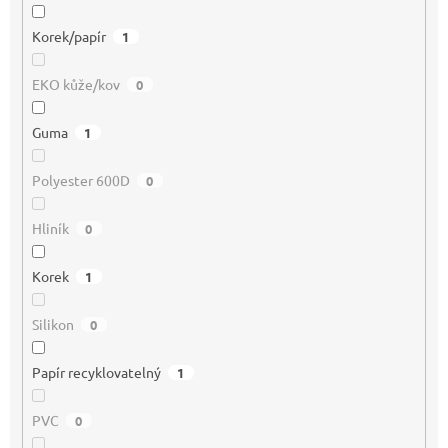
Korek/papír
1
EKO kůže/kov
0
Guma
1
Polyester 600D
0
Hliník
0
Korek
1
Silikon
0
Papír recyklovatelný
1
PVC
0