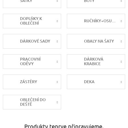
ŠÁTKY
BOTY
DOPLŇKY K
RUČNÍKY+OSUŠKY
OBLEČENÍ
DÁRKOVÉ SADY
OBALY NA ŠATY
PRACOVNÍ
DÁRKOVÁ
ODĚVY
KRABICE
ZÁSTĚRY
DEKA
OBLEČENÍ DO
DEŠTĚ
Produkty teprve připravujeme.