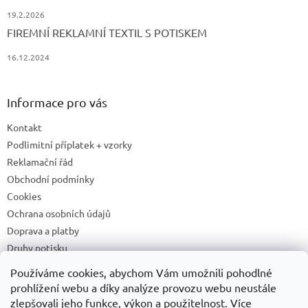
19.2.2026
FIREMNÍ REKLAMNÍ TEXTIL S POTISKEM
16.12.2024
Informace pro vás
Kontakt
Podlimitní příplatek + vzorky
Reklamační řád
Obchodní podmínky
Cookies
Ochrana osobních údajů
Doprava a platby
Druhy potisku
Příprava a podklady k tisku
Používáme cookies, abychom Vám umožnili pohodlné
Recyklační příspěvky a zpětný odběr elektrozařízení/baterií
prohlížení webu a díky analýze provozu webu neustále
zlepšovali jeho funkce, výkon a použitelnost. Více