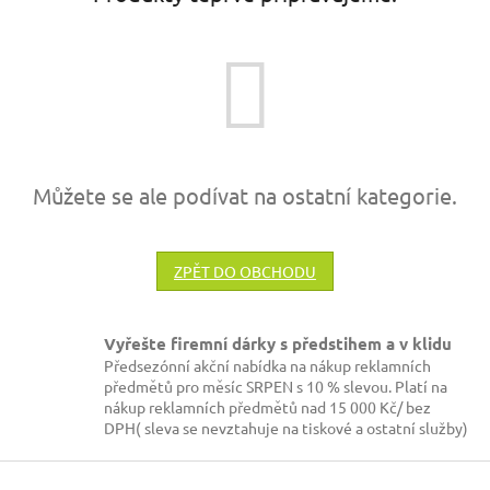
Můžete se ale podívat na ostatní kategorie.
ZPĚT DO OBCHODU
Vyřešte firemní dárky s předstihem a v klidu
Předsezónní akční nabídka na nákup reklamních
předmětů pro měsíc SRPEN s 10 % slevou. Platí na
nákup reklamních předmětů nad 15 000 Kč/ bez
DPH( sleva se nevztahuje na tiskové a ostatní služby)
Z