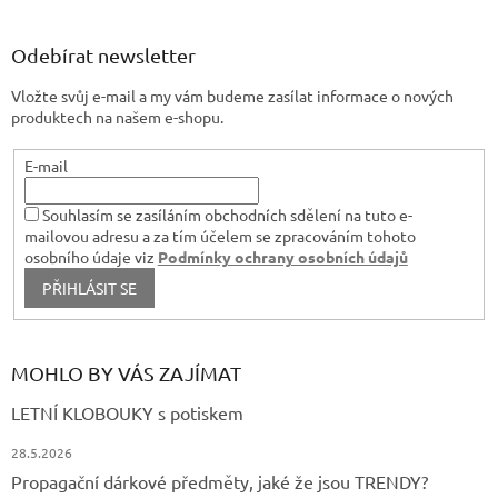
á
p
a
Odebírat newsletter
t
Vložte svůj e-mail a my vám budeme zasílat informace o nových
í
produktech na našem e-shopu.
E-mail
Souhlasím se zasíláním obchodních sdělení na tuto e-
mailovou adresu a za tím účelem se zpracováním tohoto
osobního údaje viz
Podmínky ochrany osobních údajů
PŘIHLÁSIT SE
MOHLO BY VÁS ZAJÍMAT
LETNÍ KLOBOUKY s potiskem
28.5.2026
Propagační dárkové předměty, jaké že jsou TRENDY?