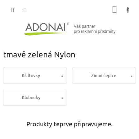
Přejít
NÁKUP
na
obsah
KOŠÍK
tmavě zelená Nylon
Kšiltovky
Zimní čepice
Klobouky
Produkty teprve připravujeme.