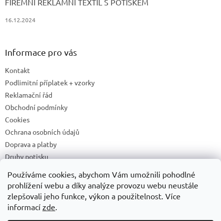
FIREMNÍ REKLAMNÍ TEXTIL S POTISKEM
16.12.2024
Informace pro vás
Kontakt
Podlimitní příplatek + vzorky
Reklamační řád
Obchodní podmínky
Cookies
Ochrana osobních údajů
Doprava a platby
Druhy potisku
Příprava a podklady k tisku
Používáme cookies, abychom Vám umožnili pohodlné
Recyklační příspěvky a zpětný odběr elektrozařízení/baterií
prohlížení webu a díky analýze provozu webu neustále
zlepšovali jeho funkce, výkon a použitelnost. Více
informací
zde
.