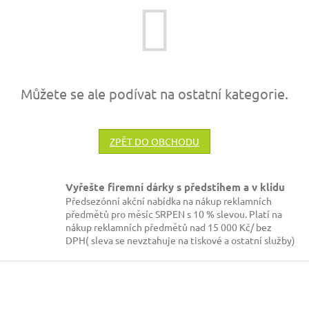
Můžete se ale podívat na ostatní kategorie.
ZPĚT DO OBCHODU
Vyřešte firemní dárky s předstihem a v klidu
Předsezónní akční nabídka na nákup reklamních
předmětů pro měsíc SRPEN s 10 % slevou. Platí na
nákup reklamních předmětů nad 15 000 Kč/ bez
DPH( sleva se nevztahuje na tiskové a ostatní služby)
Z
á
p