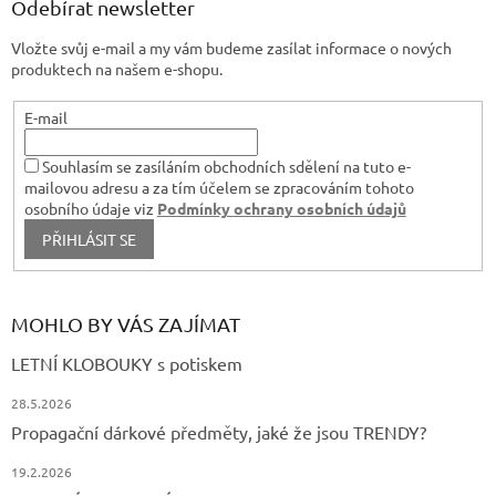
a
Odebírat newsletter
t
Vložte svůj e-mail a my vám budeme zasílat informace o nových
í
produktech na našem e-shopu.
E-mail
Souhlasím se zasíláním obchodních sdělení na tuto e-
mailovou adresu a za tím účelem se zpracováním tohoto
osobního údaje viz
Podmínky ochrany osobních údajů
PŘIHLÁSIT SE
MOHLO BY VÁS ZAJÍMAT
LETNÍ KLOBOUKY s potiskem
28.5.2026
Propagační dárkové předměty, jaké že jsou TRENDY?
19.2.2026