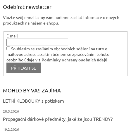
k
a
Odebírat newsletter
y
t
v
Vložte svůj e-mail a my vám budeme zasílat informace o nových
í
ý
produktech na našem e-shopu.
p
i
s
E-mail
u
Souhlasím se zasíláním obchodních sdělení na tuto e-
mailovou adresu a za tím účelem se zpracováním tohoto
osobního údaje viz
Podmínky ochrany osobních údajů
PŘIHLÁSIT SE
MOHLO BY VÁS ZAJÍMAT
LETNÍ KLOBOUKY s potiskem
28.5.2026
Propagační dárkové předměty, jaké že jsou TRENDY?
19.2.2026