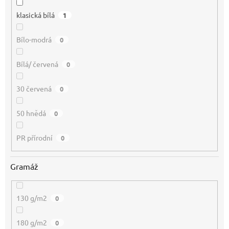
klasická bílá
1
Bílo-modrá
0
Bílá/ červená
0
30 červená
0
50 hnědá
0
PR přírodní
0
Gramáž
130 g/m2
0
180 g/m2
0