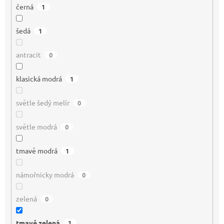
černá
1
šedá
1
antracit
0
klasická modrá
1
světle šedý melír
0
světle modrá
0
tmavě modrá
1
námořnicky modrá
0
zelená
0
tmavě zelená
1