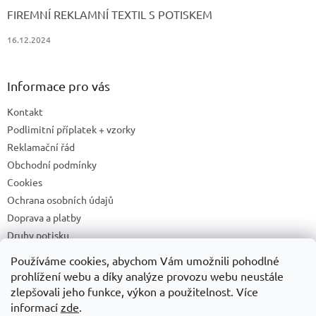
FIREMNÍ REKLAMNÍ TEXTIL S POTISKEM
16.12.2024
Informace pro vás
Kontakt
Podlimitní příplatek + vzorky
Reklamační řád
Obchodní podmínky
Cookies
Ochrana osobních údajů
Doprava a platby
Druhy potisku
Příprava a podklady k tisku
Používáme cookies, abychom Vám umožnili pohodlné
Recyklační příspěvky a zpětný odběr elektrozařízení/baterií
prohlížení webu a díky analýze provozu webu neustále
zlepšovali jeho funkce, výkon a použitelnost. Více
informací
zde
.