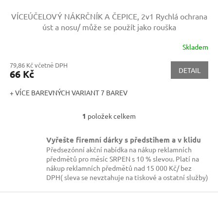
VÍCEÚČELOVÝ NÁKRČNÍK A ČEPICE, 2v1
Rychlá ochrana
úst a nosu/ může se použít jako rouška
Skladem
79,86 Kč včetně DPH
DETAIL
66 Kč
+ VÍCE BAREVNÝCH VARIANT 7 BAREV
1
položek celkem
O
v
l
Vyřešte firemní dárky s předstihem a v klidu
á
Předsezónní akční nabídka na nákup reklamních
d
předmětů pro měsíc SRPEN s 10 % slevou. Platí na
a
nákup reklamních předmětů nad 15 000 Kč/ bez
c
DPH( sleva se nevztahuje na tiskové a ostatní služby)
í
p
Z
r
á
v
p