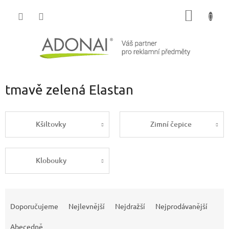
Přejít
NÁKUP
na
obsah
KOŠÍK
tmavě zelená Elastan
Kšiltovky
Zimní čepice
Klobouky
Ř
a
Doporučujeme
Nejlevnější
Nejdražší
Nejprodávanější
z
e
Abecedně