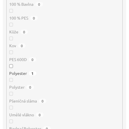
100 % Bavlna
0
100 % PES
0
Kůže
0
Kov
0
PES 600D
0
Polyester
1
Polyster
0
Pšeničná sláma
0
Umělé vlákno
0
Bavlna/ Polyester
0