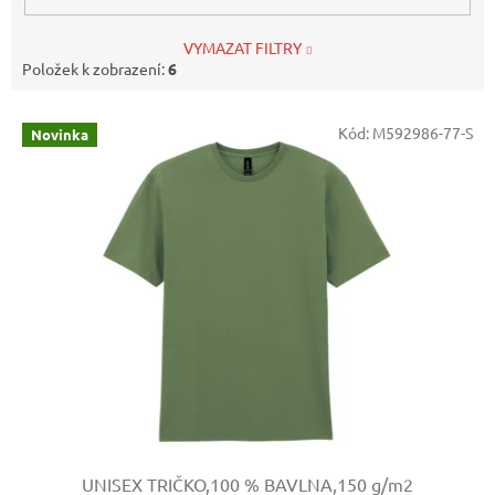
VYMAZAT FILTRY
Položek k zobrazení:
6
V
Kód:
M592986-77-S
Novinka
ý
p
i
s
p
r
o
d
u
k
t
ů
UNISEX TRIČKO,100 % BAVLNA,150 g/m2