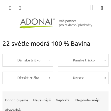
Přejít
NÁKUP
na
obsah
KOŠÍK
22 světle modrá 100 % Bavlna
Dámské tričko
Pánské tričko
Dětské tričko
Unisex
Ř
a
Doporučujeme
Nejlevnější
Nejdražší
Nejprodávanější
z
e
Abecedně