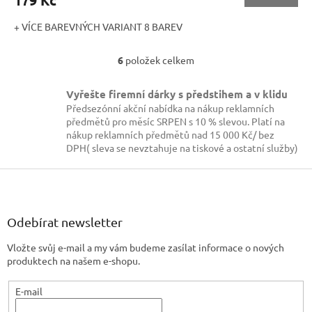
179 Kč
+ VÍCE BAREVNÝCH VARIANT 8 BAREV
6
položek celkem
O
v
l
Vyřešte firemní dárky s předstihem a v klidu
á
Předsezónní akční nabídka na nákup reklamních
d
předmětů pro měsíc SRPEN s 10 % slevou. Platí na
a
nákup reklamních předmětů nad 15 000 Kč/ bez
c
DPH( sleva se nevztahuje na tiskové a ostatní služby)
í
p
Z
r
á
v
p
k
a
Odebírat newsletter
y
t
v
Vložte svůj e-mail a my vám budeme zasílat informace o nových
í
ý
produktech na našem e-shopu.
p
i
s
E-mail
u