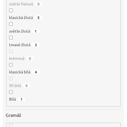
světle fialová
0
klasická žlutá
5
světle žlutá
1
tmavě žlutá
2
krémová
0
klasická bílá
4
90 bílá
0
Bílá
1
Gramáž