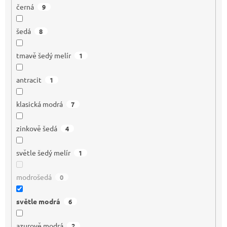
černá
9
šedá
8
tmavě šedý melír
1
antracit
1
klasická modrá
7
zinkově šedá
4
světle šedý melír
1
modrošedá
0
světle modrá
6
azurově modrá
2