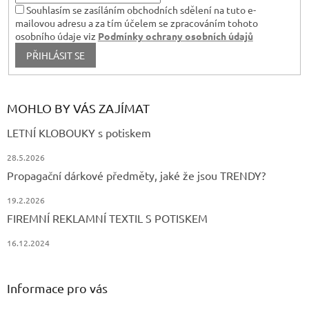
Souhlasím se zasíláním obchodních sdělení na tuto e-
mailovou adresu a za tím účelem se zpracováním tohoto
osobního údaje viz
Podmínky ochrany osobních údajů
PŘIHLÁSIT SE
MOHLO BY VÁS ZAJÍMAT
LETNÍ KLOBOUKY s potiskem
28.5.2026
Propagační dárkové předměty, jaké že jsou TRENDY?
19.2.2026
FIREMNÍ REKLAMNÍ TEXTIL S POTISKEM
16.12.2024
Informace pro vás