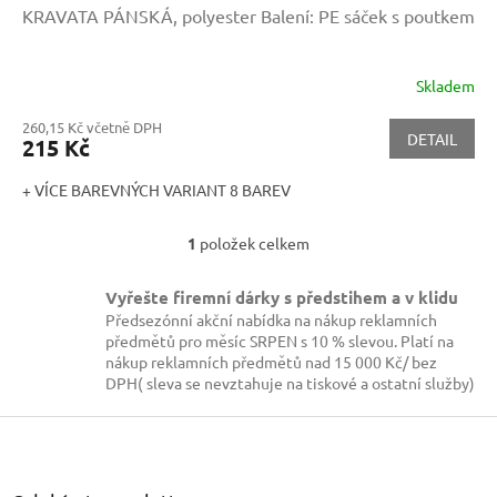
KRAVATA PÁNSKÁ, polyester
Balení: PE sáček s poutkem
Skladem
260,15 Kč včetně DPH
DETAIL
215 Kč
+ VÍCE BAREVNÝCH VARIANT 8 BAREV
1
položek celkem
O
v
l
Vyřešte firemní dárky s předstihem a v klidu
á
Předsezónní akční nabídka na nákup reklamních
d
předmětů pro měsíc SRPEN s 10 % slevou. Platí na
a
nákup reklamních předmětů nad 15 000 Kč/ bez
c
DPH( sleva se nevztahuje na tiskové a ostatní služby)
í
p
Z
r
á
v
p
k