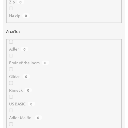
Zip
0
Na zip
0
Značka
Adler
0
Fruit of the loom
0
Gildan
0
Rimeck
0
US BASIC
0
Adler-Malfini
0