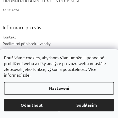
FIREMNÍ REKLAMNÍ TEXTIL S POTISKEM
16.12.2024
Informace pro vás
Kontakt
Podlimitní příplatek + vzorky
Reklamační řád
Obchodní podmínky
Používáme cookies, abychom Vám umožnili pohodlné
prohlížení webu a díky analýze provozu webu neustále
Cookies
zlepšovali jeho funkce, výkon a použitelnost. Více
Ochrana osobních údajů
informací
zde
.
Doprava a platby
Druhy potisku
Nastavení
Příprava a podklady k tisku
Recyklační příspěvky a zpětný odběr elektrozařízení/baterií
Odmítnout
Souhlasím