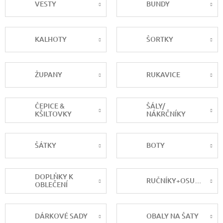
VESTY
BUNDY
KALHOTY
ŠORTKY
ŽUPANY
RUKAVICE
ČEPICE &
ŠÁLY/
KŠILTOVKY
NÁKRČNÍKY
ŠÁTKY
BOTY
DOPLŇKY K
RUČNÍKY+OSUŠKY
OBLEČENÍ
DÁRKOVÉ SADY
OBALY NA ŠATY