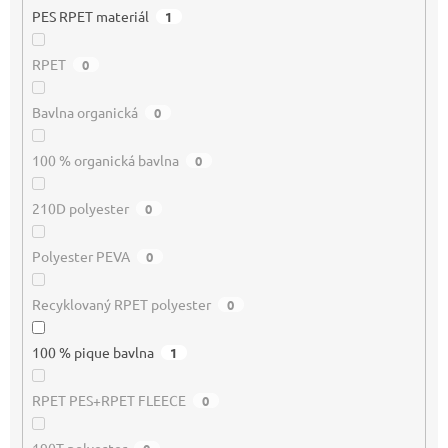
PES RPET materiál
1
RPET
0
Bavlna organická
0
100 % organická bavlna
0
210D polyester
0
Polyester PEVA
0
Recyklovaný RPET polyester
0
100 % pique bavlna
1
RPET PES+RPET FLEECE
0