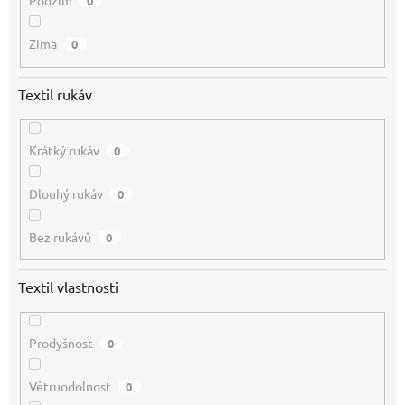
Podzim
0
Zima
0
Textil rukáv
Krátký rukáv
0
Dlouhý rukáv
0
Bez rukávů
0
Textil vlastnosti
Prodyšnost
0
Větruodolnost
0