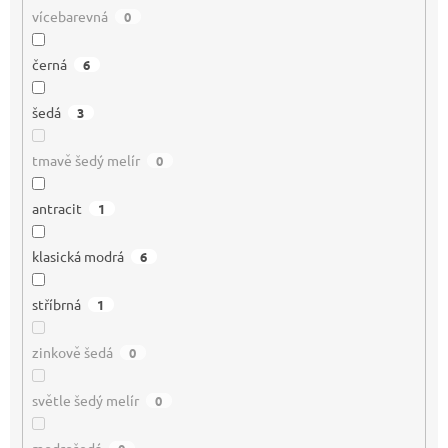
vícebarevná
0
černá
6
šedá
3
tmavě šedý melír
0
antracit
1
klasická modrá
6
stříbrná
1
zinkově šedá
0
světle šedý melír
0
modrošedá