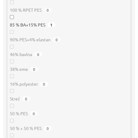
100 % RPET PES
0
85 % BA+15% PES
1
90% PES+4% elastan
0
46% bavlna
0
38% eme
0
16% polyester
0
Streč
0
50 % PES
0
50 % + 50 % PES
0