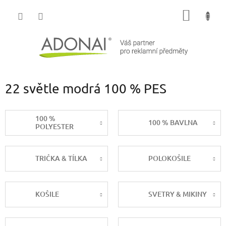
Přejít
NÁKUP
na
obsah
KOŠÍK
22 světle modrá 100 % PES
100 %
100 % BAVLNA
POLYESTER
TRIČKA & TÍLKA
POLOKOŠILE
KOŠILE
SVETRY & MIKINY