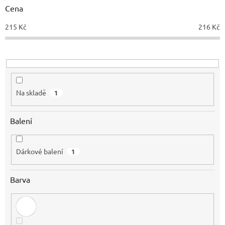
d
Cena
u
215
Kč
216
Kč
k
t
ů
Na skladě
1
Balení
Dárkové balení
1
Barva