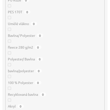
PU Kůže
0
PES 170T
0
Umělé vlákno
0
Bavlna/ Polyester
0
fleece 280 g/m2
0
Polyester/ Bavlna
0
bavlna/polyester
0
100 % Polyester
0
Recyklovaná bavlna
0
Akryl
0