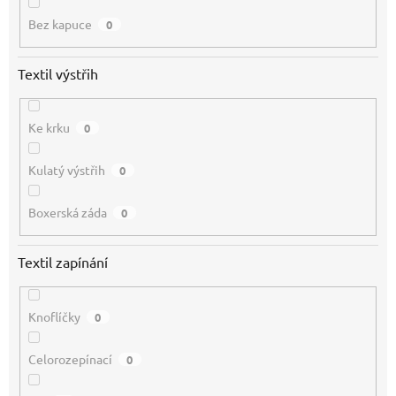
Bez kapuce
0
Textil výstřih
Ke krku
0
Kulatý výstřih
0
Boxerská záda
0
Textil zapínání
Knoflíčky
0
Celorozepínací
0