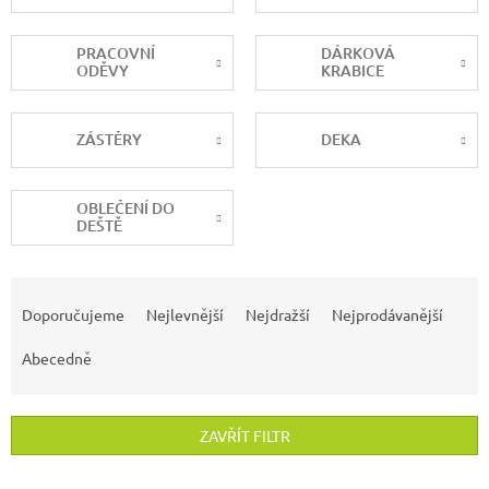
PRACOVNÍ
DÁRKOVÁ
ODĚVY
KRABICE
ZÁSTĚRY
DEKA
OBLEČENÍ DO
DEŠTĚ
Ř
a
Doporučujeme
Nejlevnější
Nejdražší
Nejprodávanější
z
e
Abecedně
n
í
p
ZAVŘÍT FILTR
r
o