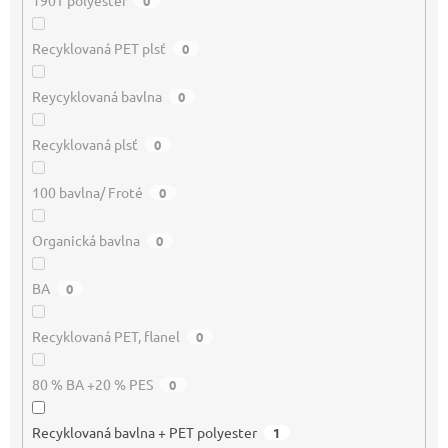
190T polyester
0
Recyklovaná PET plsť
0
Reycyklovaná bavlna
0
Recyklovaná plsť
0
100 bavlna/ Froté
0
Organická bavlna
0
BA
0
Recyklovaná PET, flanel
0
80 % BA +20 % PES
0
Recyklovaná bavlna + PET polyester
1