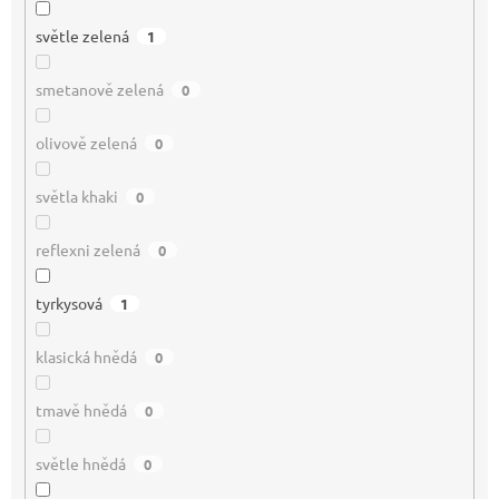
světle zelená
1
smetanově zelená
0
olivově zelená
0
světla khaki
0
reflexni zelená
0
tyrkysová
1
klasická hnědá
0
tmavě hnědá
0
světle hnědá
0