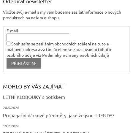
a
Odebírat newsletter
y
t
v
Vložte svůj e-mail a my vám budeme zasílat informace o nových
í
ý
produktech na našem e-shopu.
p
i
s
E-mail
u
Souhlasím se zasíláním obchodních sdělení na tuto e-
mailovou adresu a za tím účelem se zpracováním tohoto
osobního údaje viz
Podmínky ochrany osobních údajů
PŘIHLÁSIT SE
MOHLO BY VÁS ZAJÍMAT
LETNÍ KLOBOUKY s potiskem
28.5.2026
Propagační dárkové předměty, jaké že jsou TRENDY?
19.2.2026