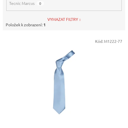
Tecnic Marcus
0
VYMAZAT FILTRY
Položek k zobrazení:
1
V
Kód:
M1222-77
ý
p
i
s
p
r
o
d
u
k
t
ů