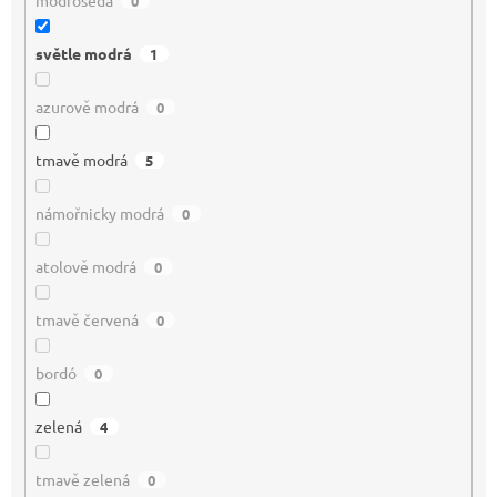
0
světle modrá
1
azurově modrá
0
tmavě modrá
5
námořnicky modrá
0
atolově modrá
0
tmavě červená
0
bordó
0
zelená
4
tmavě zelená
0