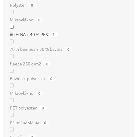
Polyster
0
Mikrovlákno
0
60 % BA + 40 % PES
1
70 % bambus + 30 % bavlna
0
fleece 250 g/m2
0
Bavlna + polyester
0
Mikrovlákno
0
PET polyester
0
Pšeničná sláma
0