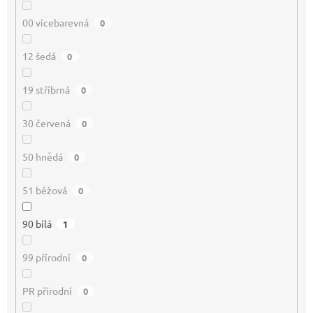
00 vícebarevná
0
12 šedá
0
19 stříbrná
0
30 červená
0
50 hnědá
0
51 béžová
0
90 bílá
1
99 přírodní
0
PR přírodní
0