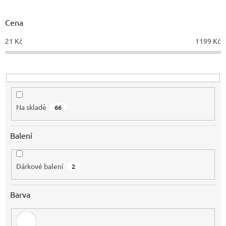
o
d
Cena
u
21
Kč
1199
Kč
k
t
ů
Na skladě
66
Balení
Dárkové balení
2
Barva