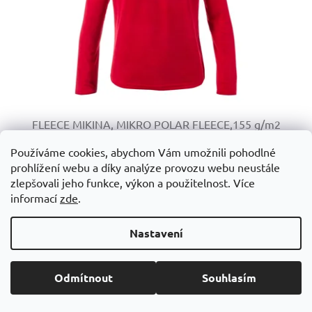
FLEECE MIKINA, MIKRO POLAR FLEECE,155 g/m2
Používáme cookies, abychom Vám umožnili pohodlné
prohlížení webu a díky analýze provozu webu neustále
Skladem
zlepšovali jeho funkce, výkon a použitelnost. Více
361,79 Kč včetně DPH
informací
zde
.
DETAIL
299 Kč
Nastavení
+ VÍCE BAREVNÝCH VARIANT 4 BARVY
Kód:
M5922914-10-S
Novinka
Odmítnout
Souhlasím
EKO produkt