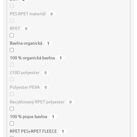
PES RPET materiál
0
RPET
0
Bavlna organická
1
100 % organická bavlna
1
210D polyester
0
Polyester PEVA
0
Recyklovaný RPET polyester
0
100 % pique bavlna
1
RPET PES+RPET FLEECE
1