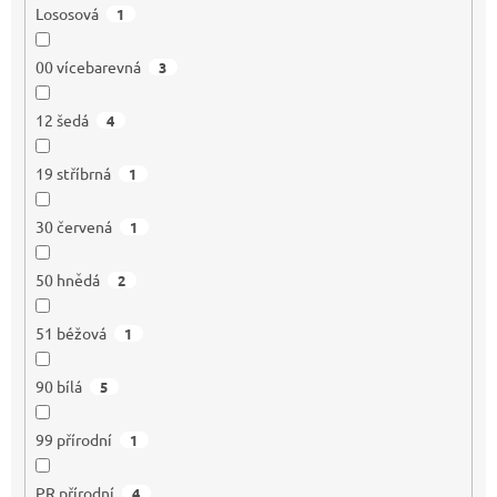
Lososová
1
00 vícebarevná
3
12 šedá
4
19 stříbrná
1
30 červená
1
50 hnědá
2
51 béžová
1
90 bílá
5
99 přírodní
1
PR přírodní
4