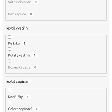
Větruodolnost
0
Bez kapuce
0
Textil výstřih
Ke krku
2
Kulatý výstřih
1
Boxerská záda
0
Textil zapínání
Knoflíčky
1
Celorozepínací
3