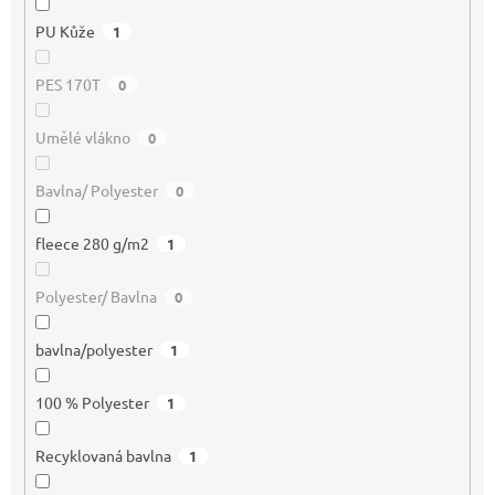
PU Kůže
1
PES 170T
0
Umělé vlákno
0
Bavlna/ Polyester
0
fleece 280 g/m2
1
Polyester/ Bavlna
0
bavlna/polyester
1
100 % Polyester
1
Recyklovaná bavlna
1