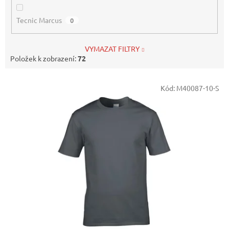
Tecnic Marcus
0
VYMAZAT FILTRY
Položek k zobrazení:
72
V
Kód:
M40087-10-S
ý
p
i
s
p
r
o
d
u
k
t
ů