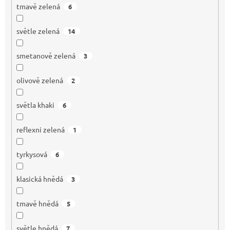
tmavě zelená
6
světle zelená
14
smetanově zelená
3
olivově zelená
2
světla khaki
6
reflexni zelená
1
tyrkysová
6
klasická hnědá
3
tmavě hnědá
5
světle hnědá
7