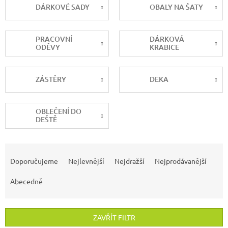
DÁRKOVÉ SADY
OBALY NA ŠATY
PRACOVNÍ
DÁRKOVÁ
ODĚVY
KRABICE
ZÁSTĚRY
DEKA
OBLEČENÍ DO
DEŠTĚ
Ř
a
Doporučujeme
Nejlevnější
Nejdražší
Nejprodávanější
z
e
Abecedně
n
í
p
ZAVŘÍT FILTR
r