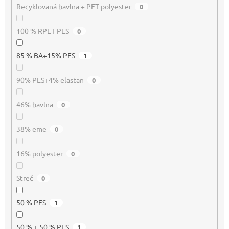
Recyklovaná bavlna + PET polyester
0
100 % RPET PES
0
85 % BA+15% PES
1
90% PES+4% elastan
0
46% bavlna
0
38% eme
0
16% polyester
0
Streč
0
50 % PES
1
50 % + 50 % PES
1