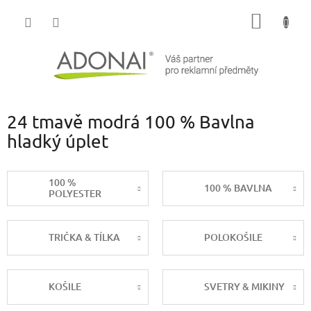
Přejít
NÁKUP
na
obsah
KOŠÍK
24 tmavě modrá 100 % Bavlna
hladký úplet
100 %
100 % BAVLNA
POLYESTER
TRIČKA & TÍLKA
POLOKOŠILE
KOŠILE
SVETRY & MIKINY