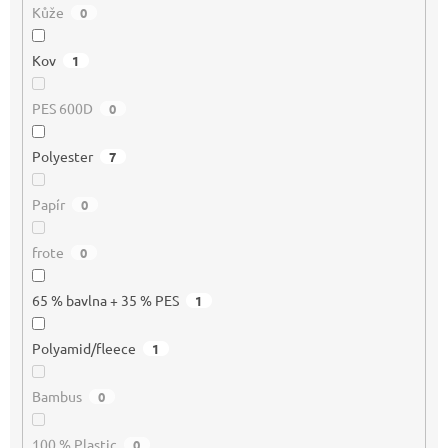
Kůže
0
Kov
1
PES 600D
0
Polyester
7
Papír
0
frote
0
65 % bavlna + 35 % PES
1
Polyamid/fleece
1
Bambus
0
100 % Plastic
0