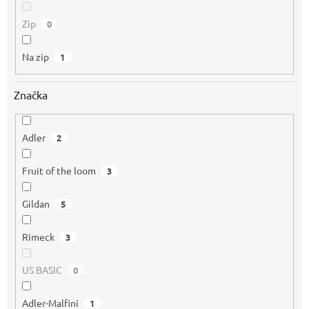
Zip
0
Na zip
1
Značka
Adler
2
Fruit of the loom
3
Gildan
5
Rimeck
3
US BASIC
0
Adler-Malfini
1