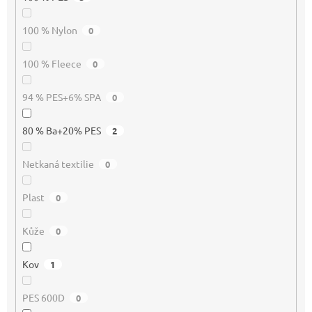
100 % Nylon
0
100 % Fleece
0
94 % PES+6% SPA
0
80 % Ba+20% PES
2
Netkaná textilie
0
Plast
0
Kůže
0
Kov
1
PES 600D
0