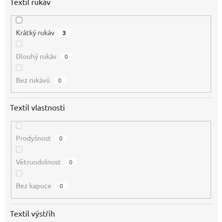
Textil rukáv
Krátký rukáv
3
Dlouhý rukáv
0
Bez rukávů
0
Textil vlastnosti
Prodyšnost
0
Větruodolnost
0
Bez kapuce
0
Textil výstřih