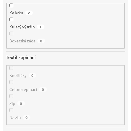
Ke krku
2
Kulatý výstřih
1
Boxerská záda
0
Textil zapínání
Knoflíčky
0
Celorozepínací
0
Zip
0
Na zip
0