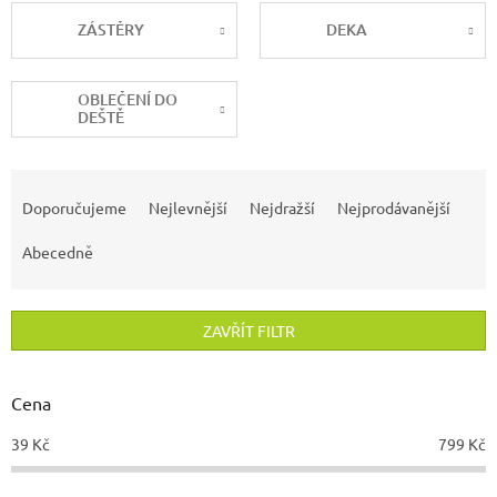
ZÁSTĚRY
DEKA
OBLEČENÍ DO
DEŠTĚ
Ř
a
Doporučujeme
Nejlevnější
Nejdražší
Nejprodávanější
z
e
Abecedně
n
í
p
ZAVŘÍT FILTR
r
o
d
Cena
u
39
Kč
799
Kč
k
t