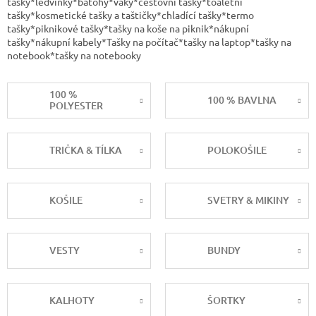
tašky*ledvinky*batohy*vaky*cestovní tašky*toaletní
tašky*kosmetické tašky a taštičky*chladící tašky*termo
tašky*piknikové tašky*tašky na koše na piknik*nákupní
tašky*nákupní kabely*Tašky na počítač*tašky na laptop*tašky na
notebook*tašky na notebooky
100 %
100 % BAVLNA
POLYESTER
TRIČKA & TÍLKA
POLOKOŠILE
KOŠILE
SVETRY & MIKINY
VESTY
BUNDY
KALHOTY
ŠORTKY