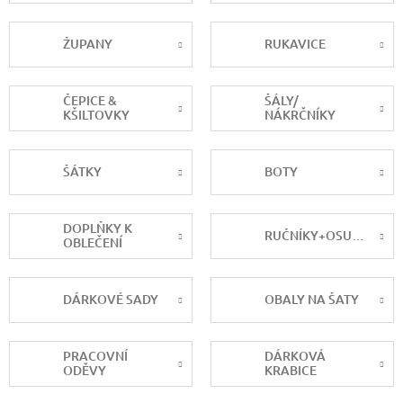
ŽUPANY
RUKAVICE
ČEPICE &
ŠÁLY/
KŠILTOVKY
NÁKRČNÍKY
ŠÁTKY
BOTY
DOPLŇKY K
RUČNÍKY+OSUŠKY
OBLEČENÍ
DÁRKOVÉ SADY
OBALY NA ŠATY
PRACOVNÍ
DÁRKOVÁ
ODĚVY
KRABICE