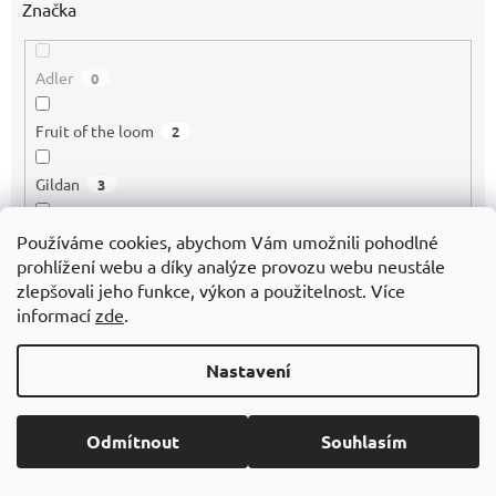
Značka
Adler
0
Fruit of the loom
2
Gildan
3
Rimeck
3
Používáme cookies, abychom Vám umožnili pohodlné
prohlížení webu a díky analýze provozu webu neustále
zlepšovali jeho funkce, výkon a použitelnost. Více
US BASIC
0
informací
zde
.
Adler-Malfini
0
Nastavení
Tecnic Marcus
0
Odmítnout
Souhlasím
VYMAZAT FILTRY
Položek k zobrazení:
19