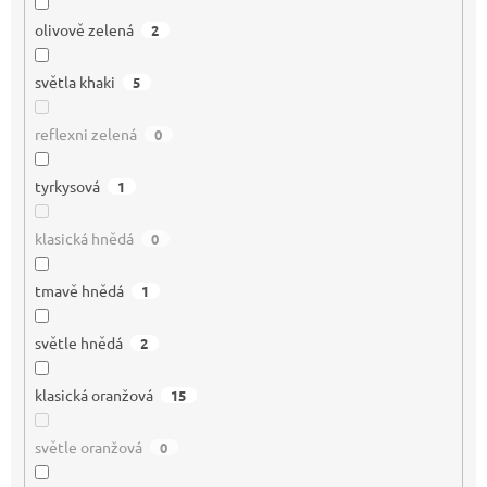
olivově zelená
2
světla khaki
5
reflexni zelená
0
tyrkysová
1
klasická hnědá
0
tmavě hnědá
1
světle hnědá
2
klasická oranžová
15
světle oranžová
0