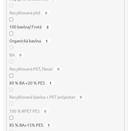
Recyklovaná plsť
0
100 bavlna/ Froté
2
Organická bavlna
1
BA
0
Recyklovaná PET, flanel
0
80 % BA +20 % PES
1
Recyklovaná bavlna + PET polyester
0
100 % RPET PES
0
85 % BA+15% PES
1