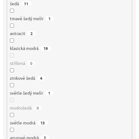
šedá
11
tmavě šedý melír
1
antracit
2
klasická modrá
19
stříbrná
0
zinkově šedá
4
světle šedý melír
1
modrošedá
0
světle modrá
13
azurově modrá
2