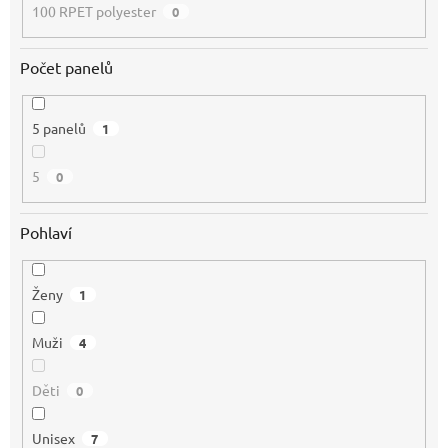
100 RPET polyester
0
Počet panelů
5 panelů
1
5
0
Pohlaví
Ženy
1
Muži
4
Děti
0
Unisex
7