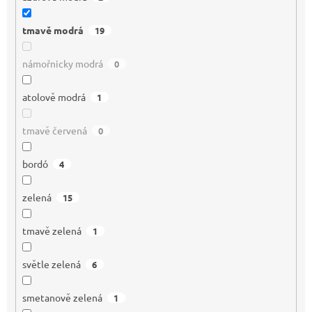
tmavě modrá
19
námořnicky modrá
0
atolově modrá
1
tmavě červená
0
bordó
4
zelená
15
tmavě zelená
1
světle zelená
6
smetanově zelená
1