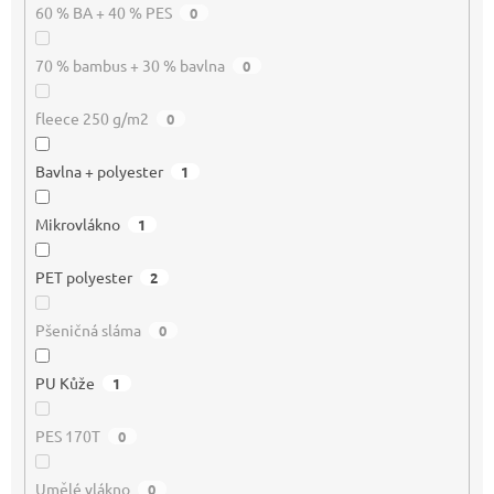
60 % BA + 40 % PES
0
70 % bambus + 30 % bavlna
0
fleece 250 g/m2
0
Bavlna + polyester
1
Mikrovlákno
1
PET polyester
2
Pšeničná sláma
0
PU Kůže
1
PES 170T
0
Umělé vlákno
0