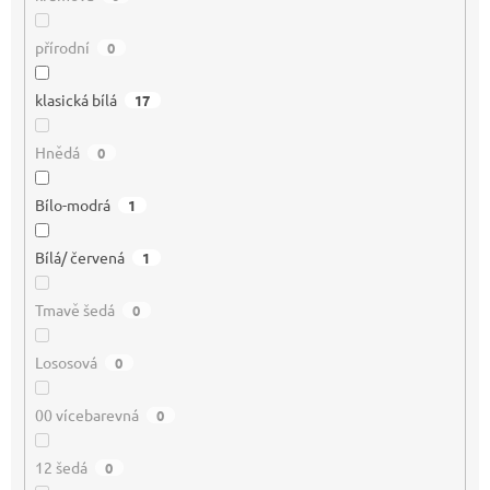
přírodní
0
klasická bílá
17
Hnědá
0
Bílo-modrá
1
Bílá/ červená
1
Tmavě šedá
0
Lososová
0
00 vícebarevná
0
12 šedá
0