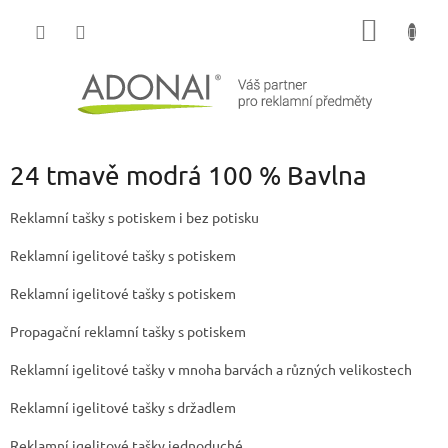
Přejít
NÁKUP
na
obsah
KOŠÍK
24 tmavě modrá 100 % Bavlna
Reklamní tašky s potiskem i bez potisku
Reklamní igelitové tašky s potiskem
Reklamní igelitové tašky s potiskem
Propagační reklamní tašky s potiskem
Reklamní igelitové tašky v mnoha barvách a různých velikostech
Reklamní igelitové tašky s držadlem
Reklamní igelitové tašky jednoduché