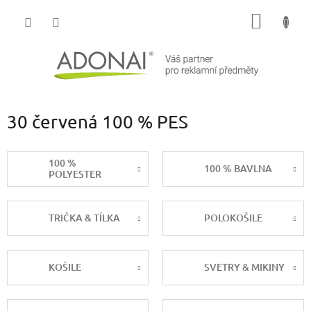
Přejít
NÁKUP
na
obsah
KOŠÍK
30 červená 100 % PES
100 %
100 % BAVLNA
POLYESTER
TRIČKA & TÍLKA
POLOKOŠILE
KOŠILE
SVETRY & MIKINY