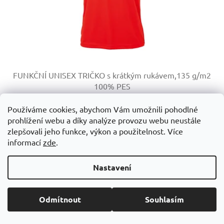
FUNKČNÍ UNISEX TRIČKO s krátkým rukávem,135 g/m2
100% PES
Skladem
Používáme cookies, abychom Vám umožnili pohodlné
prohlížení webu a díky analýze provozu webu neustále
143,99 Kč včetně DPH
DETAIL
zlepšovali jeho funkce, výkon a použitelnost. Více
119 Kč
informací
zde
.
+ VÍCE BAREVNÝCH VARIANT 10 BAREV
Nastavení
Kód:
M1222-77
Odmítnout
Souhlasím