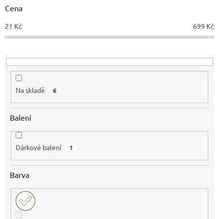
d
Cena
u
21
Kč
699
Kč
k
t
ů
Na skladě
6
Balení
Dárkové balení
1
Barva