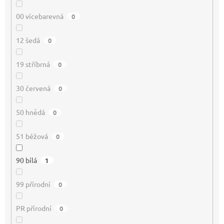
00 vícebarevná
0
12 šedá
0
19 stříbrná
0
30 červená
0
50 hnědá
0
51 béžová
0
90 bílá
1
99 přírodní
0
PR přírodní
0