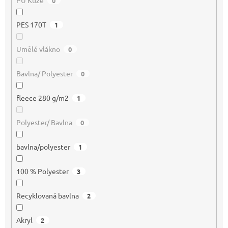
PU Kůže
0
PES 170T
1
Umělé vlákno
0
Bavlna/ Polyester
0
fleece 280 g/m2
1
Polyester/ Bavlna
0
bavlna/polyester
1
100 % Polyester
3
Recyklovaná bavlna
2
Akryl
2