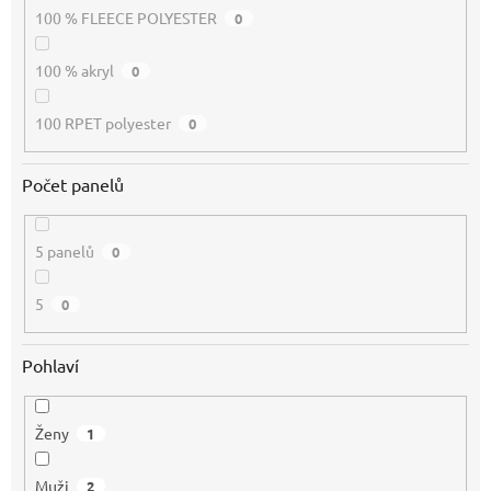
100 % FLEECE POLYESTER
0
100 % akryl
0
100 RPET polyester
0
Počet panelů
5 panelů
0
5
0
Pohlaví
Ženy
1
Muži
2