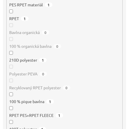
PES RPET materiál
1
RPET
1
Bavlna organická
0
100 % organická bavlna
0
210D polyester
1
Polyester PEVA
0
Recyklovaný RPET polyester
0
100 % pique bavlna
1
RPET PES+RPET FLEECE
1