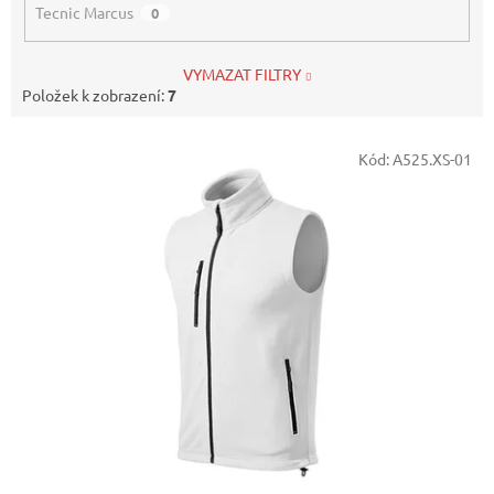
Tecnic Marcus
0
VYMAZAT FILTRY
Položek k zobrazení:
7
V
Kód:
A525.XS-01
ý
p
i
s
p
r
o
d
u
k
t
ů