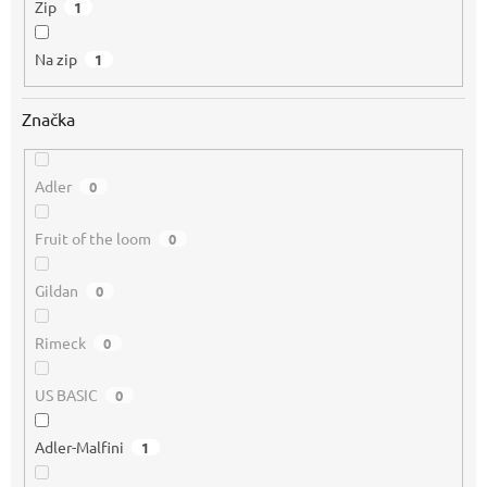
Zip
1
Na zip
1
Značka
Adler
0
Fruit of the loom
0
Gildan
0
Rimeck
0
US BASIC
0
Adler-Malfini
1