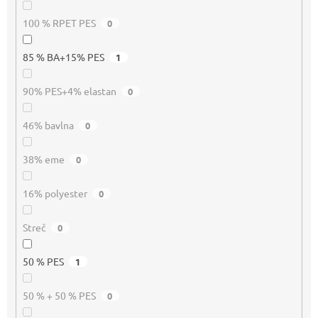
100 % RPET PES
0
85 % BA+15% PES
1
90% PES+4% elastan
0
46% bavlna
0
38% eme
0
16% polyester
0
Streč
0
50 % PES
1
50 % + 50 % PES
0