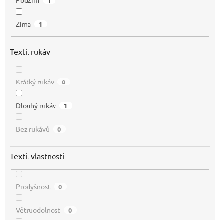
Podzim
1
Zima
1
Textil rukáv
Krátký rukáv
0
Dlouhý rukáv
1
Bez rukávů
0
Textil vlastnosti
Prodyšnost
0
Větruodolnost
0