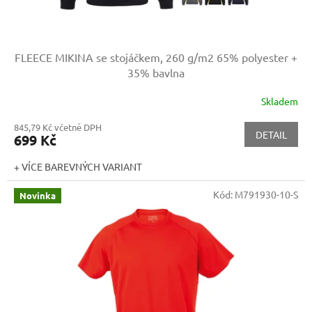
FLEECE MIKINA se stojáčkem, 260 g/m2
65% polyester +
35% bavlna
Skladem
845,79 Kč včetně DPH
DETAIL
699 Kč
+ VÍCE BAREVNÝCH VARIANT
Kód:
M791930-10-S
Novinka