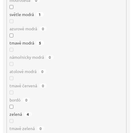
0
světle modrá
1
azurově modrá
0
tmavě modrá
5
námořnicky modrá
0
atolově modrá
0
tmavě červená
0
bordó
0
zelená
4
tmavě zelená
0