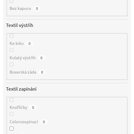
Bez kapuce
0
Textil výstřih
Ke krku
0
Kulatý výstřih
0
Boxerská záda
0
Textil zapínání
Knoflíčky
0
Celorozepínací
0