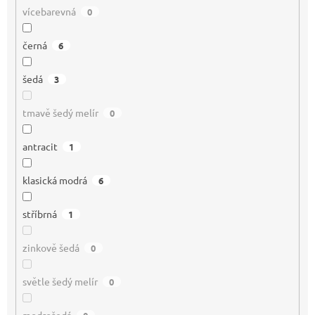
vícebarevná
0
černá
6
šedá
3
tmavě šedý melír
0
antracit
1
klasická modrá
6
stříbrná
1
zinkově šedá
0
světle šedý melír
0
modrošedá