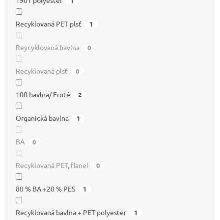
190T polyester
1
Recyklovaná PET plsť
1
Reycyklovaná bavlna
0
Recyklovaná plsť
0
100 bavlna/ Froté
2
Organická bavlna
1
BA
0
Recyklovaná PET, flanel
0
80 % BA +20 % PES
1
Recyklovaná bavlna + PET polyester
1