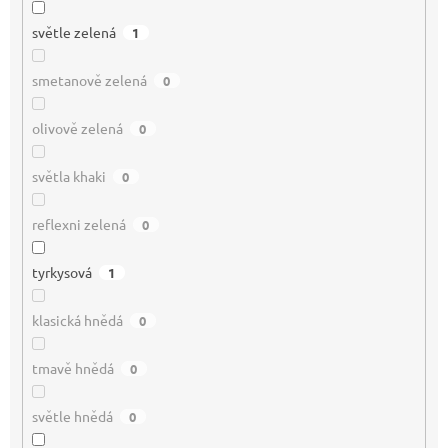
světle zelená
1
smetanově zelená
0
olivově zelená
0
světla khaki
0
reflexni zelená
0
tyrkysová
1
klasická hnědá
0
tmavě hnědá
0
světle hnědá
0