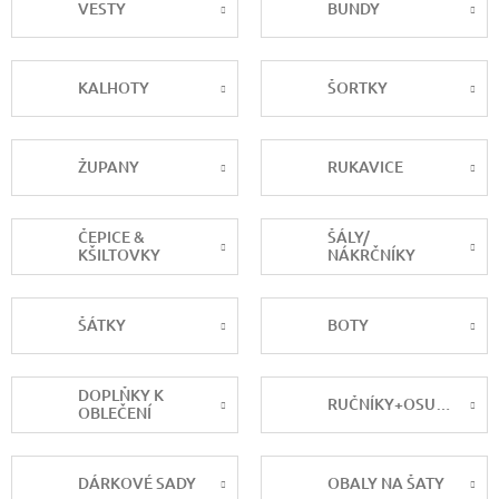
VESTY
BUNDY
KALHOTY
ŠORTKY
ŽUPANY
RUKAVICE
ČEPICE &
ŠÁLY/
KŠILTOVKY
NÁKRČNÍKY
ŠÁTKY
BOTY
DOPLŇKY K
RUČNÍKY+OSUŠKY
OBLEČENÍ
DÁRKOVÉ SADY
OBALY NA ŠATY