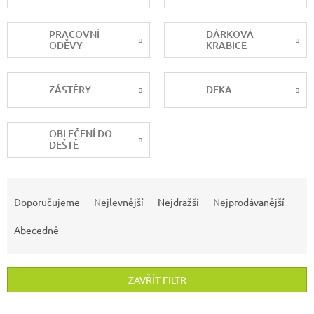
PRACOVNÍ
DÁRKOVÁ
ODĚVY
KRABICE
ZÁSTĚRY
DEKA
OBLEČENÍ DO
DEŠTĚ
Ř
a
Doporučujeme
Nejlevnější
Nejdražší
Nejprodávanější
z
e
Abecedně
n
í
p
ZAVŘÍT FILTR
r
o