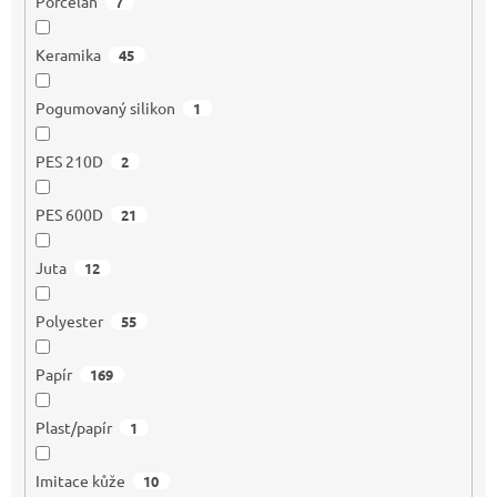
Porcelán
7
Keramika
45
Pogumovaný silikon
1
PES 210D
2
PES 600D
21
Juta
12
Polyester
55
Papír
169
Plast/papír
1
Imitace kůže
10