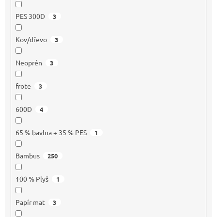
PES 300D
3
Kov/dřevo
3
Neoprén
3
frote
3
600D
4
65 % bavlna + 35 % PES
1
Bambus
250
100 % Plyš
1
Papír mat
3