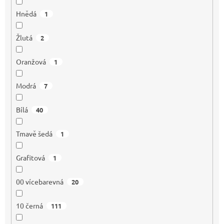
Hnědá
1
Žlutá
2
Oranžová
1
Modrá
7
Bílá
40
Tmavě šedá
1
Grafitová
1
00 vícebarevná
20
10 černá
111