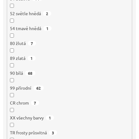
52 světle hnědá
2
54 tmavě hnědá
1
80 žlutá
7
89 zlatá
1
90 bílá
68
99 přírodní
62
CR chrom
7
XX všechny barvy
1
TR frosty průsvitná
3