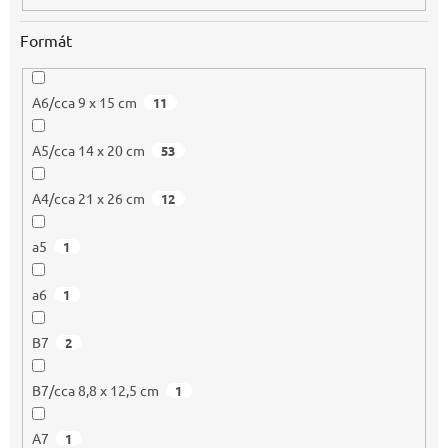
Formát
A6/cca 9 x 15 cm
11
A5/cca 14 x 20 cm
53
A4/cca 21 x 26 cm
12
a5
1
a6
1
B7
2
B7/cca 8,8 x 12,5 cm
1
A7
1