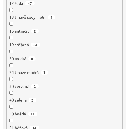
12 šedá
47
13 tmavě šedý melír
1
15 antracit
2
19 stříbrná
54
20 modrá
4
24 tmavě modrá
1
30 červená
2
40 zelená
3
50 hnědá
11
51 béžová
14