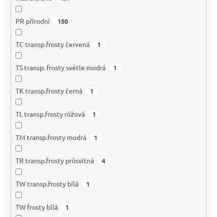
PR přírodní
150
TC transp.frosty červená
1
TS transp. frosty světle modrá
1
TK transp.frosty černá
1
TL transp.frosty růžová
1
TM transp.frosty modrá
1
TR transp.frosty průsvitná
4
TW transp.frosty bílá
1
TW frosty bílá
1