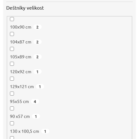
Deštníky velikost
100x90 cm
2
104x87 cm
2
105x89 cm
2
120x92 cm
1
129x121 cm
1
95x55 cm
4
90 x57 cm
1
130 x 100,5 cm
1