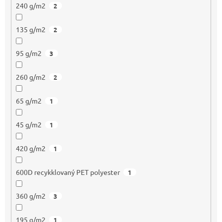
240 g/m2
2
135 g/m2
2
95 g/m2
3
260 g/m2
2
65 g/m2
1
45 g/m2
1
420 g/m2
1
600D recykklovaný PET polyester
1
360 g/m2
3
195 g/m2
1