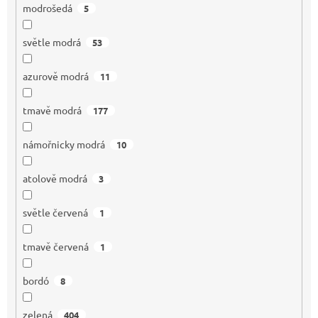
modrošedá
5
světle modrá
53
azurově modrá
11
tmavě modrá
177
námořnicky modrá
10
atolově modrá
3
světle červená
1
tmavě červená
1
bordó
8
zelená
404