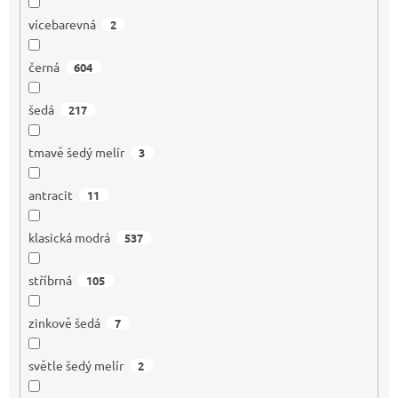
vícebarevná
2
černá
604
šedá
217
tmavě šedý melír
3
antracit
11
klasická modrá
537
stříbrná
105
zinkově šedá
7
světle šedý melír
2