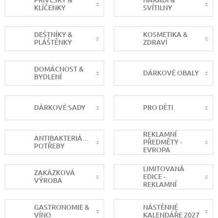
KLÍČENKY
SVÍTILNY
DEŠTNÍKY &
KOSMETIKA &
PLÁŠTĚNKY
ZDRAVÍ
DOMÁCNOST &
DÁRKOVÉ OBALY
BYDLENÍ
DÁRKOVÉ SADY
PRO DĚTI
REKLAMNÍ
ANTIBAKTERIÁLNÍ
PŘEDMĚTY -
POTŘEBY
EVROPA
LIMITOVANÁ
ZAKÁZKOVÁ
EDICE -
VÝROBA
REKLAMNÍ
DÁRKY
GASTRONOMIE &
NÁSTĚNNÉ
VÍNO
KALENDÁŘE 2027