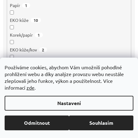
Papír
1
EKO kůže
10
Korek/papír
1
EKO kůže/kov
2
Dřevo/ Bambus
11
Používáme cookies, abychom Vám umožnili pohodlné
prohlížení webu a díky analýze provozu webu neustále
Guma
7
zlepšovali jeho funkce, výkon a použitelnost. Více
informací
zde
.
Polyester 210D
1
Nastavení
Polyester 600D
15
Odmítnout
Souhlasím
Polyester 300D
2