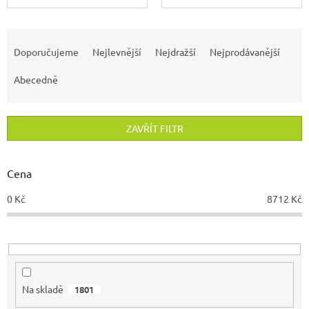
Ř
a
Doporučujeme
Nejlevnější
Nejdražší
Nejprodávanější
z
e
Abecedně
n
í
p
ZAVŘÍT FILTR
r
o
d
Cena
u
0
Kč
8712
Kč
k
t
ů
Na skladě
1801