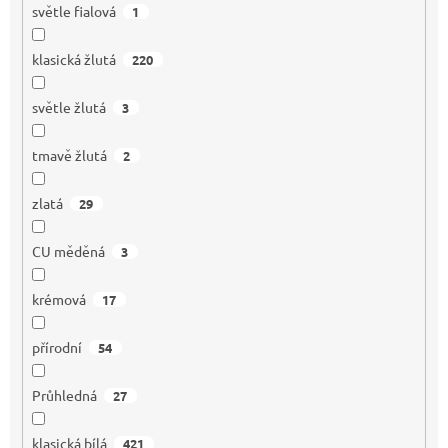
světle fialová
1
klasická žlutá
220
světle žlutá
3
tmavě žlutá
2
zlatá
29
CU měděná
3
krémová
17
přírodní
54
Průhledná
27
klasická bílá
421