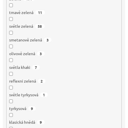
tmavě zelená
11
světle zelená
58
smetanově zelená
3
olivově zelená
3
světla khaki
7
reflexni zelená
2
světle tyrkysová
1
tyrkysová
9
klasická hnědá
9