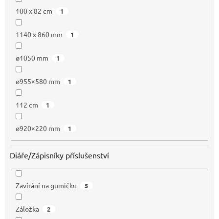
100 x 82 cm
1
1140 x 860 mm
1
ø1050 mm
1
ø955×580 mm
1
112 cm
1
ø920×220 mm
1
Diáře/Zápisníky příslušenství
Zavírání na gumičku
5
Záložka
2