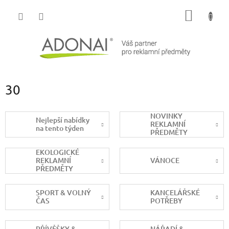
Přejít
NÁKUP
na
obsah
KOŠÍK
30
NOVINKY
Nejlepší nabídky
REKLAMNÍ
na tento týden
PŘEDMĚTY
EKOLOGICKÉ
REKLAMNÍ
VÁNOCE
PŘEDMĚTY
SPORT & VOLNÝ
KANCELÁŘSKÉ
ČAS
POTŘEBY
PŘÍVĚŠKY &
NÁŘADÍ &