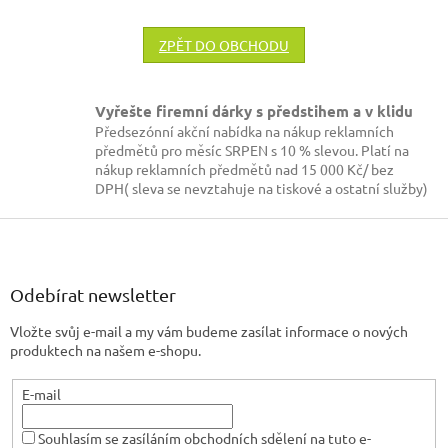
ZPĚT DO OBCHODU
Vyřešte firemní dárky s předstihem a v klidu
Předsezónní akční nabídka na nákup reklamních
předmětů pro měsíc SRPEN s 10 % slevou. Platí na
nákup reklamních předmětů nad 15 000 Kč/ bez
DPH( sleva se nevztahuje na tiskové a ostatní služby)
Z
á
p
a
Odebírat newsletter
t
Vložte svůj e-mail a my vám budeme zasílat informace o nových
í
produktech na našem e-shopu.
E-mail
Souhlasím se zasíláním obchodních sdělení na tuto e-