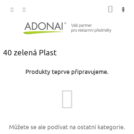
Přejít
NÁKUP
na
obsah
KOŠÍK
40 zelená Plast
Produkty teprve připravujeme.
Můžete se ale podívat na ostatní kategorie.