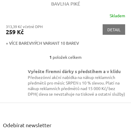
BAVLNA PIKÉ
Skladem
313,39 Kč včetně DPH
DETAIL
259 Kč
+ VÍCE BAREVNÝCH VARIANT 10 BAREV
1
položek celkem
O
v
l
Vyřešte firemní dárky s předstihem a v klidu
á
Předsezónní akční nabídka na nákup reklamních
d
předmětů pro měsíc SRPEN s 10 % slevou. Platí na
a
nákup reklamních předmětů nad 15 000 Kč/ bez
c
DPH( sleva se nevztahuje na tiskové a ostatní služby)
í
p
Z
r
á
v
p
k
a
Odebírat newsletter
y