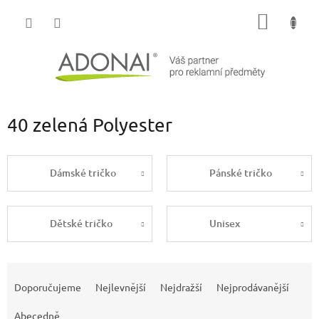
Přejít
NÁKUP
na
obsah
KOŠÍK
40 zelená Polyester
Dámské tričko
Pánské tričko
Dětské tričko
Unisex
Ř
a
Doporučujeme
Nejlevnější
Nejdražší
Nejprodávanější
z
e
Abecedně