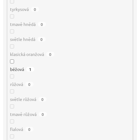
tyrkysová
0
tmavě hnědá
0
světle hnědá
0
klasická oranžová
0
béžová
1
růžová
0
světle růžová
0
tmavě růžová
0
fialová
0