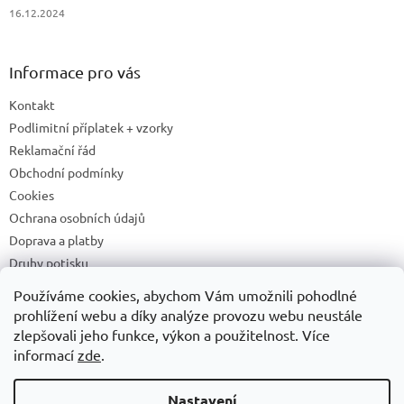
16.12.2024
Informace pro vás
Kontakt
Podlimitní příplatek + vzorky
Reklamační řád
Obchodní podmínky
Cookies
Ochrana osobních údajů
Doprava a platby
Druhy potisku
Příprava a podklady k tisku
Používáme cookies, abychom Vám umožnili pohodlné
Recyklační příspěvky a zpětný odběr elektrozařízení/baterií
prohlížení webu a díky analýze provozu webu neustále
zlepšovali jeho funkce, výkon a použitelnost. Více
informací
zde
.
Vytvořil Shoptet
Nastavení