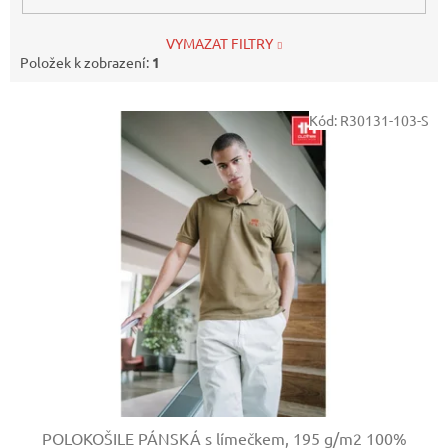
VYMAZAT FILTRY
Položek k zobrazení:
1
V
Kód:
R30131-103-S
ý
p
i
s
p
r
o
d
u
k
t
ů
POLOKOŠILE PÁNSKÁ s límečkem, 195 g/m2
100%