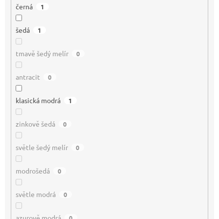
černá
1
šedá
1
tmavě šedý melír
0
antracit
0
klasická modrá
1
zinkově šedá
0
světle šedý melír
0
modrošedá
0
světle modrá
0
azurově modrá
0