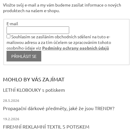
t
v
Vložte svůj e-mail a my vám budeme zasílat informace o nových
í
ý
produktech na našem e-shopu.
p
i
s
E-mail
u
Souhlasím se zasíláním obchodních sdělení na tuto e-
mailovou adresu a za tím účelem se zpracováním tohoto
osobního údaje viz
Podmínky ochrany osobních údajů
PŘIHLÁSIT SE
MOHLO BY VÁS ZAJÍMAT
LETNÍ KLOBOUKY s potiskem
28.5.2026
Propagační dárkové předměty, jaké že jsou TRENDY?
19.2.2026
FIREMNÍ REKLAMNÍ TEXTIL S POTISKEM