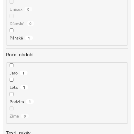
Unisex
0
Dámské
0
Pánské
1
Roční období
Jaro
1
Léto
1
Podzim
1
Zima
0
Textil rukáv