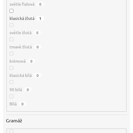
světle fialová
0
klasická žlutá
1
světle žlutá
0
tmavě žlutá
0
krémová
0
klasická bílá
0
90 bílá
0
Bílá
0
Gramáž