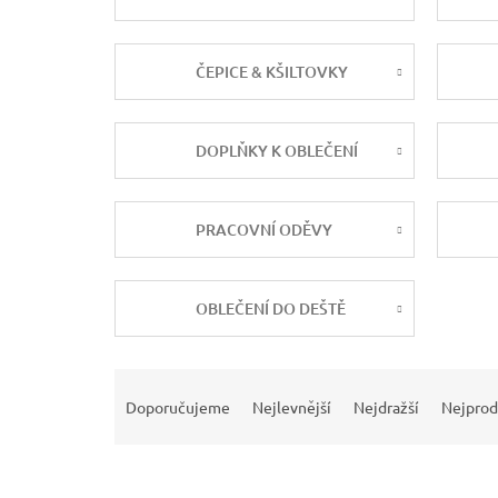
ČEPICE & KŠILTOVKY
DOPLŇKY K OBLEČENÍ
PRACOVNÍ ODĚVY
OBLEČENÍ DO DEŠTĚ
Ř
a
Doporučujeme
Nejlevnější
Nejdražší
Nejprod
z
e
n