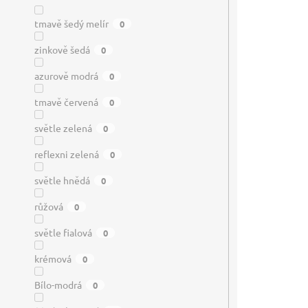
tmavě šedý melír
0
zinkově šedá
0
azurově modrá
0
tmavě červená
0
světle zelená
0
reflexni zelená
0
světle hnědá
0
růžová
0
světle fialová
0
krémová
0
Bílo-modrá
0