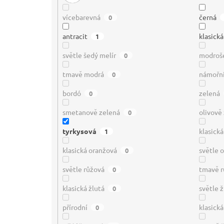
vícebarevná
černá
0
antracit
klasick
1
světle šedý melír
modroš
0
tmavě modrá
námořn
0
bordó
zelená
0
smetanově zelená
olivově
0
tyrkysová
klasick
1
klasická oranžová
světle 
0
světle růžová
tmavě r
0
klasická žlutá
světle ž
0
přírodní
klasická
0