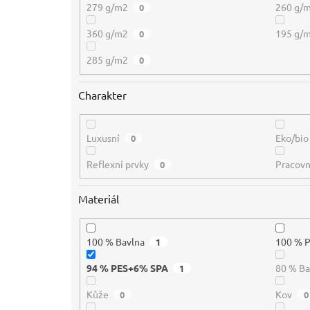
279 g/m2
260 g/
0
360 g/m2
195 g/
0
285 g/m2
0
Charakter
Luxusní
Eko/bio
0
Reflexní prvky
Pracovn
0
Materiál
100 % Bavlna
100 % 
1
94 % PES+6% SPA
80 % B
1
Kůže
Kov
0
0