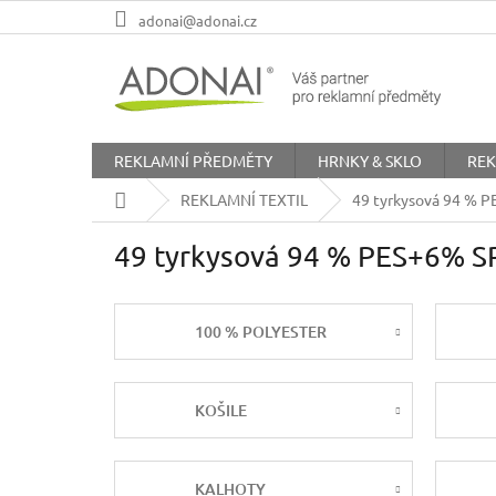
Přejít
adonai@adonai.cz
na
obsah
REKLAMNÍ PŘEDMĚTY
HRNKY & SKLO
REK
Domů
REKLAMNÍ TEXTIL
49 tyrkysová 94 % 
49 tyrkysová 94 % PES+6% S
100 % POLYESTER
KOŠILE
KALHOTY