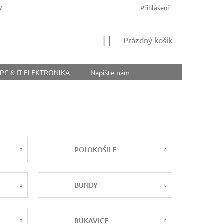
ŘÁD
OBCHODNÍ PODMÍNKY
COOKIES
Přihlášení
OCHRANA OSOBNÍ
NÁKUPNÍ
Prázdný košík
KOŠÍK
PC & IT ELEKTRONIKA
Napište nám
POLOKOŠILE
BUNDY
RUKAVICE