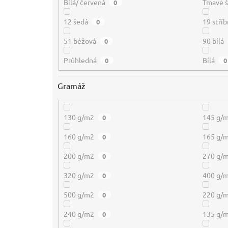
Bílá/ červená
Tmavě 
0
12 šedá
19 stříb
0
51 béžová
90 bílá
0
Průhledná
Bílá
0
0
Gramáž
130 g/m2
145 g/
0
160 g/m2
165 g/
0
200 g/m2
270 g/
0
320 g/m2
400 g/
0
500 g/m2
220 g/
0
240 g/m2
135 g/
0