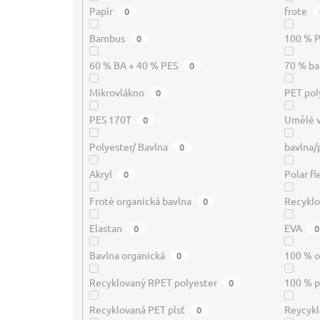
Papír
frote
0
Bambus
100 % P
0
60 % BA + 40 % PES
70 % ba
0
Mikrovlákno
PET pol
0
PES 170T
Umělé 
0
Polyester/ Bavlna
bavlna/
0
Akryl
Polar f
0
Froté organická bavlna
Recyklo
0
Elastan
EVA
0
0
Bavlna organická
100 % o
0
Recyklovaný RPET polyester
100 % p
0
Recyklovaná PET plsť
Reycykl
0