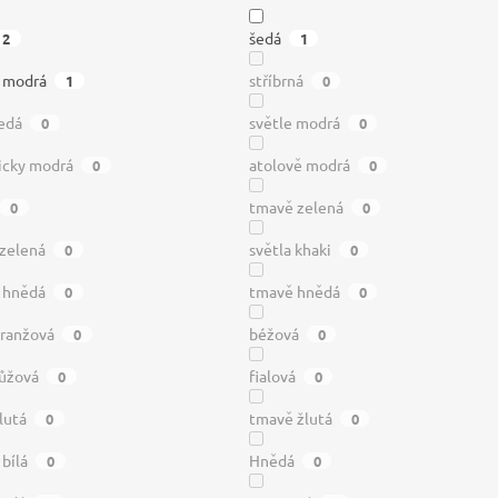
šedá
2
1
á modrá
stříbrná
1
0
edá
světle modrá
0
0
icky modrá
atolově modrá
0
0
tmavě zelená
0
0
 zelená
světla khaki
0
0
á hnědá
tmavě hnědá
0
0
oranžová
béžová
0
0
ůžová
fialová
0
0
lutá
tmavě žlutá
0
0
 bílá
Hnědá
0
0