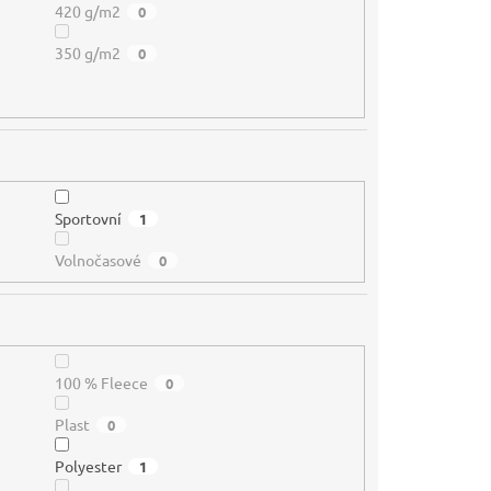
420 g/m2
0
350 g/m2
0
Sportovní
1
Volnočasové
0
100 % Fleece
0
Plast
0
Polyester
1