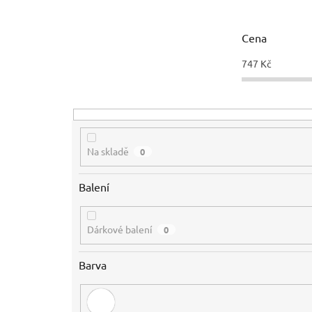
í
p
r
Cena
o
d
747
Kč
u
k
t
ů
Na skladě
0
Balení
Dárkové balení
0
Barva