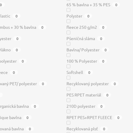
65 % bavlna + 35 % PES
0
0
lastic
Polyster
0
0
mbus + 30 % bavlna
fleece 250 g/m2
0
0
yester
Pšeničná sláma
0
0
vlákno
Bavlna/ Polyester
0
0
polyester
100 % Polyester
0
0
leece
Softshell
0
0
vaný PET/ polyester
Recyklovaný polyester
0
0
PES RPET materiál
0
rganická bavlna
210D polyester
0
0
ique bavlna
RPET PES+RPET FLEECE
0
0
ovaná bavlna
Recyklovaná plsť
0
0