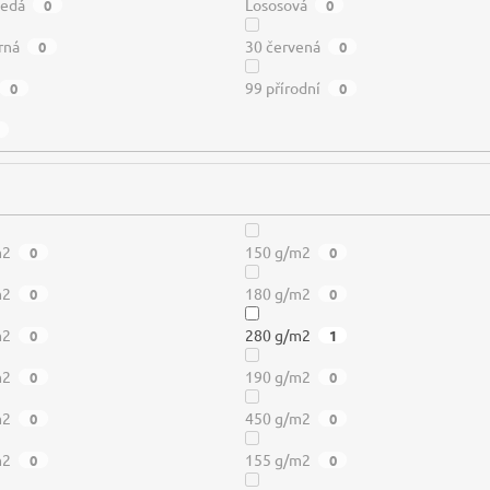
šedá
Lososová
0
0
rná
30 červená
0
0
99 přírodní
0
0
m2
150 g/m2
0
0
m2
180 g/m2
0
0
m2
280 g/m2
0
1
m2
190 g/m2
0
0
m2
450 g/m2
0
0
m2
155 g/m2
0
0