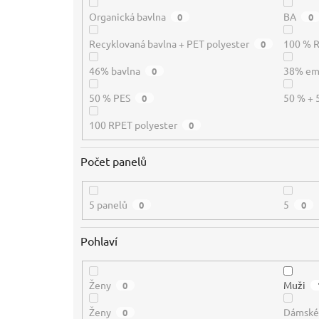
Organická bavlna
BA
0
0
Recyklovaná bavlna + PET polyester
100 % 
0
46% bavlna
38% e
0
50 % PES
50 % + 
0
100 RPET polyester
0
Počet panelů
5 panelů
5
0
0
Pohlaví
Ženy
Muži
0
Ženy
Dámsk
0