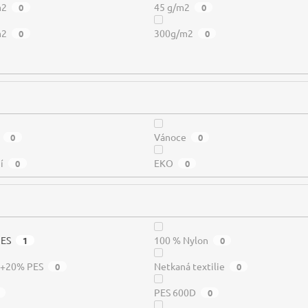
m2
45 g/m2
0
0
m2
300g/m2
0
0
Vánoce
0
0
í
EKO
0
0
PES
100 % Nylon
1
0
a+20% PES
Netkaná textilie
0
0
PES 600D
0