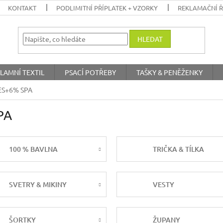
KONTAKT
PODLIMITNÍ PŘÍPLATEK + VZORKY
REKLAMAČNÍ 
HLEDAT
LAMNÍ TEXTIL
PSACÍ POTŘEBY
TAŠKY & PENĚŽENKY
PES+6% SPA
PA
100 % BAVLNA
TRIČKA & TÍLKA
SVETRY & MIKINY
VESTY
ŠORTKY
ŽUPANY