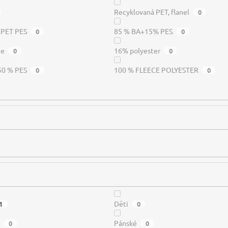
Recyklovaná PET, flanel
0
RPET PES
85 % BA+15% PES
0
0
me
16% polyester
0
0
50 % PES
100 % FLEECE POLYESTER
0
0
Děti
1
0
é
Pánské
0
0