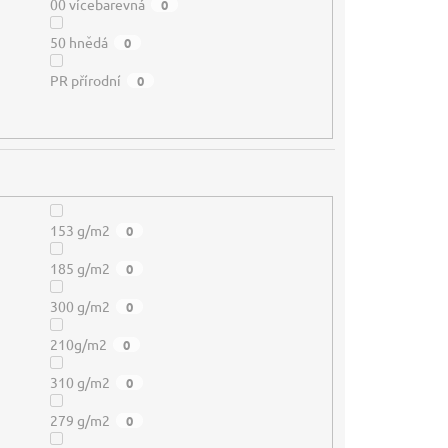
00 vícebarevná
0
50 hnědá
0
PR přírodní
0
153 g/m2
0
185 g/m2
0
300 g/m2
0
210g/m2
0
310 g/m2
0
279 g/m2
0