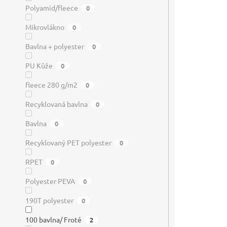
Polyamid/fleece
0
Mikrovlákno
0
Bavlna + polyester
0
PU Kůže
0
fleece 280 g/m2
0
Recyklovaná bavlna
0
Bavlna
0
Recyklovaný PET polyester
0
RPET
0
Polyester PEVA
0
190T polyester
0
100 bavlna/ Froté
2