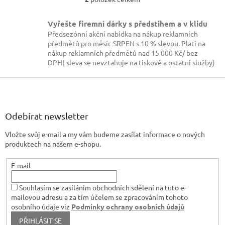
O
v
l
Vyřešte firemní dárky s předstihem a v klidu
á
Předsezónní akční nabídka na nákup reklamních
d
předmětů pro měsíc SRPEN s 10 % slevou. Platí na
a
nákup reklamních předmětů nad 15 000 Kč/ bez
c
DPH( sleva se nevztahuje na tiskové a ostatní služby)
í
p
Z
r
á
v
p
k
a
Odebírat newsletter
y
t
v
Vložte svůj e-mail a my vám budeme zasílat informace o nových
í
ý
produktech na našem e-shopu.
p
i
s
E-mail
u
Souhlasím se zasíláním obchodních sdělení na tuto e-
mailovou adresu a za tím účelem se zpracováním tohoto
osobního údaje viz
Podmínky ochrany osobních údajů
PŘIHLÁSIT SE