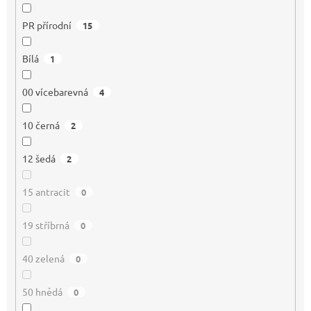
PR přírodní
15
Bílá
1
00 vícebarevná
4
10 černá
2
12 šedá
2
15 antracit
0
19 stříbrná
0
40 zelená
0
50 hnědá
0