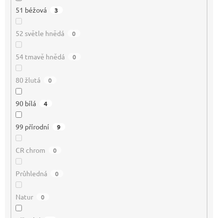
51 béžová
3
52 světle hnědá
0
54 tmavě hnědá
0
80 žlutá
0
90 bílá
4
99 přírodní
9
CR chrom
0
Průhledná
0
Natur
0