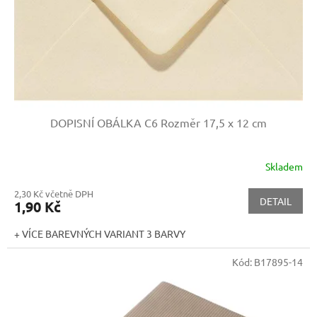
d
u
k
t
ů
DOPISNÍ OBÁLKA C6
Rozměr 17,5 x 12 cm
Skladem
2,30 Kč včetně DPH
DETAIL
1,90 Kč
+ VÍCE BAREVNÝCH VARIANT 3 BARVY
Kód:
B17895-14