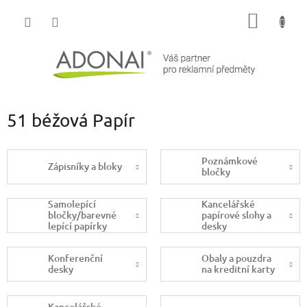
Přejít
NÁKUP
na
obsah
KOŠÍK
51 béžová Papír
Poznámkové
Zápisníky a bloky
bločky
Samolepící
Kancelářské
bločky/barevné
papírové slohy a
lepící papírky
desky
Konferenční
Obaly a pouzdra
desky
na kreditní karty
Kancelářské