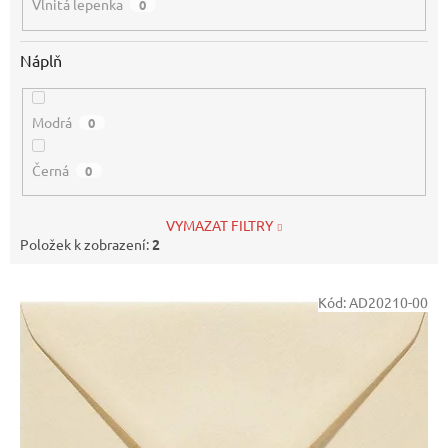
Vlnitá lepenka
0
Náplň
Modrá
0
Černá
0
VYMAZAT FILTRY
Položek k zobrazení:
2
V
Kód:
AD20210-00
ý
p
i
s
p
r
o