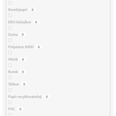
Korek/papír
0
EKO kůže/kov
0
Guma
0
Polyester 600D
0
Hliník
0
Korek
0
Silikon
0
Papír recyklovatelný
0
PVC
0