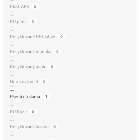
Plast ABS
0
PU pěna
0
Recyklované PET láhve
0
Recyklovaná lepenka
0
Recyklovaný papír
0
Nerezová ocel
0
Pšeničná sláma
1
PU Kůže
0
Recyklovaná bavlna
0