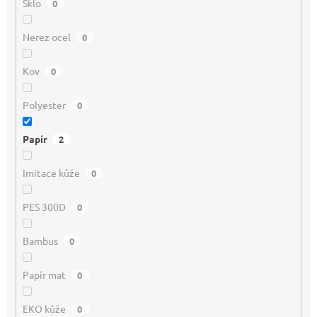
Sklo
0
Nerez ocel
0
Kov
0
Polyester
0
Papír
2
Imitace kůže
0
PES 300D
0
Bambus
0
Papír mat
0
EKO kůže
0