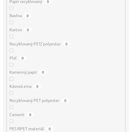
Papír recyklovaný
0
Bavlna
0
Karton
0
Recyklovaný PET/ polyester
0
Plsť
0
Kamenný papír
0
Kávová zrna
0
Recyklovaný PET polyester
0
Cement
0
PES RPET materiál
0