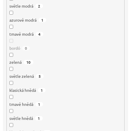
světle modrá
2
azurově modrá
1
tmavě modrá
4
bordó
0
zelená
10
světle zelená
5
klasická hnědá
1
tmavě hnědá
1
světle hnědá
1