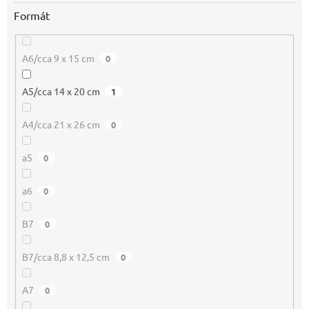
Formát
A6/cca 9 x 15 cm
0
A5/cca 14 x 20 cm
1
A4/cca 21 x 26 cm
0
a5
0
a6
0
B7
0
B7/cca 8,8 x 12,5 cm
0
A7
0