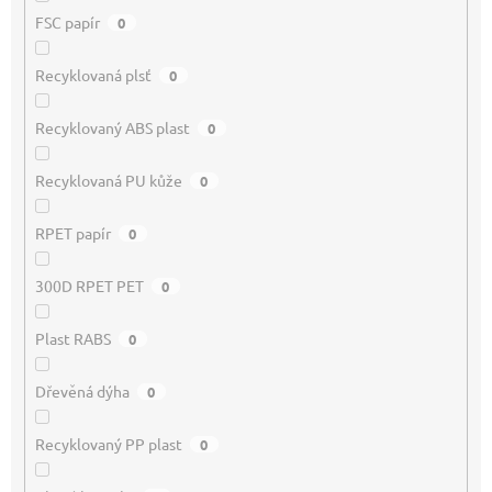
FSC papír
0
Recyklovaná plsť
0
Recyklovaný ABS plast
0
Recyklovaná PU kůže
0
RPET papír
0
300D RPET PET
0
Plast RABS
0
Dřevěná dýha
0
Recyklovaný PP plast
0