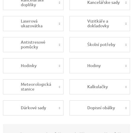
Kancelářske sady
doplňky
Laserová
Vizitkáře a
ukazovátka
dokladovky
Antistresové
Školní potřeby
pomůcky
Hodinky
Hodiny
Meteorologická
Kalkulačky
stanice
Dárkové sady
Dopisní obálky
Ř