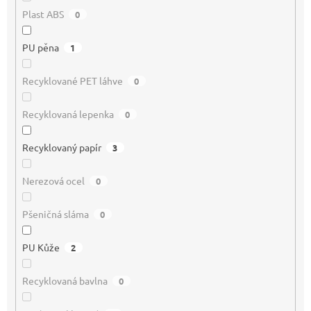
Plast ABS
0
PU pěna
1
Recyklované PET láhve
0
Recyklovaná lepenka
0
Recyklovaný papír
3
Nerezová ocel
0
Pšeničná sláma
0
PU Kůže
2
Recyklovaná bavlna
0