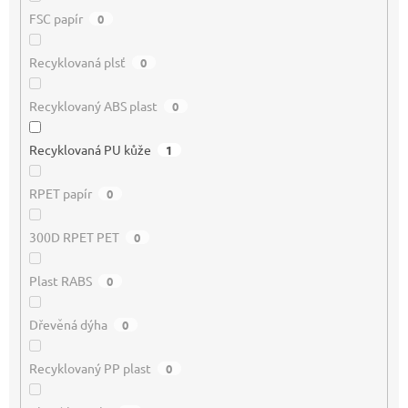
FSC papír
0
Recyklovaná plsť
0
Recyklovaný ABS plast
0
Recyklovaná PU kůže
1
RPET papír
0
300D RPET PET
0
Plast RABS
0
Dřevěná dýha
0
Recyklovaný PP plast
0