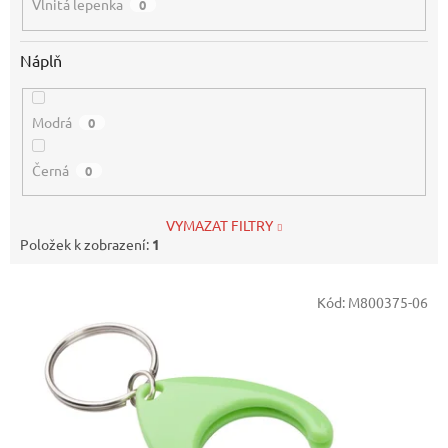
Vlnitá lepenka
0
Náplň
Modrá
0
Černá
0
VYMAZAT FILTRY
Položek k zobrazení:
1
V
Kód:
M800375-06
ý
p
i
s
p
r
o