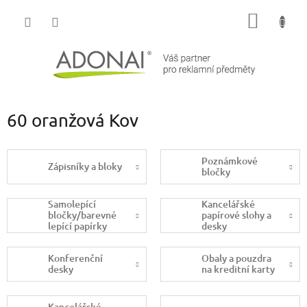
Přejít
NÁKUP
na
obsah
KOŠÍK
60 oranžová Kov
Poznámkové
Zápisníky a bloky
bločky
Samolepící
Kancelářské
bločky/barevné
papírové slohy a
lepící papírky
desky
Konferenční
Obaly a pouzdra
desky
na kreditní karty
Kancelářské