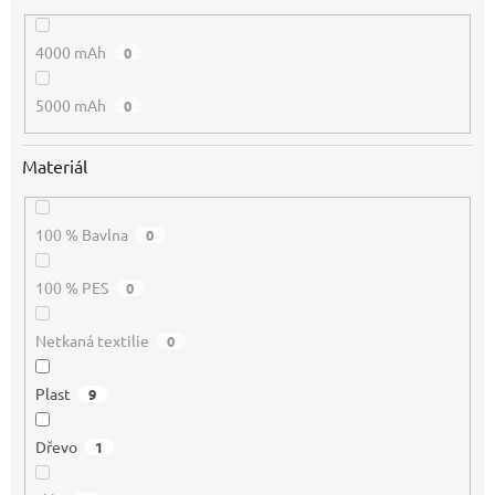
4000 mAh
0
5000 mAh
0
Materiál
100 % Bavlna
0
100 % PES
0
Netkaná textilie
0
Plast
9
Dřevo
1