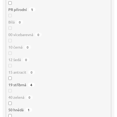
PR přírodní
1
Bílá
0
00 vícebarevná
0
10 černá
0
12 šedá
0
15 antracit
0
19 stříbrná
4
40 zelená
0
50 hnědá
1