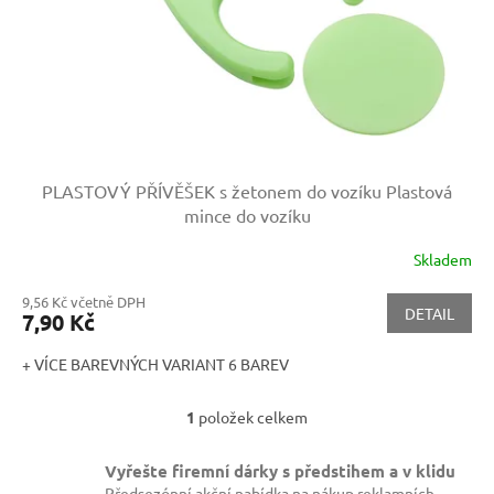
d
u
k
t
ů
PLASTOVÝ PŘÍVĚŠEK s žetonem do vozíku
Plastová
mince do vozíku
Skladem
9,56 Kč včetně DPH
DETAIL
7,90 Kč
+ VÍCE BAREVNÝCH VARIANT 6 BAREV
1
položek celkem
O
v
l
Vyřešte firemní dárky s předstihem a v klidu
á
Předsezónní akční nabídka na nákup reklamních