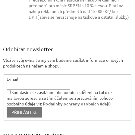
d
předmětů pro měsíc SRPEN s 10 % slevou. Platí na
a
nákup reklamních předmětů nad 15 000 Kč/ bez
c
DPH( sleva se nevztahuje na tiskové a ostatní služby)
í
p
Z
r
á
v
p
k
a
Odebírat newsletter
y
t
v
Vložte svůj e-mail a my vám budeme zasílat informace o nových
í
ý
produktech na našem e-shopu.
p
i
s
E-mail
u
Souhlasím se zasíláním obchodních sdělení na tuto e-
mailovou adresu a za tím účelem se zpracováním tohoto
osobního údaje viz
Podmínky ochrany osobních údajů
PŘIHLÁSIT SE