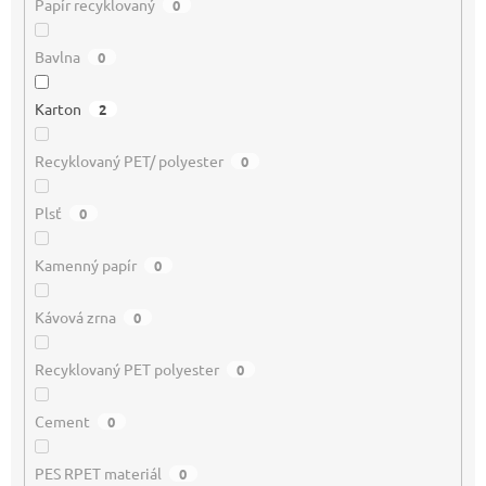
Papír recyklovaný
0
Bavlna
0
Karton
2
Recyklovaný PET/ polyester
0
Plsť
0
Kamenný papír
0
Kávová zrna
0
Recyklovaný PET polyester
0
Cement
0
PES RPET materiál
0