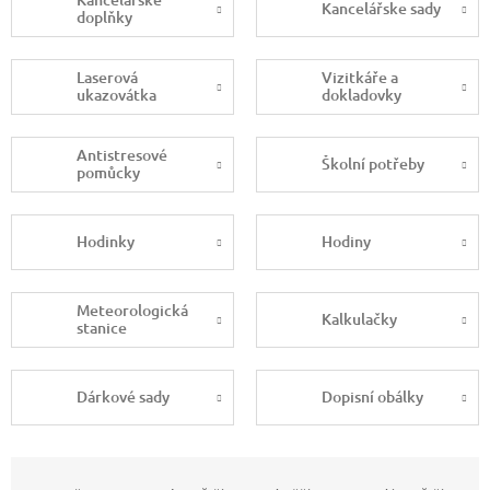
Kancelářske sady
doplňky
Laserová
Vizitkáře a
ukazovátka
dokladovky
Antistresové
Školní potřeby
pomůcky
Hodinky
Hodiny
Meteorologická
Kalkulačky
stanice
Dárkové sady
Dopisní obálky
Ř