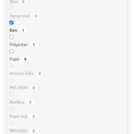
Sklo
0
Nerez ocel
0
Kov
1
Polyester
1
Papír
8
Imitace kůže
0
PES 300D
0
Bambus
0
Papír mat
0
EKO kůže
0