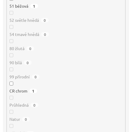
51 béžová
1
52 světle hnědá
0
54 tmavě hnědá
0
80 žlutá
0
90 bílá
0
99 přírodní
0
CR chrom
1
Průhledná
0
Natur
0