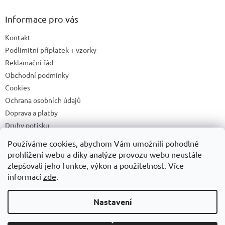
Informace pro vás
Kontakt
Podlimitní příplatek + vzorky
Reklamační řád
Obchodní podmínky
Cookies
Ochrana osobních údajů
Doprava a platby
Druhy potisku
Příprava a podklady k tisku
Používáme cookies, abychom Vám umožnili pohodlné
Recyklační příspěvky a zpětný odběr elektrozařízení/baterií
prohlížení webu a díky analýze provozu webu neustále
zlepšovali jeho funkce, výkon a použitelnost. Více
informací
zde
.
Vytvořil Shoptet
Nastavení