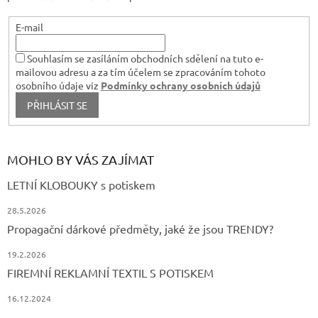
i
s
E-mail
u
Souhlasím se zasíláním obchodních sdělení na tuto e-
mailovou adresu a za tím účelem se zpracováním tohoto
osobního údaje viz
Podmínky ochrany osobních údajů
PŘIHLÁSIT SE
MOHLO BY VÁS ZAJÍMAT
LETNÍ KLOBOUKY s potiskem
28.5.2026
Propagační dárkové předměty, jaké že jsou TRENDY?
19.2.2026
FIREMNÍ REKLAMNÍ TEXTIL S POTISKEM
16.12.2024