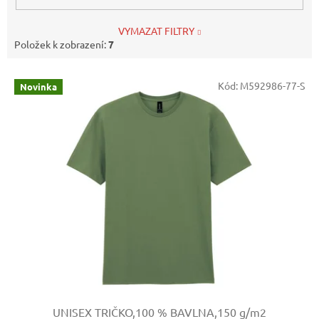
VYMAZAT FILTRY
Položek k zobrazení:
7
V
Kód:
M592986-77-S
Novinka
ý
p
i
s
p
r
o
d
u
k
t
ů
UNISEX TRIČKO,100 % BAVLNA,150 g/m2