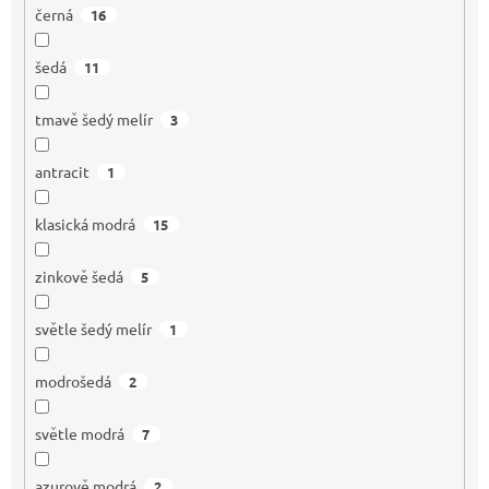
černá
16
šedá
11
tmavě šedý melír
3
antracit
1
klasická modrá
15
zinkově šedá
5
světle šedý melír
1
modrošedá
2
světle modrá
7
azurově modrá
2