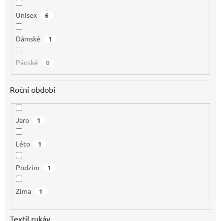
Unisex
6
Dámské
1
Pánské
0
Roční období
Jaro
1
Léto
1
Podzim
1
Zima
1
Textil rukáv