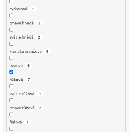
tyrkysová
1
tmavě hnědá
2
světle hnědá
2
klasická oranžová
9
béžová
6
růžová
7
světle růžová
1
tmavě růžová
2
fialová
1