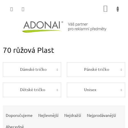
Přejít
NÁKUP
na
obsah
KOŠÍK
70 růžová Plast
Dámské tričko
Pánské tričko
Dětské tričko
Unisex
Ř
a
Doporučujeme
Nejlevnější
Nejdražší
Nejprodávanější
z
e
Abecedně