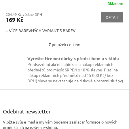
Skladem
204,49 Kč včetně DPH
DETAIL
169 Kč
+ VÍCE BAREVNÝCH VARIANT 5 BAREV
7
položek celkem
O
v
l
Vyřešte firemní dárky s předstihem a v klidu
á
Předsezónní akční nabídka na nákup reklamních
d
předmětů pro měsíc SRPEN s 10 % slevou. Platí na
a
nákup reklamních předmětů nad 15 000 Kč/ bez
c
DPH( sleva se nevztahuje na tiskové a ostatní služby)
í
p
Z
r
á
v
p
k
a
Odebírat newsletter
y
t
v
Vložte svůj e-mail a my vám budeme zasílat informace o nových
í
ý
produktech na našem e-shopu.
p