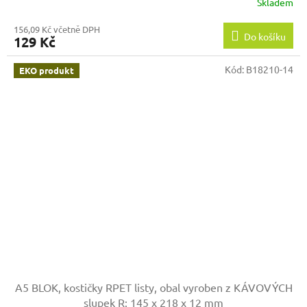
Skladem
156,09 Kč včetně DPH
Do košíku
129 Kč
Kód:
B18210-14
EKO produkt
A5 BLOK, kostičky RPET listy, obal vyroben z KÁVOVÝCH
slupek
R: 145 x 218 x 12 mm