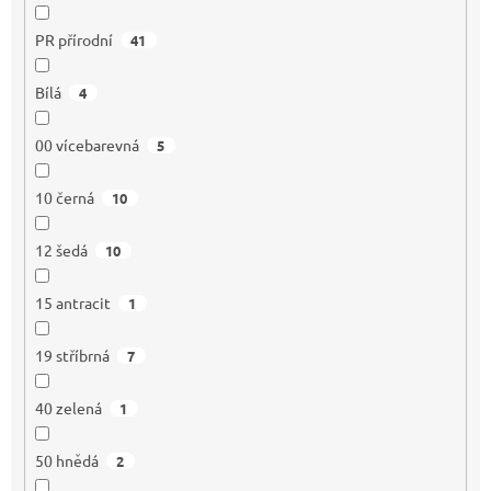
PR přírodní
41
Bílá
4
00 vícebarevná
5
10 černá
10
12 šedá
10
15 antracit
1
19 stříbrná
7
40 zelená
1
50 hnědá
2