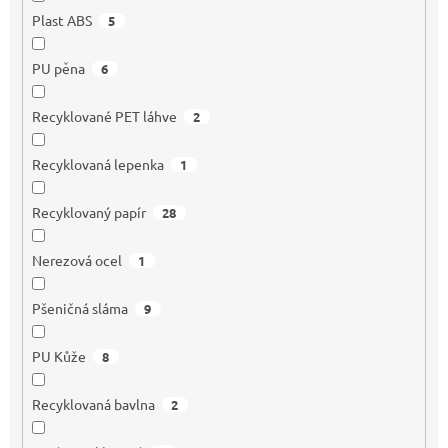
Plast ABS
5
PU pěna
6
Recyklované PET láhve
2
Recyklovaná lepenka
1
Recyklovaný papír
28
Nerezová ocel
1
Pšeničná sláma
9
PU Kůže
8
Recyklovaná bavlna
2