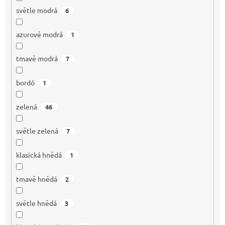
světle modrá
6
azurově modrá
1
tmavě modrá
7
bordó
1
zelená
46
světle zelená
7
klasická hnědá
1
tmavě hnědá
2
světle hnědá
3