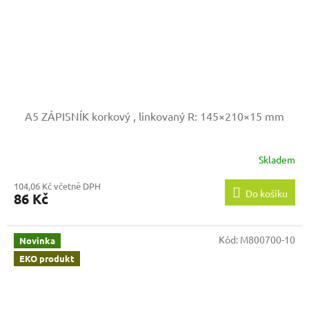
A5 ZÁPISNÍK korkový , linkovaný
R: 145×210×15 mm
Skladem
104,06 Kč včetně DPH
Do košíku
86 Kč
Kód:
M800700-10
Novinka
EKO produkt