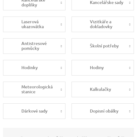
Kancelářske sady
doplňky
Laserová
Vizitkáře a
ukazovátka
dokladovky
Antistresové
Školní potřeby
pomůcky
Hodinky
Hodiny
Meteorologická
Kalkulačky
stanice
Dárkové sady
Dopisní obálky
Ř