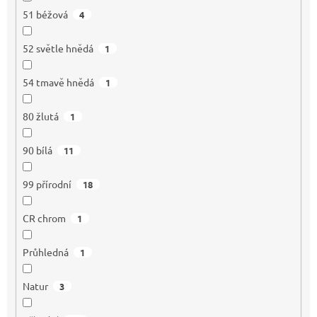
51 béžová
4
52 světle hnědá
1
54 tmavě hnědá
1
80 žlutá
1
90 bílá
11
99 přírodní
18
CR chrom
1
Průhledná
1
Natur
3