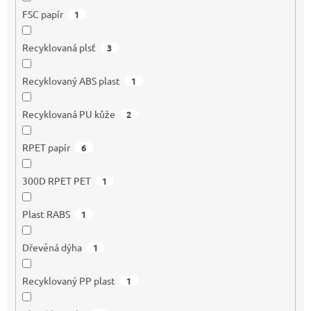
FSC papír
1
Recyklovaná plsť
3
Recyklovaný ABS plast
1
Recyklovaná PU kůže
2
RPET papír
6
300D RPET PET
1
Plast RABS
1
Dřevěná dýha
1
Recyklovaný PP plast
1