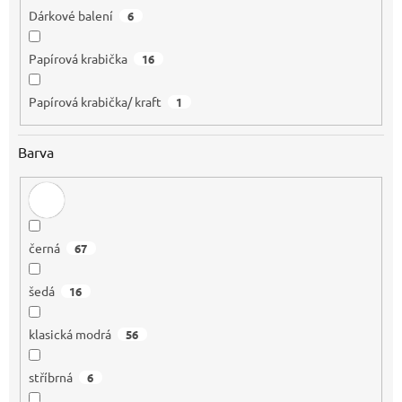
Dárkové balení
6
Papírová krabička
16
Papírová krabička/ kraft
1
Barva
černá
67
šedá
16
klasická modrá
56
stříbrná
6