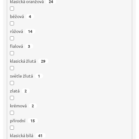
klasická oranžová
24
béžová
4
růžová
14
fialová
3
klasická žlutá
29
světle žlutá
1
zlatá
2
krémová
2
přírodní
15
klasická bílá
41