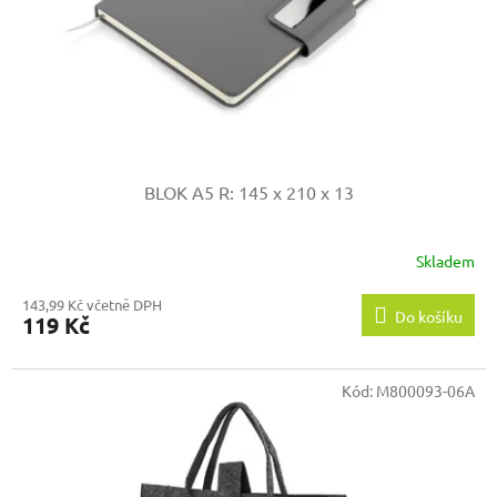
d
u
k
t
ů
BLOK A5
R: 145 x 210 x 13
Skladem
143,99 Kč včetně DPH
Do košíku
119 Kč
Kód:
M800093-06A