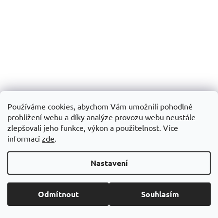
Používáme cookies, abychom Vám umožnili pohodlné
A6 RPET LINKOVANÝ BLOK, 70 listů
R: 115×175×12 mm
prohlížení webu a díky analýze provozu webu neustále
zlepšovali jeho funkce, výkon a použitelnost. Více
Skladem
informací
zde
.
89,54 Kč včetně DPH
DETAIL
Nastavení
74 Kč
+ VÍCE BAREVNÝCH VARIANT 5 BAREV
Odmítnout
Souhlasím
Kód:
M800699-10
Novinka
EKO produkt