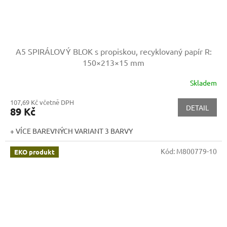
A5 SPIRÁLOVÝ BLOK s propiskou, recyklovaný papír
R:
150×213×15 mm
Skladem
107,69 Kč včetně DPH
DETAIL
89 Kč
+ VÍCE BAREVNÝCH VARIANT 3 BARVY
Kód:
M800779-10
EKO produkt