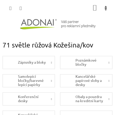
Přejít
NÁKUP
na
obsah
KOŠÍK
71 světle růžová Kožešina/kov
Poznámkové
Zápisníky a bloky
bločky
Samolepící
Kancelářské
bločky/barevné
papírové slohy a
lepící papírky
desky
Konferenční
Obaly a pouzdra
desky
na kreditní karty
Kancelářské