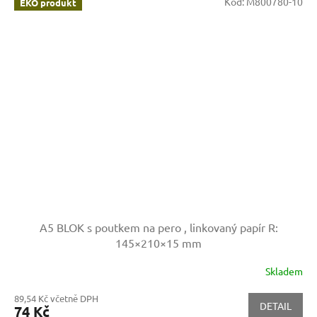
Kód:
M800780-10
EKO produkt
A5 BLOK s poutkem na pero , linkovaný papír
R:
145×210×15 mm
Skladem
89,54 Kč včetně DPH
DETAIL
74 Kč