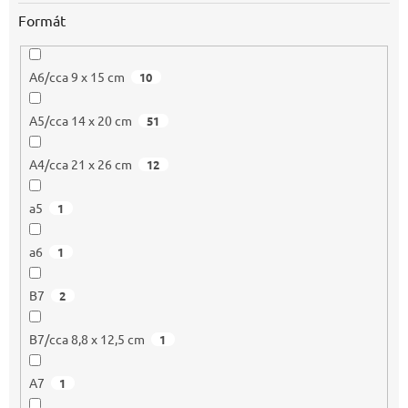
Formát
A6/cca 9 x 15 cm
10
A5/cca 14 x 20 cm
51
A4/cca 21 x 26 cm
12
a5
1
a6
1
B7
2
B7/cca 8,8 x 12,5 cm
1
A7
1