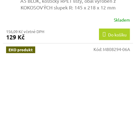
A5 BLOK, kostičky RPET listy, obal vyroben z
KOKOSOVÝCH slupek
R: 145 x 218 x 12 mm
Skladem
156,09 Kč včetně DPH
Do košíku
129 Kč
Kód:
M808294-06A
EKO produkt