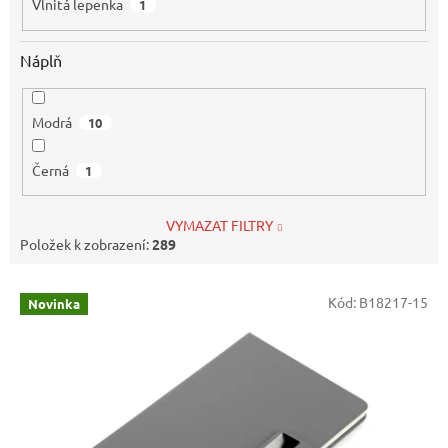
Vlnitá lepenka
1
Náplň
Modrá
10
Černá
1
VYMAZAT FILTRY
Položek k zobrazení:
289
V
Kód:
B18217-15
Novinka
ý
p
i
s
p
r
o