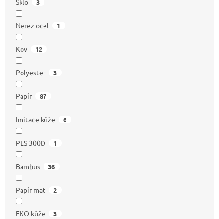
Sklo
3
Nerez ocel
1
Kov
12
Polyester
3
Papír
87
Imitace kůže
6
PES 300D
1
Bambus
36
Papír mat
2
EKO kůže
3