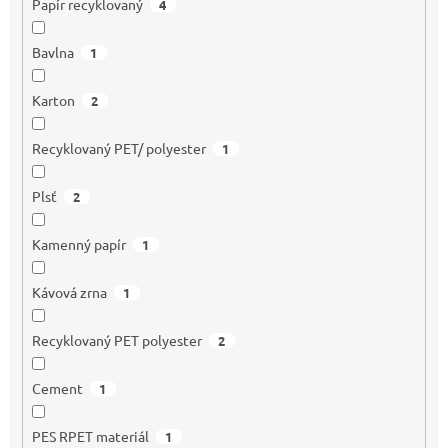
Papír recyklovaný
4
Bavlna
1
Karton
2
Recyklovaný PET/ polyester
1
Plsť
2
Kamenný papír
1
Kávová zrna
1
Recyklovaný PET polyester
2
Cement
1
PES RPET materiál
1