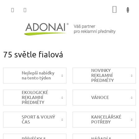
Přejít
NÁKUP
na
obsah
KOŠÍK
75 světle fialová
NOVINKY
Nejlepší nabídky
REKLAMNÍ
na tento týden
PŘEDMĚTY
EKOLOGICKÉ
REKLAMNÍ
VÁNOCE
PŘEDMĚTY
SPORT & VOLNÝ
KANCELÁŘSKÉ
ČAS
POTŘEBY
PŘÍVĚŠKY &
NÁŘADÍ &