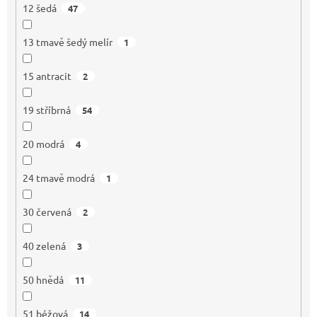
12 šedá
47
13 tmavě šedý melír
1
15 antracit
2
19 stříbrná
54
20 modrá
4
24 tmavě modrá
1
30 červená
2
40 zelená
3
50 hnědá
11
51 béžová
14