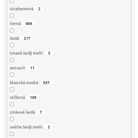
vícebarevná
2
černá
604
šedá
217
tmavě šedý melír
3
antracit
11
klasická modrá
537
stříbrná
105
zinkově šedá
7
světle šedý melír
2