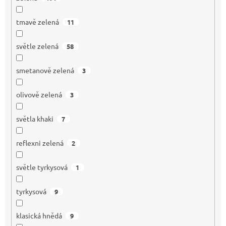
tmavě zelená
11
světle zelená
58
smetanově zelená
3
olivově zelená
3
světla khaki
7
reflexni zelená
2
světle tyrkysová
1
tyrkysová
9
klasická hnědá
9