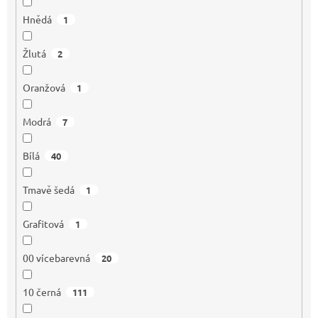
Hnědá
1
Žlutá
2
Oranžová
1
Modrá
7
Bílá
40
Tmavě šedá
1
Grafitová
1
00 vícebarevná
20
10 černá
111