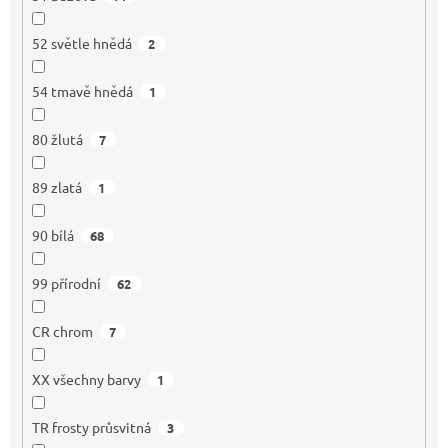
52 světle hnědá
2
54 tmavě hnědá
1
80 žlutá
7
89 zlatá
1
90 bílá
68
99 přírodní
62
CR chrom
7
XX všechny barvy
1
TR frosty průsvitná
3