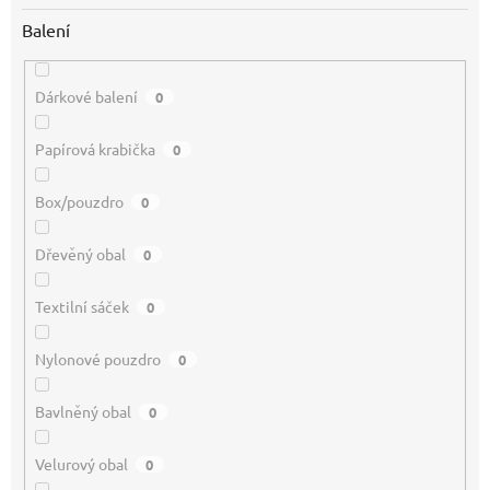
Balení
Dárkové balení
0
Papírová krabička
0
Box/pouzdro
0
Dřevěný obal
0
Textilní sáček
0
Nylonové pouzdro
0
Bavlněný obal
0
Velurový obal
0