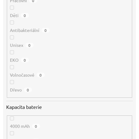
Pracovní
0
Děti
0
Antibakteriální
0
Unisex
0
EKO
0
Volnočasové
0
Dřevo
0
Kapacita baterie
4000 mAh
0