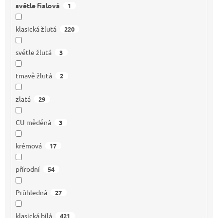
světle fialová
1
klasická žlutá
220
světle žlutá
3
tmavě žlutá
2
zlatá
29
CU měděná
3
krémová
17
přírodní
54
Průhledná
27
klasická bílá
421