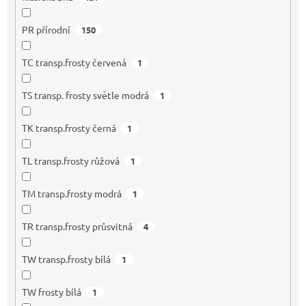
PR přírodní
150
TC transp.frosty červená
1
TS transp. frosty světle modrá
1
TK transp.frosty černá
1
TL transp.frosty růžová
1
TM transp.frosty modrá
1
TR transp.frosty průsvitná
4
TW transp.frosty bílá
1
TW frosty bílá
1