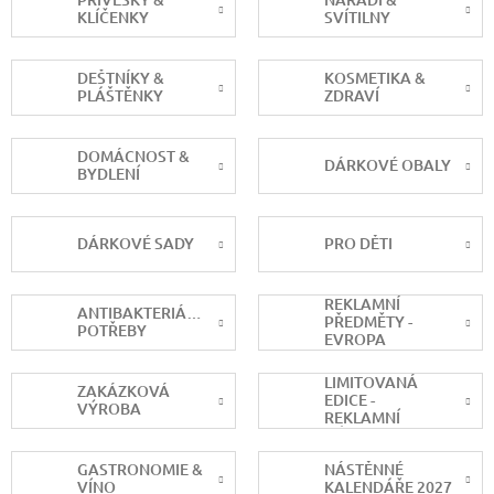
KLÍČENKY
SVÍTILNY
DEŠTNÍKY &
KOSMETIKA &
PLÁŠTĚNKY
ZDRAVÍ
DOMÁCNOST &
DÁRKOVÉ OBALY
BYDLENÍ
DÁRKOVÉ SADY
PRO DĚTI
REKLAMNÍ
ANTIBAKTERIÁLNÍ
PŘEDMĚTY -
POTŘEBY
EVROPA
LIMITOVANÁ
ZAKÁZKOVÁ
EDICE -
VÝROBA
REKLAMNÍ
DÁRKY
GASTRONOMIE &
NÁSTĚNNÉ
VÍNO
KALENDÁŘE 2027