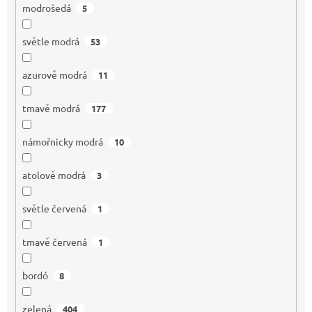
modrošedá
5
světle modrá
53
azurově modrá
11
tmavě modrá
177
námořnicky modrá
10
atolově modrá
3
světle červená
1
tmavě červená
1
bordó
8
zelená
404