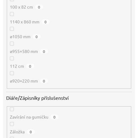
100 x 82 cm
0
1140 x 860 mm
0
ø1050 mm
0
ø955×580 mm
0
112 cm
0
ø920×220 mm
0
Diáře/Zápisníky příslušenství
Zavírání na gumičku
0
Záložka
0