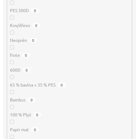
PES 300D
0
Kov/dřevo
0
Neoprén
0
frote
0
600D
0
65 % bavlna + 35 % PES
0
Bambus
0
100 % Plyš
0
Papír mat
0