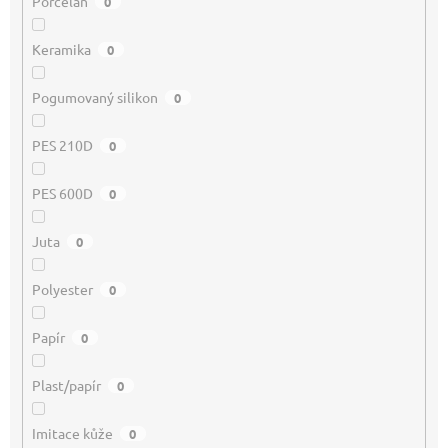
Porcelán
0
Keramika
0
Pogumovaný silikon
0
PES 210D
0
PES 600D
0
Juta
0
Polyester
0
Papír
0
Plast/papír
0
Imitace kůže
0