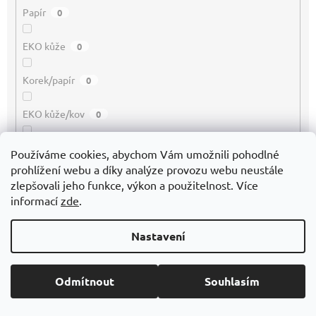
Papír
0
EKO kůže
0
Korek/papír
0
EKO kůže/kov
0
Dřevo/ Bambus
0
Používáme cookies, abychom Vám umožnili pohodlné
prohlížení webu a díky analýze provozu webu neustále
Guma
0
zlepšovali jeho funkce, výkon a použitelnost. Více
informací
zde
.
Polyester 210D
0
Nastavení
Polyester 600D
0
Odmítnout
Souhlasím
Polyester 300D
0