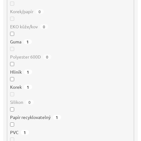
Korek/papír
0
EKO kůže/kov
0
Guma
1
Polyester 600D
0
Hliník
1
Korek
1
Silikon
0
Papír recyklovatelný
1
PVC
1