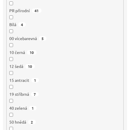
PR přírodní
41
Bílá
4
00 vícebarevná
5
10 černá
10
12 šedá
10
15 antracit
1
19 stříbrná
7
40 zelená
1
50 hnědá
2