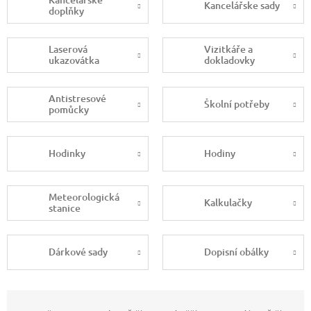
Kancelářske sady
doplňky
Laserová
Vizitkáře a
ukazovátka
dokladovky
Antistresové
Školní potřeby
pomůcky
Hodinky
Hodiny
Meteorologická
Kalkulačky
stanice
Dárkové sady
Dopisní obálky
Ř