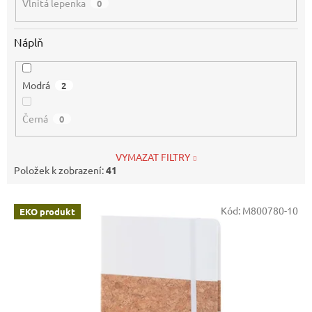
Vlnitá lepenka
0
Náplň
Modrá
2
Černá
0
VYMAZAT FILTRY
Položek k zobrazení:
41
V
Kód:
M800780-10
EKO produkt
ý
p
i
s
p
r
o