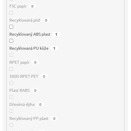
FSC papír
0
Recyklovaná plsť
0
Recyklovaný ABS plast
1
Recyklovaná PU kůže
1
RPET papír
0
300D RPET PET
0
Plast RABS
0
Dřevěná dýha
0
Recyklovaný PP plast
0