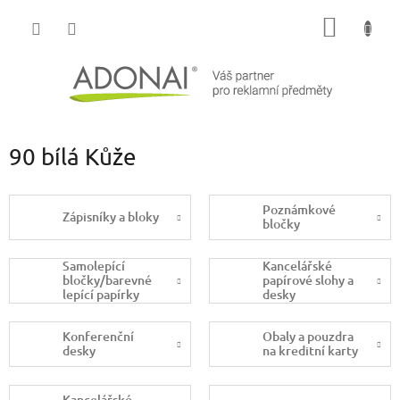
Přejít
NÁKUP
na
obsah
KOŠÍK
90 bílá Kůže
Poznámkové
Zápisníky a bloky
bločky
Samolepící
Kancelářské
bločky/barevné
papírové slohy a
lepící papírky
desky
Konferenční
Obaly a pouzdra
desky
na kreditní karty
Kancelářské