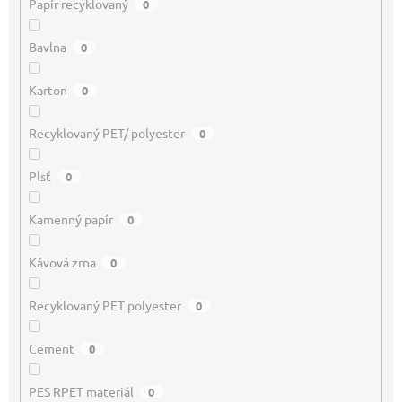
Papír recyklovaný
0
Bavlna
0
Karton
0
Recyklovaný PET/ polyester
0
Plsť
0
Kamenný papír
0
Kávová zrna
0
Recyklovaný PET polyester
0
Cement
0
PES RPET materiál
0