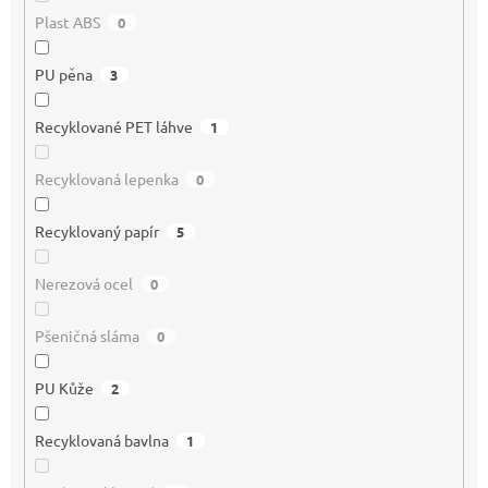
Plast ABS
0
PU pěna
3
Recyklované PET láhve
1
Recyklovaná lepenka
0
Recyklovaný papír
5
Nerezová ocel
0
Pšeničná sláma
0
PU Kůže
2
Recyklovaná bavlna
1