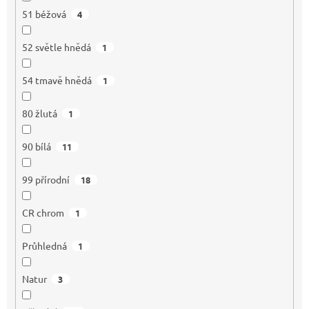
51 béžová
4
52 světle hnědá
1
54 tmavě hnědá
1
80 žlutá
1
90 bílá
11
99 přírodní
18
CR chrom
1
Průhledná
1
Natur
3