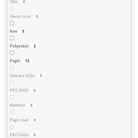
Sklo
0
Nerez ocel
0
Kov
5
Polyester
2
Papír
12
Imitace kůže
0
PES 300D
0
Bambus
0
Papír mat
0
EKO kůže
0