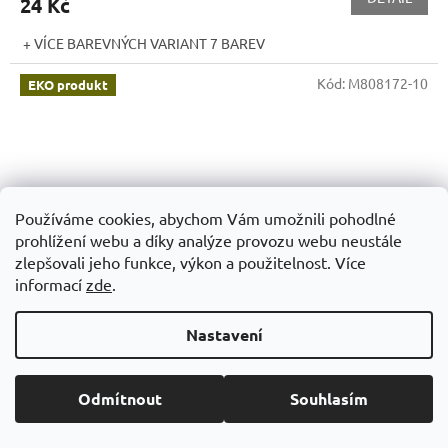
24 Kč
+ VÍCE BAREVNÝCH VARIANT 7 BAREV
Kód:
M808172-10
EKO produkt
Používáme cookies, abychom Vám umožnili pohodlné
prohlížení webu a díky analýze provozu webu neustále
zlepšovali jeho funkce, výkon a použitelnost. Více
informací
zde
.
Nastavení
Odmítnout
Souhlasím
BLOK A5, PU kůže, 80 stran, linkované listy
R:
141×206×10 mm