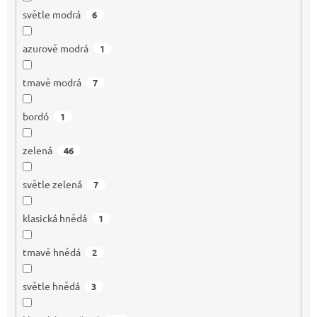
světle modrá
6
azurově modrá
1
tmavě modrá
7
bordó
1
zelená
46
světle zelená
7
klasická hnědá
1
tmavě hnědá
2
světle hnědá
3