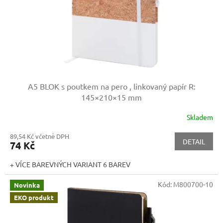
d
u
k
t
ů
A5 BLOK s poutkem na pero , linkovaný papír
R:
145×210×15 mm
Skladem
89,54 Kč včetně DPH
DETAIL
74 Kč
+ VÍCE BAREVNÝCH VARIANT 6 BAREV
Kód:
M800700-10
Novinka
EKO produkt