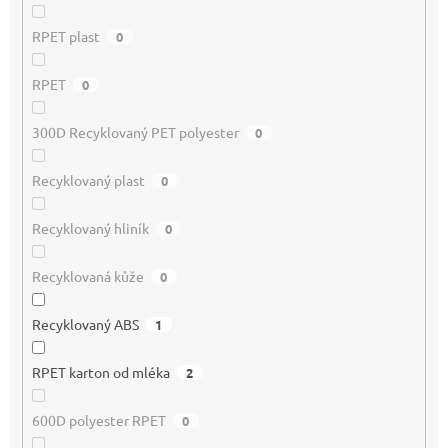
RPET plast
0
RPET
0
300D Recyklovaný PET polyester
0
Recyklovaný plast
0
Recyklovaný hliník
0
Recyklovaná kůže
0
Recyklovaný ABS
1
RPET karton od mléka
2
600D polyester RPET
0