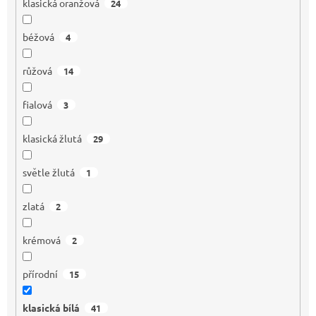
klasická oranžová
24
béžová
4
růžová
14
fialová
3
klasická žlutá
29
světle žlutá
1
zlatá
2
krémová
2
přírodní
15
klasická bílá
41