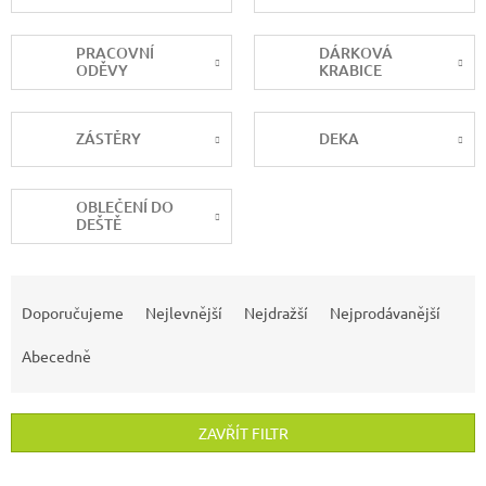
PRACOVNÍ
DÁRKOVÁ
ODĚVY
KRABICE
ZÁSTĚRY
DEKA
OBLEČENÍ DO
DEŠTĚ
Ř
a
Doporučujeme
Nejlevnější
Nejdražší
Nejprodávanější
z
e
Abecedně
n
í
p
ZAVŘÍT FILTR
r
o