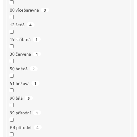
00 vícebarevná
3
12 šedá
4
19 stříbrná
1
30 červená
1
50 hnědá
2
51 béžová
1
90 bílá
5
99 přírodní
1
PR přírodní
4