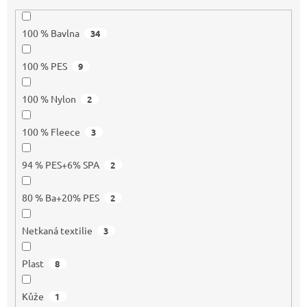
100 % Bavlna
34
100 % PES
9
100 % Nylon
2
100 % Fleece
3
94 % PES+6% SPA
2
80 % Ba+20% PES
2
Netkaná textilie
3
Plast
8
Kůže
1