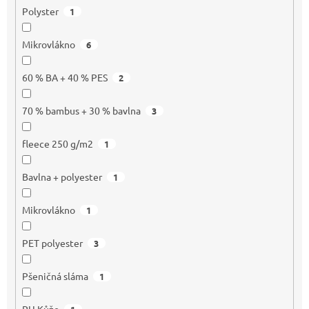
Polyster
1
Mikrovlákno
6
60 % BA + 40 % PES
2
70 % bambus + 30 % bavlna
3
fleece 250 g/m2
1
Bavlna + polyester
1
Mikrovlákno
1
PET polyester
3
Pšeničná sláma
1