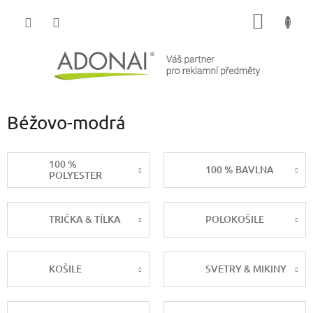
Přejít
NÁKUP
na
obsah
KOŠÍK
Béžovo-modrá
100 %
100 % BAVLNA
POLYESTER
TRIČKA & TÍLKA
POLOKOŠILE
KOŠILE
SVETRY & MIKINY