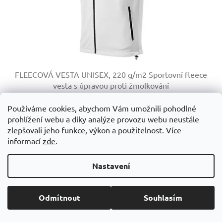
FLEECOVÁ VESTA UNISEX, 220 g/m2
Sportovní fleece
vesta s úpravou proti žmolkování
Na objednání do 3 dnů
Používáme cookies, abychom Vám umožnili pohodlné
prohlížení webu a díky analýze provozu webu neustále
611,05 Kč včetně DPH
DETAIL
zlepšovali jeho funkce, výkon a použitelnost. Více
505 Kč
informací
zde
.
+ VÍCE BAREVNÝCH VARIANT 9 BAREV
Nastavení
Kód:
M741907-10-S
Odmítnout
Souhlasím