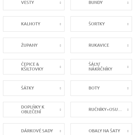
VESTY
BUNDY
KALHOTY
ŠORTKY
ŽUPANY
RUKAVICE
ČEPICE &
ŠÁLY/
KŠILTOVKY
NÁKRČNÍKY
ŠÁTKY
BOTY
DOPLŇKY K
RUČNÍKY+OSUŠKY
OBLEČENÍ
DÁRKOVÉ SADY
OBALY NA ŠATY