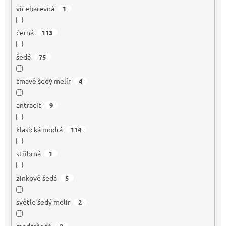
vícebarevná
1
černá
113
šedá
75
tmavě šedý melír
4
antracit
9
klasická modrá
114
stříbrná
1
zinkově šedá
5
světle šedý melír
2
modrošedá