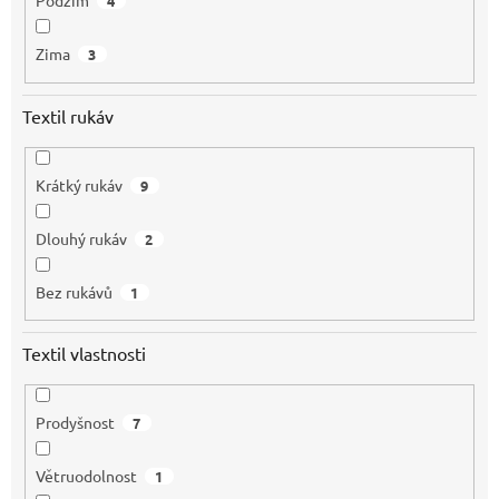
Podzim
4
Zima
3
Textil rukáv
Krátký rukáv
9
Dlouhý rukáv
2
Bez rukávů
1
Textil vlastnosti
Prodyšnost
7
Větruodolnost
1