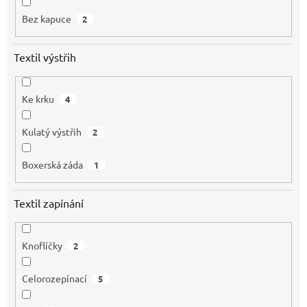
Bez kapuce
2
Textil výstřih
Ke krku
4
Kulatý výstřih
2
Boxerská záda
1
Textil zapínání
Knoflíčky
2
Celorozepínací
5