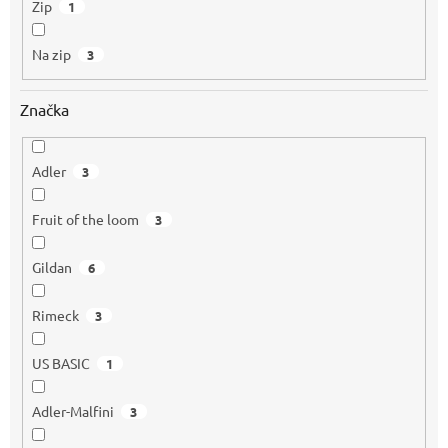
Zip
1
Na zip
3
Značka
Adler
3
Fruit of the loom
3
Gildan
6
Rimeck
3
US BASIC
1
Adler-Malfini
3