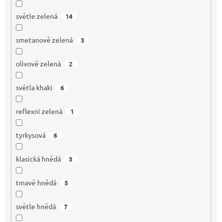
světle zelená
14
smetanově zelená
3
olivově zelená
2
světla khaki
6
reflexni zelená
1
tyrkysová
6
klasická hnědá
3
tmavě hnědá
5
světle hnědá
7