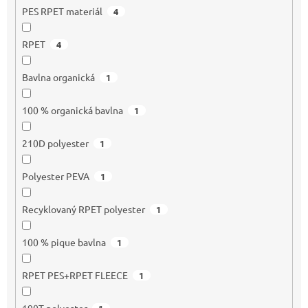
PES RPET materiál
4
RPET
4
Bavlna organická
1
100 % organická bavlna
1
210D polyester
1
Polyester PEVA
1
Recyklovaný RPET polyester
1
100 % pique bavlna
1
RPET PES+RPET FLEECE
1