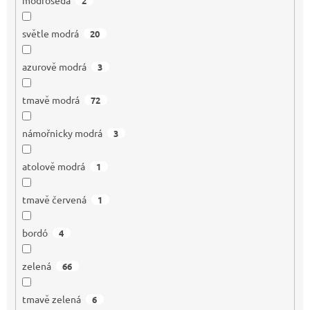
2
světle modrá
20
azurově modrá
3
tmavě modrá
72
námořnicky modrá
3
atolově modrá
1
tmavě červená
1
bordó
4
zelená
66
tmavě zelená
6