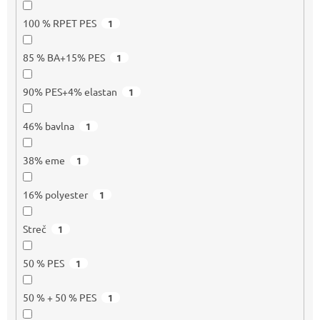
100 % RPET PES
1
85 % BA+15% PES
1
90% PES+4% elastan
1
46% bavlna
1
38% eme
1
16% polyester
1
Streč
1
50 % PES
1
50 % + 50 % PES
1