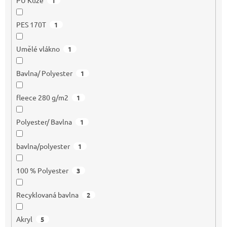
PU Kůže
1
PES 170T
1
Umělé vlákno
1
Bavlna/ Polyester
1
fleece 280 g/m2
1
Polyester/ Bavlna
1
bavlna/polyester
1
100 % Polyester
3
Recyklovaná bavlna
2
Akryl
5