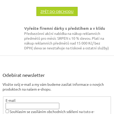
ZPĚT DO OBCHODU
Vyřešte firemní dárky s předstihem a v klidu
Předsezónní akční nabídka na nákup reklamních
předmětů pro měsíc SRPEN s 10 % slevou. Platí na
nákup reklamních předmětů nad 15 000 Kč/ bez
DPH( sleva se nevztahuje na tiskové a ostatní služby)
Z
á
p
a
Odebírat newsletter
t
Vložte svůj e-mail a my vám budeme zasílat informace o nových
í
produktech na našem e-shopu.
E-mail
Souhlasím se zasíláním obchodních sdělení na tuto e-