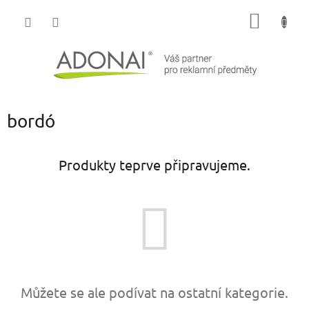
Přejít
NÁKUP
na
obsah
KOŠÍK
bordó
Produkty teprve připravujeme.
Můžete se ale podívat na ostatní kategorie.