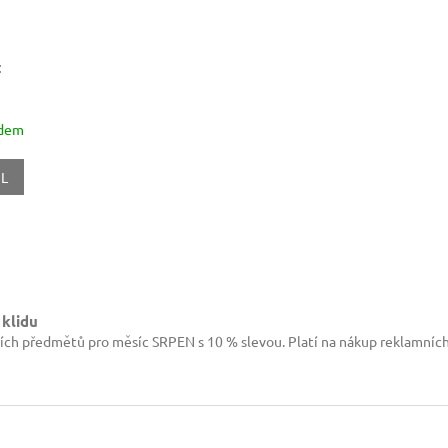
:
adem
IL
O
v
l
 klidu
á
ích předmětů pro měsíc SRPEN s 10 % slevou. Platí na nákup reklamníc
d
a
c
í
p
r