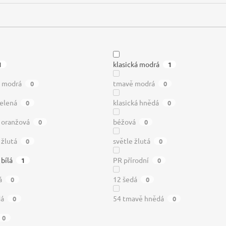
klasická modrá
1
1
ě modrá
tmavě modrá
0
0
zelená
klasická hnědá
0
0
á oranžová
béžová
0
0
 žlutá
světle žlutá
0
0
 bílá
PR přírodní
1
0
á
12 šedá
0
0
dá
54 tmavě hnědá
0
0
0