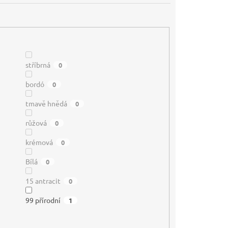
stříbrná
0
bordó
0
tmavě hnědá
0
růžová
0
krémová
0
Bílá
0
15 antracit
0
99 přírodní
1