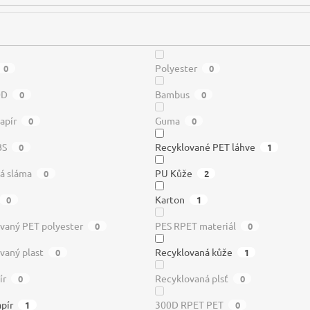
Polyester
0
0
0D
Bambus
0
0
apír
Guma
0
0
BS
Recyklované PET láhve
0
1
á sláma
PU Kůže
0
2
Karton
0
1
vaný PET polyester
PES RPET materiál
0
0
vaný plast
Recyklovaná kůže
0
1
ír
Recyklovaná plsť
0
0
pír
300D RPET PET
1
0