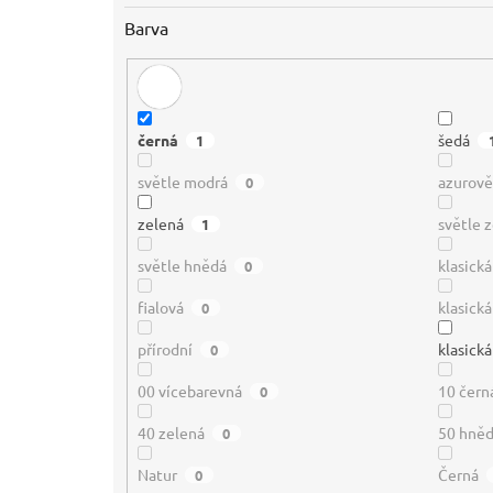
Barva
černá
šedá
1
světle modrá
azurov
0
zelená
světle 
1
světle hnědá
klasick
0
fialová
klasická
0
přírodní
klasická
0
00 vícebarevná
10 čern
0
40 zelená
50 hně
0
Natur
Černá
0