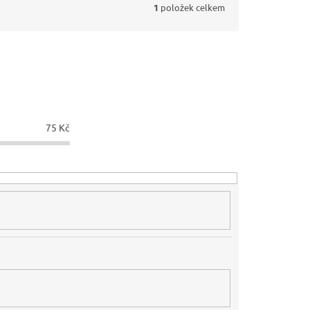
1
položek celkem
75
Kč