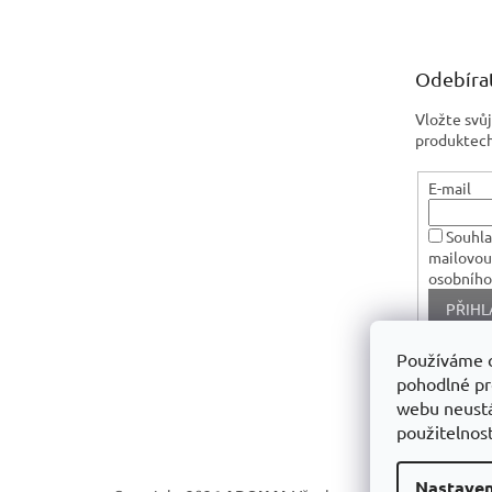
p
a
t
Odebírat
í
Vložte svů
produktech
E-mail
Souhla
mailovou
osobního
PŘIHL
Používáme 
pohodlné pr
webu neustá
použitelnost
Nastaven