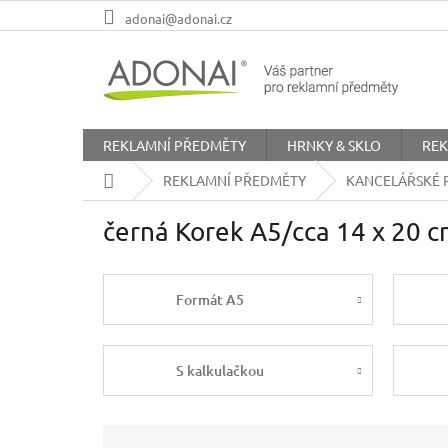
Přejít
adonai@adonai.cz
na
obsah
REKLAMNÍ PŘEDMĚTY
HRNKY & SKLO
REK
Domů
REKLAMNÍ PŘEDMĚTY
KANCELÁŘSKÉ 
černá Korek A5/cca 14 x 20 
Formát A5
S kalkulačkou
Ř