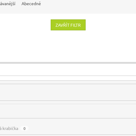
ávanější
Abecedně
ZAVŘÍT FILTR
á krabička
0