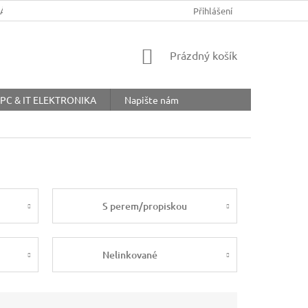
ŘÁD
OBCHODNÍ PODMÍNKY
COOKIES
Přihlášení
OCHRANA OSOBNÍ
NÁKUPNÍ
Prázdný košík
KOŠÍK
PC & IT ELEKTRONIKA
Napište nám
S perem/propiskou
Nelinkované