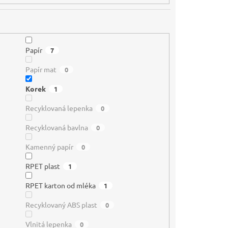
Papír
7
Papír mat
0
Korek
1
Recyklovaná lepenka
0
Recyklovaná bavlna
0
Kamenný papír
0
RPET plast
1
RPET karton od mléka
1
Recyklovaný ABS plast
0
Vlnitá lepenka
0