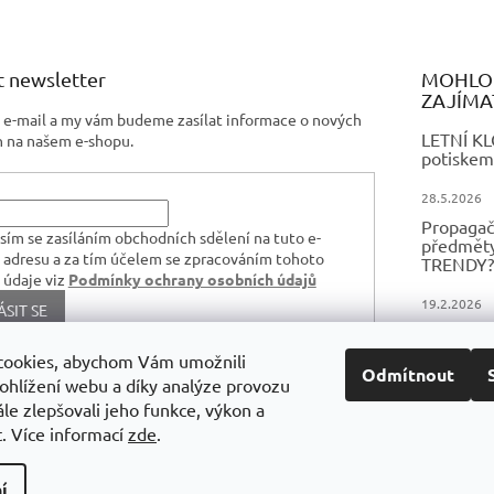
v
k
y
v
 newsletter
MOHLO 
ý
ZAJÍMA
p
j e-mail a my vám budeme zasílat informace o nových
i
LETNÍ K
 na našem e-shopu.
potiskem
s
u
28.5.2026
Propagač
sím se zasíláním obchodních sdělení na tuto e-
předměty,
 adresu a za tím účelem se zpracováním tohoto
TRENDY?
 údaje viz
Podmínky ochrany osobních údajů
19.2.2026
ÁSIT SE
FIREMNÍ
TEXTIL 
cookies, abychom Vám umožnili
Odmítnout
ohlížení webu a díky analýze provozu
16.12.2024
le zlepšovali jeho funkce, výkon a
. Více informací
zde
.
í