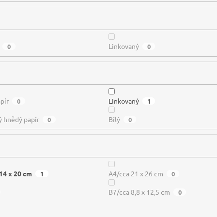
Linkovaný
0
0
pír
Linkovaný
0
1
ý hnědý papír
Bílý
0
0
14 x 20 cm
A4/cca 21 x 26 cm
1
0
B7/cca 8,8 x 12,5 cm
0