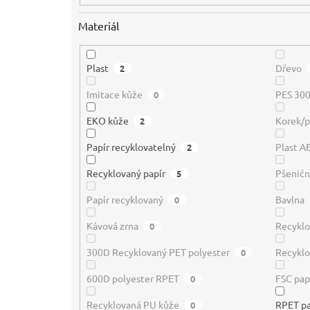
Materiál
Plast
Dřevo
2
Imitace kůže
PES 30
0
EKO kůže
Korek/p
2
Papír recyklovatelný
Plast A
2
Recyklovaný papír
Pšeničn
5
Papír recyklovaný
Bavlna
0
Kávová zrna
Recyklo
0
300D Recyklovaný PET polyester
Recyklo
0
600D polyester RPET
FSC pap
0
Recyklovaná PU kůže
RPET pa
0