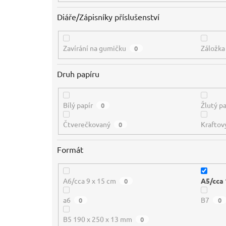
Diáře/Zápisníky příslušenství
Zavírání na gumičku
Záložka
0
Druh papíru
Bílý papír
Žlutý pa
0
Čtverečkovaný
Kraftov
0
Formát
A6/cca 9 x 15 cm
A5/cca 
0
a6
B7
0
0
B5 190 x 250 x 13 mm
0