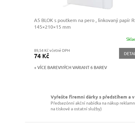
t
ů
A5 BLOK s poutkem na pero , linkovaný papír
R
145×210×15 mm
Skl
89,54 Kč včetně DPH
DETA
74 Kč
+ VÍCE BAREVNÝCH VARIANT 6 BAREV
Vyřešte firemní dárky s předstihem a v
Předsezónní akční nabídka na nákup reklamn
na tiskové a ostatní služby)
Z
á