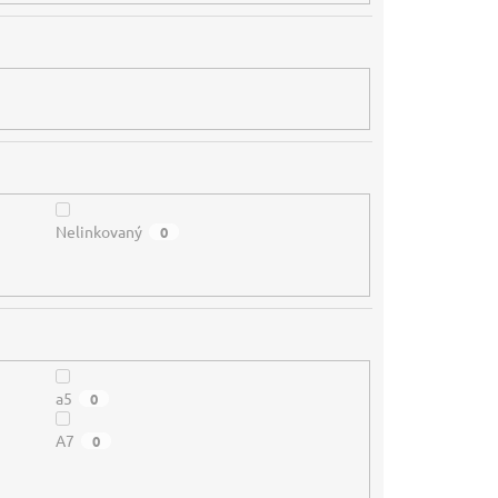
Nelinkovaný
0
a5
0
A7
0