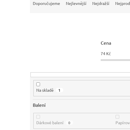
a
Doporučujeme
Nejlevnější
Nejdražší
Nejprod
z
e
n
í
p
r
Cena
o
d
74
Kč
u
k
t
ů
Na skladě
1
Balení
Dárkové balení
Papírov
0