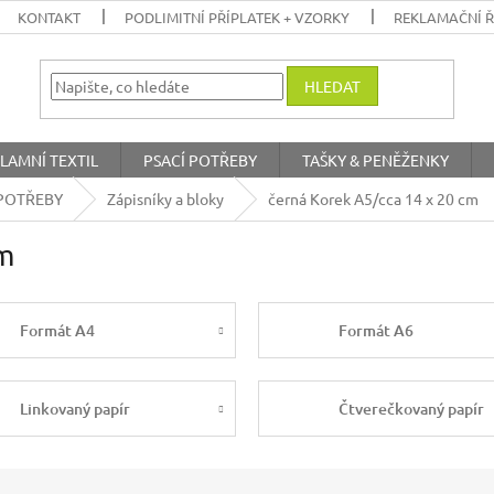
KONTAKT
PODLIMITNÍ PŘÍPLATEK + VZORKY
REKLAMAČNÍ 
HLEDAT
LAMNÍ TEXTIL
PSACÍ POTŘEBY
TAŠKY & PENĚŽENKY
POTŘEBY
Zápisníky a bloky
černá Korek A5/cca 14 x 20 cm
cm
Formát A4
Formát A6
Linkovaný papír
Čtverečkovaný papír