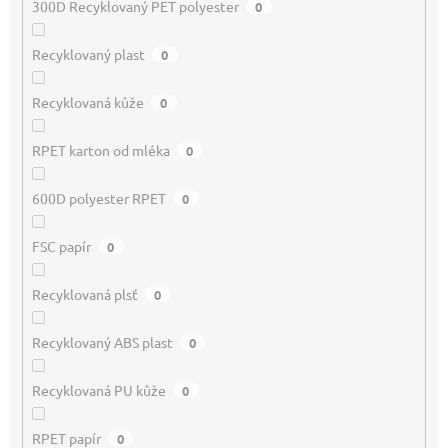
300D Recyklovaný PET polyester
0
Recyklovaný plast
0
Recyklovaná kůže
0
RPET karton od mléka
0
600D polyester RPET
0
FSC papír
0
Recyklovaná plsť
0
Recyklovaný ABS plast
0
Recyklovaná PU kůže
0
RPET papír
0