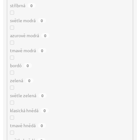
stříbrná
0
světle modrá
0
azurově modrá
0
tmavě modrá
0
bordó
0
zelená
0
světle zelená
0
klasická hnědá
0
tmavě hnědá
0