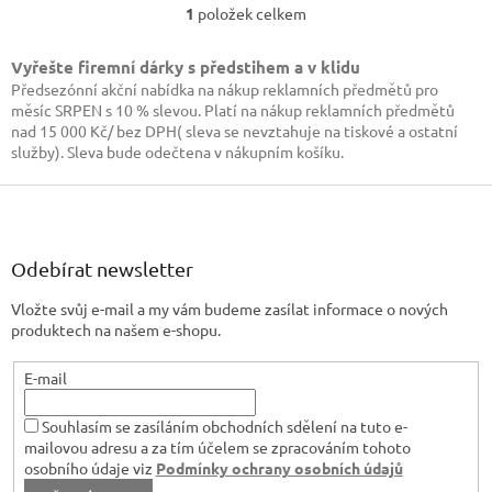
1
položek celkem
O
v
l
Vyřešte firemní dárky s předstihem a v klidu
á
Předsezónní akční nabídka na nákup reklamních předmětů pro
d
měsíc SRPEN s 10 % slevou. Platí na nákup reklamních předmětů
a
nad 15 000 Kč/ bez DPH( sleva se nevztahuje na tiskové a ostatní
c
služby). Sleva bude odečtena v nákupním košíku.
í
p
Z
r
á
v
p
k
a
Odebírat newsletter
y
t
v
Vložte svůj e-mail a my vám budeme zasílat informace o nových
í
ý
produktech na našem e-shopu.
p
i
s
E-mail
u
Souhlasím se zasíláním obchodních sdělení na tuto e-
mailovou adresu a za tím účelem se zpracováním tohoto
osobního údaje viz
Podmínky ochrany osobních údajů