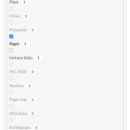
Plast
1
Dřevo
0
Polyester
0
Papír
1
Imitace kůže
1
PES 300D
0
Bambus
0
Papír mat
0
EKO kůže
0
Korek/papír
0