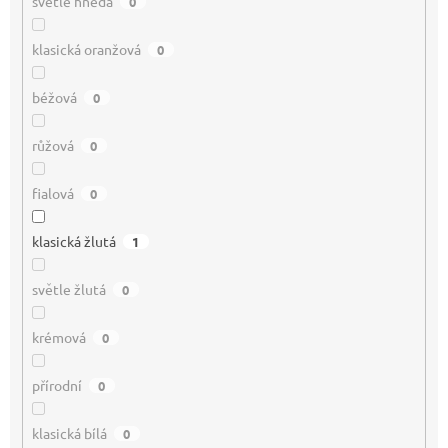
světle hnědá
0
klasická oranžová
0
béžová
0
růžová
0
fialová
0
klasická žlutá
1
světle žlutá
0
krémová
0
přírodní
0
klasická bílá
0