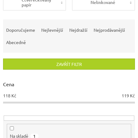
Nelinkované
papír
Ř
a
Doporučujeme
Nejlevnější
Nejdražší
Nejprodávanější
z
e
Abecedně
n
í
p
ZAVŘÍT FILTR
r
o
d
Cena
u
118
Kč
119
Kč
k
t
ů
Na skladě
1