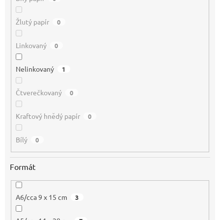
Žlutý papír
0
Linkovaný
0
Nelinkovaný
1
Čtverečkovaný
0
Kraftový hnědý papír
0
Bílý
0
Formát
A6/cca 9 x 15 cm
3