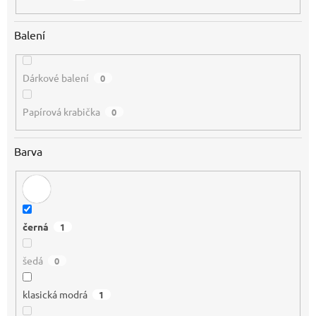
Balení
Dárkové balení
0
Papírová krabička
0
Barva
černá
1
šedá
0
klasická modrá
1