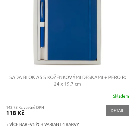
s
p
r
o
d
u
k
t
ů
SADA BLOK A5 S KOŽENKOVÝMI DESKAMI + PERO
R:
24 x 19,7 cm
Skladem
142,78 Kč včetně DPH
DETAIL
118 Kč
+ VÍCE BAREVNÝCH VARIANT 4 BARVY