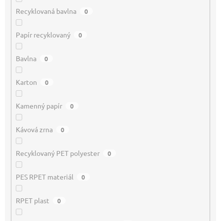
Recyklovaná bavlna
0
Papír recyklovaný
0
Bavlna
0
Karton
0
Kamenný papír
0
Kávová zrna
0
Recyklovaný PET polyester
0
PES RPET materiál
0
RPET plast
0