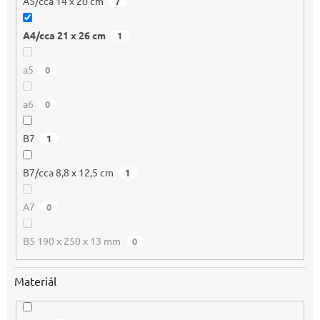
A5/cca 14 x 20 cm
7
A4/cca 21 x 26 cm
1
a5
0
a6
0
B7
1
B7/cca 8,8 x 12,5 cm
1
A7
0
B5 190 x 250 x 13 mm
0
Materiál