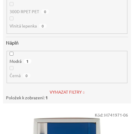
300D RPET PET
0
Vlnitá lepenka
0
Náplň
Modrá
1
Černá
0
VYMAZAT FILTRY
Položek k zobrazení:
1
V
Kód:
M741971-06
ý
p
i