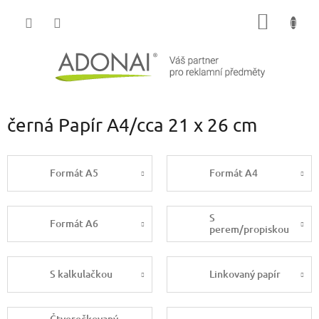
Přejít
NÁKUP
na
obsah
KOŠÍK
černá Papír A4/cca 21 x 26 cm
Formát A5
Formát A4
S
Formát A6
perem/propiskou
S kalkulačkou
Linkovaný papír
Čtverečkovaný