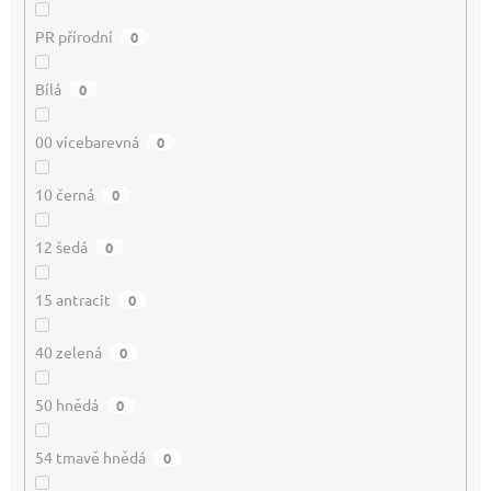
PR přírodní
0
Bílá
0
00 vícebarevná
0
10 černá
0
12 šedá
0
15 antracit
0
40 zelená
0
50 hnědá
0
54 tmavě hnědá
0